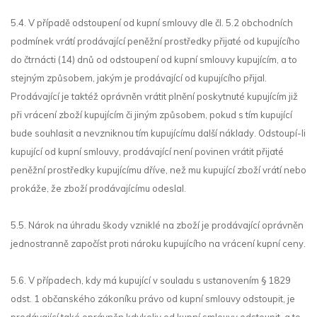
5.4. V případě odstoupení od kupní smlouvy dle čl. 5.2 obchodních
podmínek vrátí prodávající peněžní prostředky přijaté od kupujícího
do čtrnácti (14) dnů od odstoupení od kupní smlouvy kupujícím, a to
stejným způsobem, jakým je prodávající od kupujícího přijal.
Prodávající je taktéž oprávněn vrátit plnění poskytnuté kupujícím již
při vrácení zboží kupujícím či jiným způsobem, pokud s tím kupující
bude souhlasit a nevzniknou tím kupujícímu další náklady. Odstoupí-li
kupující od kupní smlouvy, prodávající není povinen vrátit přijaté
peněžní prostředky kupujícímu dříve, než mu kupující zboží vrátí nebo
prokáže, že zboží prodávajícímu odeslal.
5.5. Nárok na úhradu škody vzniklé na zboží je prodávající oprávněn
jednostranně započíst proti nároku kupujícího na vrácení kupní ceny.
5.6. V případech, kdy má kupující v souladu s ustanovením § 1829
odst. 1 občanského zákoníku právo od kupní smlouvy odstoupit, je