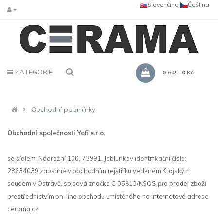
Slovenčina
Čeština
KATEGORIE
0 m2 - 0 Kč
Obchodní podmínky
Obchodní společnosti Yofi s.r.o.
se sídlem: Nádražní 100
,
73991, Jablunkov identifikační číslo:
28634039 zapsané v obchodním rejstříku vedeném Krajským
soudem v Ostravě, spisová značka
C 35813
/KSOS pro prodej zboží
prostřednictvím on-line obchodu umístěného na internetové adrese
cerama.cz