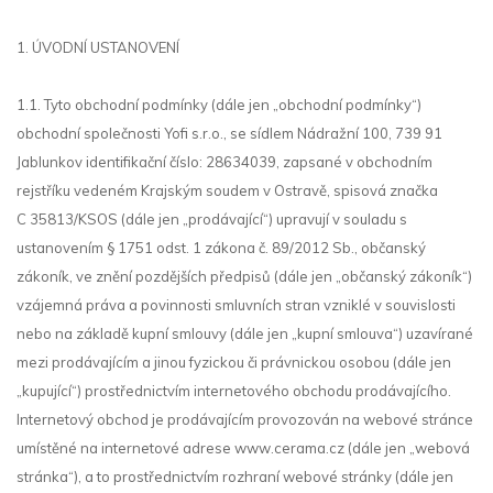
1. ÚVODNÍ USTANOVENÍ
1.1. Tyto obchodní podmínky (dále jen „obchodní podmínky“)
obchodní společnosti Yofi s.r.o., se sídlem Nádražní 100, 739 91
Jablunkov identifikační číslo: 28634039
, zapsané v obchodním
rejstříku vedeném Krajským soudem v Ostravě, spisová značka
C 35813
/KSOS (dále jen „prodávající“) upravují v souladu s
ustanovením § 1751 odst. 1 zákona č. 89/2012 Sb., občanský
zákoník, ve znění pozdějších předpisů (dále jen „občanský zákoník“)
vzájemná práva a povinnosti smluvních stran vzniklé v souvislosti
nebo na základě kupní smlouvy (dále jen „kupní smlouva“) uzavírané
mezi prodávajícím a jinou fyzickou či právnickou osobou (dále jen
„kupující“) prostřednictvím internetového obchodu prodávajícího.
Internetový obchod je prodávajícím provozován na webové stránce
umístěné na internetové adrese www.cerama.cz (dále jen „webová
stránka“), a to prostřednictvím rozhraní webové stránky (dále jen