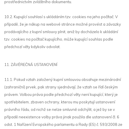
prostřednictvím zvláštního dokumentu.
10.2. Kupující souhlasí s ukládáním tzv. cookies na jeho počítač. V
případě, že je nákup na webové stránce možné provést a závazky
prodávajícího z kupní smlouvy plnit, aniž by docházelo k ukládání
tzv. cookies na počítač kupujícího, může kupující souhlas podle
předchozí věty kdykoliv odvolat.
11. ZÁVĚREČNÁ USTANOVENÍ
11.1. Pokud vztah založený kupní smlouvou obsahuje mezinárodní
(zahraniční) prvek, pak strany sjednávají, že vztah se řídí českým
právem. Volbou práva podle předchozí věty není kupující, který je
spotřebitelem, zbaven ochrany, kterou mu poskytují ustanovení
právního řádu, od nichž se nelze smluvně odchýlit, a jež by se v
případě neexistence volby práva jinak použila dle ustanovení čl. 6
odst. 1 Nařízení Evropského parlamentu a Rady (ES) č. 593/2008 ze