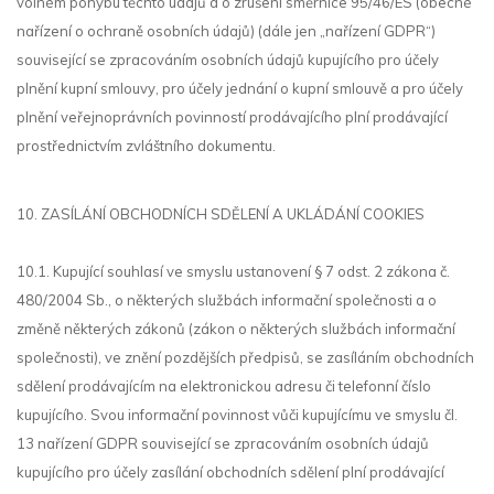
volném pohybu těchto údajů a o zrušení směrnice 95/46/ES (obecné
nařízení o ochraně osobních údajů) (dále jen „nařízení GDPR“)
související se zpracováním osobních údajů kupujícího pro účely
plnění kupní smlouvy, pro účely jednání o kupní smlouvě a pro účely
plnění veřejnoprávních povinností prodávajícího plní prodávající
prostřednictvím zvláštního dokumentu.
10. ZASÍLÁNÍ OBCHODNÍCH SDĚLENÍ A UKLÁDÁNÍ COOKIES
10.1. Kupující souhlasí ve smyslu ustanovení § 7 odst. 2 zákona č.
480/2004 Sb., o některých službách informační společnosti a o
změně některých zákonů (zákon o některých službách informační
společnosti), ve znění pozdějších předpisů, se zasíláním obchodních
sdělení prodávajícím na elektronickou adresu či telefonní číslo
kupujícího. Svou informační povinnost vůči kupujícímu ve smyslu čl.
13 nařízení GDPR související se zpracováním osobních údajů
kupujícího pro účely zasílání obchodních sdělení plní prodávající