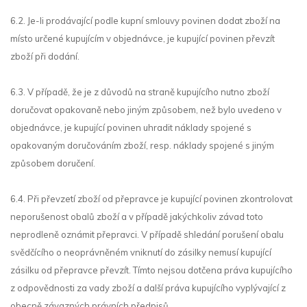
6.2. Je-li prodávající podle kupní smlouvy povinen dodat zboží na
místo určené kupujícím v objednávce, je kupující povinen převzít
zboží při dodání.
6.3. V případě, že je z důvodů na straně kupujícího nutno zboží
doručovat opakovaně nebo jiným způsobem, než bylo uvedeno v
objednávce, je kupující povinen uhradit náklady spojené s
opakovaným doručováním zboží, resp. náklady spojené s jiným
způsobem doručení.
6.4. Při převzetí zboží od přepravce je kupující povinen zkontrolovat
neporušenost obalů zboží a v případě jakýchkoliv závad toto
neprodleně oznámit přepravci. V případě shledání porušení obalu
svědčícího o neoprávněném vniknutí do zásilky nemusí kupující
zásilku od přepravce převzít. Tímto nejsou dotčena práva kupujícího
z odpovědnosti za vady zboží a další práva kupujícího vyplývající z
obecně závazných právních předpisů.