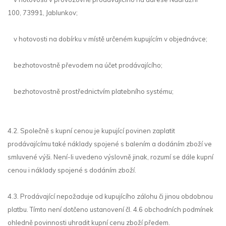
100
,
73991, Jablunkov
;
v hotovosti na dobírku v místě určeném kupujícím v objednávce;
bezhotovostně převodem na účet prodávajícího;
bezhotovostně prostřednictvím platebního systému;
4.2. Společně s kupní cenou je kupující povinen zaplatit
prodávajícímu také náklady spojené s balením a dodáním zboží ve
smluvené výši. Není-li uvedeno výslovně jinak, rozumí se dále kupní
cenou i náklady spojené s dodáním zboží.
4.3. Prodávající nepožaduje od kupujícího zálohu či jinou obdobnou
platbu. Tímto není dotčeno ustanovení čl. 4.6 obchodních podmínek
ohledně povinnosti uhradit kupní cenu zboží předem.