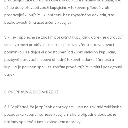
prodávající také oprávněn kdykoliv od kupní smlouvy odstoupit, a to
až do doby převzetí zboží kupujícím. V takovém případě vrátí
prodávající kupujícímu kupní cenu bez zbytečného odkladu, a to
bezhotovostně na účet určený kupujícím.
5.7. Je-li společně se zbožím poskytnut kupujícímu dárek, je darovací
smlouva mezi prodávajícím a kupujícím uzavřena s rozvazovací
podmínkou, že dojde-li k odstoupení od kupní smlouvy kupujícím,
pozbývá darovací smlouva ohledně takového dárku účinnosti a
kupující je povinen spolu se zbožím prodávajícímu vrátit i poskytnutý
dárek.
6. PŘEPRAVA A DODÁNÍ ZBOŽÍ
6.1. V případě, že je způsob dopravy smluven na základě zvláštního
požadavku kupujícího, nese kupující riziko a případné dodatečné
náklady spojené s tímto způsobem dopravy.