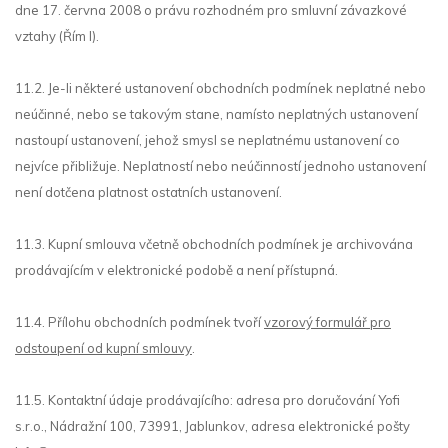
dne 17. června 2008 o právu rozhodném pro smluvní závazkové
vztahy (Řím I).
11.2. Je-li některé ustanovení obchodních podmínek neplatné nebo
neúčinné, nebo se takovým stane, namísto neplatných ustanovení
nastoupí ustanovení, jehož smysl se neplatnému ustanovení co
nejvíce přibližuje. Neplatností nebo neúčinností jednoho ustanovení
není dotčena platnost ostatních ustanovení.
11.3. Kupní smlouva včetně obchodních podmínek je archivována
prodávajícím v elektronické podobě a není přístupná.
11.4. Přílohu obchodních podmínek tvoří
vzorový formulář pro
odstoupení od kupní smlouvy
.
11.5. Kontaktní údaje prodávajícího: adresa pro doručování Yofi
s.r.o., Nádražní 100
,
73991, Jablunkov
,
adresa elektronické pošty