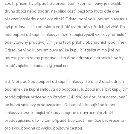
zboží, přičemž v případě, že předmětem kupní smlouvy je několik
druhů zboží nebo dodání několika částí, běží tato lhůta ode dne
převzetí poslední dodávky zboží. Odstoupení od kupní smlouvy musí
být prodávajícímu odesláno ve lhůtě uvedené v předchozí větě. Pro
odstoupení od kupní smlouvy může kupující využít vzorový formulář
poskytovaný prodávajícím, jenž tvoří přílohu obchodních podmínek.
Odstoupení od kupní smlouvy může kupující zasílat mimo jiné na
adresu provozovny prodávajícího či na adresu elektronické pošty
prodávajícího
.
cerama.cz@gmail.com
5.3. V případě odstoupení od kupní smlouvy dle čl. 5.2 obchodních
podmínek se kupní smlouva od počátku ruší. Zboží musí být kupujícím
prodávajícímu vráceno do čtrnácti (14) dnů od doručení odstoupení
od kupní smlouvy prodávajícímu. Odstoupí-li kupující od kupní
smlouvy, nese kupující náklady spojené s navrácením zboží
prodávajícímu, a to i v tom případě, kdy zboží nemůže být vráceno
pro svou povahu obvyklou poštovní cestou.