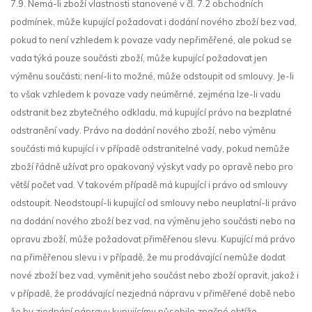
7.9. Nemá-li zboží vlastnosti stanovené v čl. 7.2 obchodních
podmínek, může kupující požadovat i dodání nového zboží bez vad,
pokud to není vzhledem k povaze vady nepřiměřené, ale pokud se
vada týká pouze součásti zboží, může kupující požadovat jen
výměnu součásti; není-li to možné, může odstoupit od smlouvy. Je-li
to však vzhledem k povaze vady neúměrné, zejména lze-li vadu
odstranit bez zbytečného odkladu, má kupující právo na bezplatné
odstranění vady. Právo na dodání nového zboží, nebo výměnu
součásti má kupující i v případě odstranitelné vady, pokud nemůže
zboží řádně užívat pro opakovaný výskyt vady po opravě nebo pro
větší počet vad. V takovém případě má kupující i právo od smlouvy
odstoupit. Neodstoupí-li kupující od smlouvy nebo neuplatní-li právo
na dodání nového zboží bez vad, na výměnu jeho součásti nebo na
opravu zboží, může požadovat přiměřenou slevu. Kupující má právo
na přiměřenou slevu i v případě, že mu prodávající nemůže dodat
nové zboží bez vad, vyměnit jeho součást nebo zboží opravit, jakož i
v případě, že prodávající nezjedná nápravu v přiměřené době nebo
že by zjednání nápravy kupujícímu působilo značné obtíže.