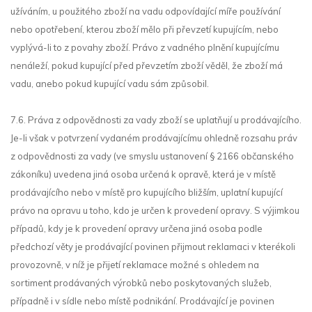
užíváním, u použitého zboží na vadu odpovídající míře používání
nebo opotřebení, kterou zboží mělo při převzetí kupujícím, nebo
vyplývá-li to z povahy zboží. Právo z vadného plnění kupujícímu
nenáleží, pokud kupující před převzetím zboží věděl, že zboží má
vadu, anebo pokud kupující vadu sám způsobil.
7.6. Práva z odpovědnosti za vady zboží se uplatňují u prodávajícího.
Je-li však v potvrzení vydaném prodávajícímu ohledně rozsahu práv
z odpovědnosti za vady (ve smyslu ustanovení § 2166 občanského
zákoníku) uvedena jiná osoba určená k opravě, která je v místě
prodávajícího nebo v místě pro kupujícího bližším, uplatní kupující
právo na opravu u toho, kdo je určen k provedení opravy. S výjimkou
případů, kdy je k provedení opravy určena jiná osoba podle
předchozí věty je prodávající povinen přijmout reklamaci v kterékoli
provozovně, v níž je přijetí reklamace možné s ohledem na
sortiment prodávaných výrobků nebo poskytovaných služeb,
případně i v sídle nebo místě podnikání. Prodávající je povinen