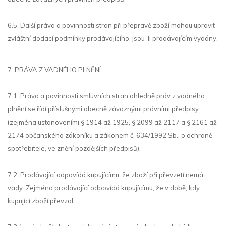
6.5. Další práva a povinnosti stran při přepravě zboží mohou upravit
zvláštní dodací podmínky prodávajícího, jsou-li prodávajícím vydány.
7. PRÁVA Z VADNÉHO PLNĚNÍ
7.1. Práva a povinnosti smluvních stran ohledně práv z vadného
plnění se řídí příslušnými obecně závaznými právními předpisy
(zejména ustanoveními § 1914 až 1925, § 2099 až 2117 a § 2161 až
2174 občanského zákoníku a zákonem č. 634/1992 Sb., o ochraně
spotřebitele, ve znění pozdějších předpisů).
7.2. Prodávající odpovídá kupujícímu, že zboží při převzetí nemá
vady. Zejména prodávající odpovídá kupujícímu, že v době, kdy
kupující zboží převzal: