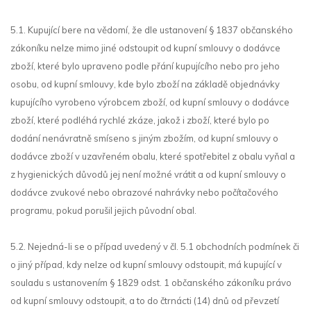
5.1. Kupující bere na vědomí, že dle ustanovení § 1837 občanského
zákoníku nelze mimo jiné odstoupit od kupní smlouvy o dodávce
zboží, které bylo upraveno podle přání kupujícího nebo pro jeho
osobu, od kupní smlouvy, kde bylo zboží na základě objednávky
kupujícího vyrobeno výrobcem zboží, od kupní smlouvy o dodávce
zboží, které podléhá rychlé zkáze, jakož i zboží, které bylo po
dodání nenávratně smíseno s jiným zbožím, od kupní smlouvy o
dodávce zboží v uzavřeném obalu, které spotřebitel z obalu vyňal a
z hygienických důvodů jej není možné vrátit a od kupní smlouvy o
dodávce zvukové nebo obrazové nahrávky nebo počítačového
programu, pokud porušil jejich původní obal.
5.2. Nejedná-li se o případ uvedený v čl. 5.1 obchodních podmínek či
o jiný případ, kdy nelze od kupní smlouvy odstoupit, má kupující v
souladu s ustanovením § 1829 odst. 1 občanského zákoníku právo
od kupní smlouvy odstoupit, a to do čtrnácti (14) dnů od převzetí