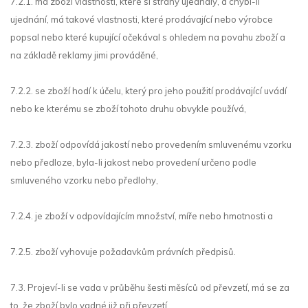
7.2.1. má zboží vlastnosti, které si strany ujednaly, a chybí-li
ujednání, má takové vlastnosti, které prodávající nebo výrobce
popsal nebo které kupující očekával s ohledem na povahu zboží a
na základě reklamy jimi prováděné,
7.2.2. se zboží hodí k účelu, který pro jeho použití prodávající uvádí
nebo ke kterému se zboží tohoto druhu obvykle používá,
7.2.3. zboží odpovídá jakostí nebo provedením smluvenému vzorku
nebo předloze, byla-li jakost nebo provedení určeno podle
smluveného vzorku nebo předlohy,
7.2.4. je zboží v odpovídajícím množství, míře nebo hmotnosti a
7.2.5. zboží vyhovuje požadavkům právních předpisů.
7.3. Projeví-li se vada v průběhu šesti měsíců od převzetí, má se za
to, že zboží bylo vadné již při převzetí.