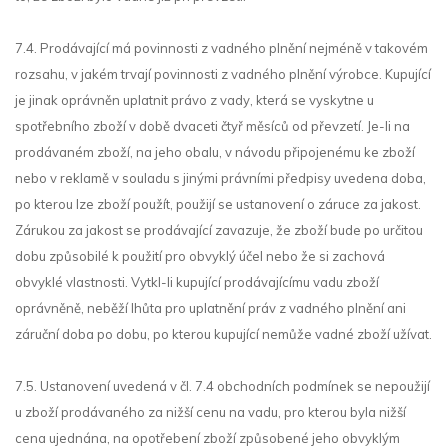
7.4. Prodávající má povinnosti z vadného plnění nejméně v takovém
rozsahu, v jakém trvají povinnosti z vadného plnění výrobce. Kupující
je jinak oprávněn uplatnit právo z vady, která se vyskytne u
spotřebního zboží v době dvaceti čtyř měsíců od převzetí. Je-li na
prodávaném zboží, na jeho obalu, v návodu připojenému ke zboží
nebo v reklamě v souladu s jinými právními předpisy uvedena doba,
po kterou lze zboží použít, použijí se ustanovení o záruce za jakost.
Zárukou za jakost se prodávající zavazuje, že zboží bude po určitou
dobu způsobilé k použití pro obvyklý účel nebo že si zachová
obvyklé vlastnosti. Vytkl-li kupující prodávajícímu vadu zboží
oprávněně, neběží lhůta pro uplatnění práv z vadného plnění ani
záruční doba po dobu, po kterou kupující nemůže vadné zboží užívat.
7.5. Ustanovení uvedená v čl. 7.4 obchodních podmínek se nepoužijí
u zboží prodávaného za nižší cenu na vadu, pro kterou byla nižší
cena ujednána, na opotřebení zboží způsobené jeho obvyklým