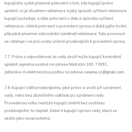
kupujícímu vydat písemné potvrzení o tom, kdy kupující právo
uplatnil, co je obsahem reklamace a jaký způsob vyřízení reklamace
kupující požaduje; a dále potvrzení o datu a způsobu vyřízení
reklamace, včetně potvrzení o provedení opravy a době jejího trvání,
případně písemné odůvodnění zamítnutí reklamace. Tato povinnost
se vztahuje i na jiné osoby určené prodávajícím k provedení opravy.
7.7. Práva z odpovědnosti za vady zboží může kupující konkrétně
uplatnit zejména osobně na adrese Nádražní 100
,
73991,
Jablunkov
či elektronickou poštou na adrese
.
cerama.cz@gmail.com
7.8. Kupující sdělí prodávajícímu, jaké právo si zvolil, při oznámení
vady, nebo bez zbytečného odkladu po oznámení vady.
Provedenou volbu nemůže kupující změnit bez souhlasu
prodávajícího; to neplatí, žádal-li kupující opravu vady, která se
ukáže jako neopravitelná.