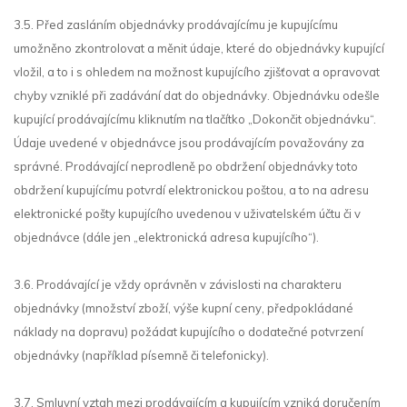
3.5. Před zasláním objednávky prodávajícímu je kupujícímu
umožněno zkontrolovat a měnit údaje, které do objednávky kupující
vložil, a to i s ohledem na možnost kupujícího zjišťovat a opravovat
chyby vzniklé při zadávání dat do objednávky. Objednávku odešle
kupující prodávajícímu kliknutím na tlačítko „Dokončit objednávku“.
Údaje uvedené v objednávce jsou prodávajícím považovány za
správné. Prodávající neprodleně po obdržení objednávky toto
obdržení kupujícímu potvrdí elektronickou poštou, a to na adresu
elektronické pošty kupujícího uvedenou v uživatelském účtu či v
objednávce (dále jen „elektronická adresa kupujícího“).
3.6. Prodávající je vždy oprávněn v závislosti na charakteru
objednávky (množství zboží, výše kupní ceny, předpokládané
náklady na dopravu) požádat kupujícího o dodatečné potvrzení
objednávky (například písemně či telefonicky).
3.7. Smluvní vztah mezi prodávajícím a kupujícím vzniká doručením