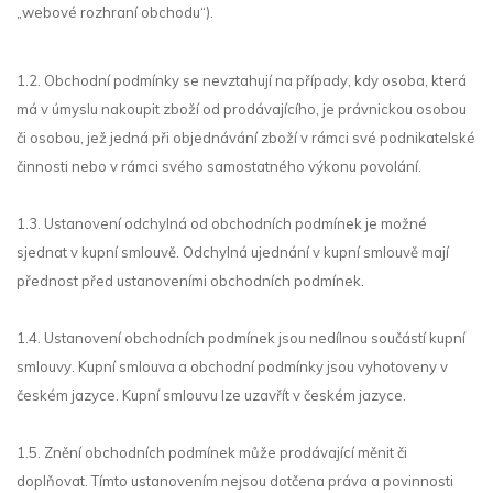
„webové rozhraní obchodu“).
1.2. Obchodní podmínky se nevztahují na případy, kdy osoba, která
má v úmyslu nakoupit zboží od prodávajícího, je právnickou osobou
či osobou, jež jedná při objednávání zboží v rámci své podnikatelské
činnosti nebo v rámci svého samostatného výkonu povolání.
1.3. Ustanovení odchylná od obchodních podmínek je možné
sjednat v kupní smlouvě. Odchylná ujednání v kupní smlouvě mají
přednost před ustanoveními obchodních podmínek.
1.4. Ustanovení obchodních podmínek jsou nedílnou součástí kupní
smlouvy. Kupní smlouva a obchodní podmínky jsou vyhotoveny v
českém jazyce. Kupní smlouvu lze uzavřít v českém jazyce.
1.5. Znění obchodních podmínek může prodávající měnit či
doplňovat. Tímto ustanovením nejsou dotčena práva a povinnosti