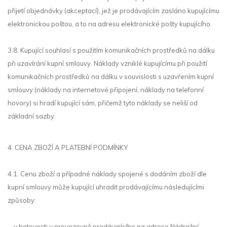
přijetí objednávky (akceptací), jež je prodávajícím zasláno kupujícímu
elektronickou poštou, a to na adresu elektronické pošty kupujícího.
3.8. Kupující souhlasí s použitím komunikačních prostředků na dálku
při uzavírání kupní smlouvy. Náklady vzniklé kupujícímu při použití
komunikačních prostředků na dálku v souvislosti s uzavřením kupní
smlouvy (náklady na internetové připojení, náklady na telefonní
hovory) si hradí kupující sám, přičemž tyto náklady se neliší od
základní sazby.
4. CENA ZBOŽÍ A PLATEBNÍ PODMÍNKY
4.1. Cenu zboží a případné náklady spojené s dodáním zboží dle
kupní smlouvy může kupující uhradit prodávajícímu následujícími
způsoby:
v hotovosti v provozovně prodávajícího na adrese Nádražní