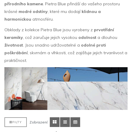
přírodního kamene
. Pietra Blue přináší do vašeho prostoru
krásné
modré odstíny
, které mu dodají
klidnou a
harmonickou
atmosféru.
Obklady z kolekce Pietra Blue jsou vyrobeny z
prvotřídní
keramiky
, což zaručuje jejich vysokou
odolnost
a dlouhou
životnost
. Jsou snadno udržovatelné a
odolné proti
poškrábání
, skvrnám a vlhkosti, což zajišťuje jejich trvanlivost a
praktičnost.
Zobrazení:
FILTY