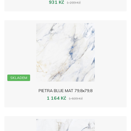
931 Kč
1 289 Kč
SKLADEM
PIETRA BLUE MAT 79,8x79,8
1 164 Kč
1 609 Kč