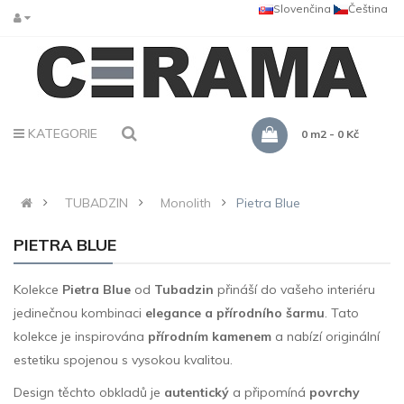
Slovenčina
Čeština
KATEGORIE
0 m2 - 0 Kč
TUBADZIN
Monolith
Pietra Blue
PIETRA BLUE
Kolekce
Pietra Blue
od
Tubadzin
přináší do vašeho interiéru
jedinečnou kombinaci
elegance a přírodního šarmu
. Tato
kolekce je inspirována
přírodním kamenem
a nabízí originální
estetiku spojenou s vysokou kvalitou.
Design těchto obkladů je
autentický
a připomíná
povrchy