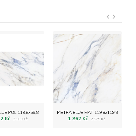
LUE POL 119,8x59,8
PIETRA BLUE MAT 119,8x119,8
72 Kč
1 862 Kč
2 169 Kč
2 579 Kč