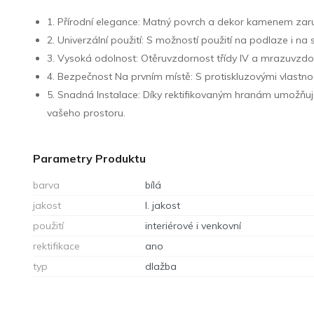
1. Přírodní elegance: Matný povrch a dekor kamenem zaruč
2. Univerzální použití: S možností použití na podlaze i n
3. Vysoká odolnost: Otěruvzdornost třídy IV a mrazuvzdor
4. Bezpečnost Na prvním místě: S protiskluzovými vlast
5. Snadná Instalace: Díky rektifikovaným hranám umožňu
vašeho prostoru.
Parametry Produktu
barva
bílá
jakost
I. jakost
použití
interiérové i venkovní
rektifikace
ano
typ
dlažba