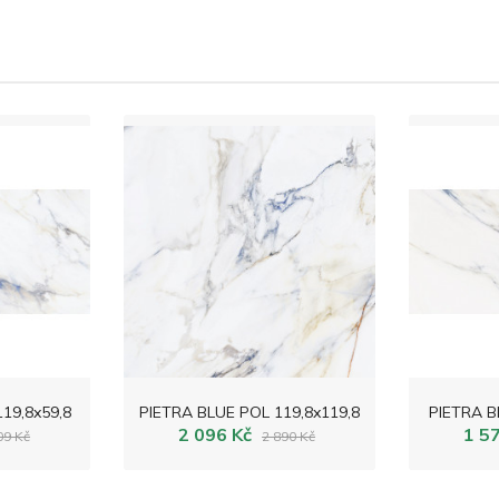
19,8x59,8
PIETRA BLUE POL 119,8x119,8
PIETRA B
2 096 Kč
1 5
09 Kč
2 890 Kč