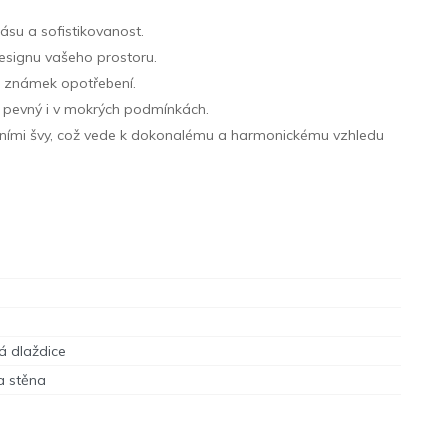
ásu a sofistikovanost.
designu vašeho prostoru.
ez známek opotřebení.
e pevný i v mokrých podmínkách.
lními švy, což vede k dokonalému a harmonickému vzhledu
á dlaždice
a stěna