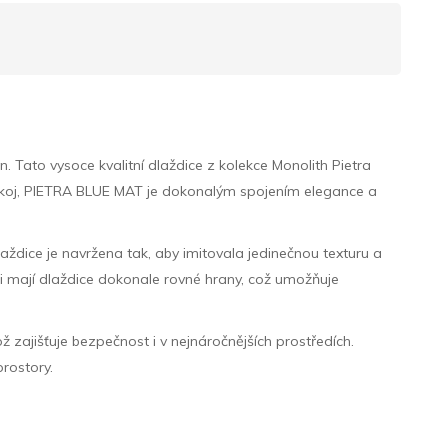
 Tato vysoce kvalitní dlaždice z kolekce Monolith Pietra
pokoj, PIETRA BLUE MAT je dokonalým spojením elegance a
laždice je navržena tak, aby imitovala jedinečnou texturu a
ci mají dlaždice dokonale rovné hrany, což umožňuje
 zajišťuje bezpečnost i v nejnáročnějších prostředích.
prostory.