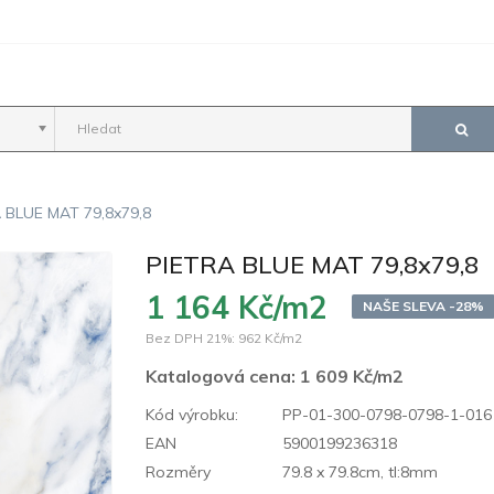
 BLUE MAT 79,8x79,8
PIETRA BLUE MAT 79,8x79,8
1 164 Kč/m2
NAŠE SLEVA -28%
Bez DPH 21%:
962 Kč/m2
Katalogová cena:
1 609 Kč/m2
Kód výrobku:
PP-01-300-0798-0798-1-016
EAN
5900199236318
Rozměry
79.8 x 79.8cm, tl:8mm