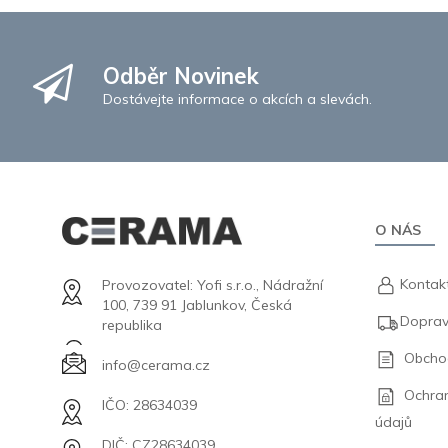
Odběr Novinek
Dostávejte informace o akcích a slevách.
O NÁS
Kontak
Provozovatel: Yofi s.r.o., Nádražní
100, 739 91 Jablunkov, Česká
Doprav
republika
Obcho
info@cerama.cz
Ochra
IČO: 28634039
údajů
DIČ: CZ28634039