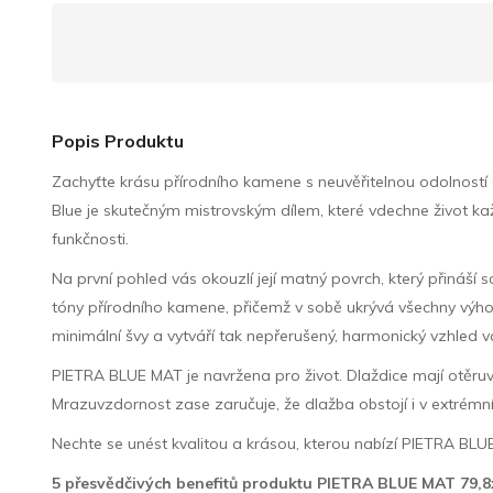
Popis Produktu
Zachyťte krásu přírodního kamene s neuvěřitelnou odolností a
Blue je skutečným mistrovským dílem, které vdechne život 
funkčnosti.
Na první pohled vás okouzlí její matný povrch, který přináší 
tóny přírodního kamene, přičemž v sobě ukrývá všechny výhod
minimální švy a vytváří tak nepřerušený, harmonický vzhled v
PIETRA BLUE MAT je navržena pro život. Dlaždice mají otěruvz
Mrazuvzdornost zase zaručuje, že dlažba obstojí i v extrémní
Nechte se unést kvalitou a krásou, kterou nabízí PIETRA BL
5 přesvědčivých benefitů produktu PIETRA BLUE MAT 79,8