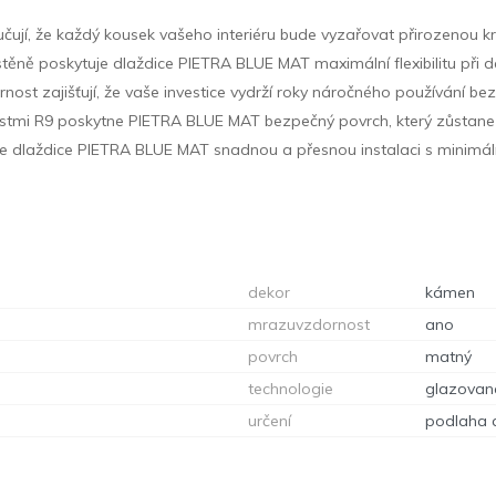
ují, že každý kousek vašeho interiéru bude vyzařovat přirozenou kr
a stěně poskytuje dlaždice PIETRA BLUE MAT maximální flexibilitu při 
nost zajišťují, že vaše investice vydrží roky náročného používání b
nostmi R9 poskytne PIETRA BLUE MAT bezpečný povrch, který zůstan
je dlaždice PIETRA BLUE MAT snadnou a přesnou instalaci s minimá
dekor
kámen
mrazuvzdornost
ano
povrch
matný
technologie
glazovan
určení
podlaha 