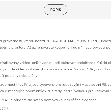
POPIS
 praktičností, kterou nabízí PIETRA BLUE MAT 79,8x79,8 od Tubadzin.
každému prostoru. Ať už renovujete koupelnu, kuchyň nebo obývací 
sofistikovaný vzhled, aniž byste museli obětovat praktičnost. Každá d
y moderní technologie glazované dlaždice. A co víc? Díky rektifika
aší podlahy nebo stěny.
dornost třídy IV a jsou vybaveny protiskluzovými vlastnostmi R9, což
ch klimatických podmínkách, a je tedy ideální volbou i pro venkovní 
UE MAT, a přineste do svého domova kousek věčné elegance.
x79,8: