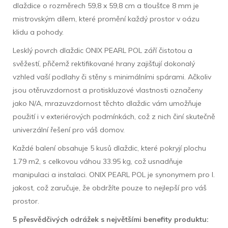
dlaždice o rozměrech 59,8 x 59,8 cm a tloušťce 8 mm je
mistrovským dílem, které promění každý prostor v oázu
klidu a pohody.
Lesklý povrch dlaždic ONIX PEARL POL září čistotou a
svěžestí, přičemž rektifikované hrany zajišťují dokonalý
vzhled vaší podlahy či stěny s minimálními spárami. Ačkoliv
jsou otěruvzdornost a protiskluzové vlastnosti označeny
jako N/A, mrazuvzdornost těchto dlaždic vám umožňuje
použití i v exteriérových podmínkách, což z nich činí skutečně
univerzální řešení pro váš domov.
Každé balení obsahuje 5 kusů dlaždic, které pokryjí plochu
1.79 m2, s celkovou váhou 33.95 kg, což usnadňuje
manipulaci a instalaci. ONIX PEARL POL je synonymem pro I.
jakost, což zaručuje, že obdržíte pouze to nejlepší pro váš
prostor.
5 přesvědčivých odrážek s největšími benefity produktu: