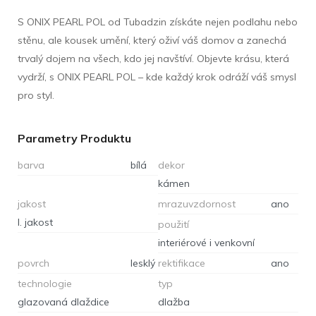
S ONIX PEARL POL od Tubadzin získáte nejen podlahu nebo
stěnu, ale kousek umění, který oživí váš domov a zanechá
trvalý dojem na všech, kdo jej navštíví. Objevte krásu, která
vydrží, s ONIX PEARL POL – kde každý krok odráží váš smysl
pro styl.
Parametry Produktu
barva
bílá
dekor
kámen
jakost
mrazuvzdornost
ano
I. jakost
použití
interiérové i venkovní
povrch
lesklý
rektifikace
ano
technologie
typ
glazovaná dlaždice
dlažba