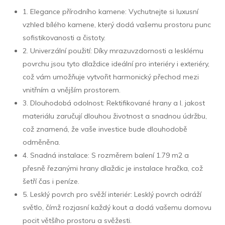
1. Elegance přírodního kamene: Vychutnejte si luxusní
vzhled bílého kamene, který dodá vašemu prostoru punc
sofistikovanosti a čistoty.
2. Univerzální použití: Díky mrazuvzdornosti a lesklému
povrchu jsou tyto dlaždice ideální pro interiéry i exteriéry,
což vám umožňuje vytvořit harmonický přechod mezi
vnitřním a vnějším prostorem.
3. Dlouhodobá odolnost: Rektifikované hrany a I. jakost
materiálu zaručují dlouhou životnost a snadnou údržbu,
což znamená, že vaše investice bude dlouhodobě
odměněna.
4. Snadná instalace: S rozměrem balení 1.79 m2 a
přesně řezanými hrany dlaždic je instalace hračka, což
šetří čas i peníze.
5. Lesklý povrch pro svěží interiér: Lesklý povrch odráží
světlo, čímž rozjasní každý kout a dodá vašemu domovu
pocit většího prostoru a svěžesti.