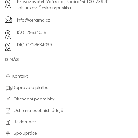
Provozovatel: Yofi s.r.o., Nádražní 100, 739 91
Jablunkov, Česká republika
info@cerama.cz
IČO: 28634039
DIČ: CZ28634039
O NÁS
Kontakt
Doprava a platba
Obchodní podmínky
Ochrana osobních údajů
Reklamace
Spolupráce