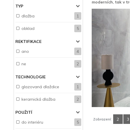
moderních, tak v tr
TYP
dlažba
1
obklad
5
REKTIFIKACE
ano
4
ne
2
TECHNOLOGIE
glazovaná dlaždice
1
keramická dlažba
2
POUŽITÍ
2
3
Zobrazení:
do interiéru
5