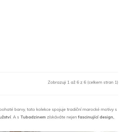
Zobrazuji 1 až 6 z 6 (celkem stran 1)
 bohaté barvy, tato kolekce spojuje tradiční marocké motivy s
žství
. A s
Tubadzinem
získáváte nejen
fascinující design,