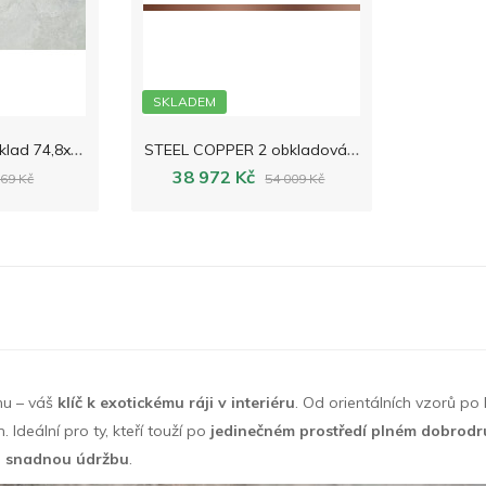
SKLADEM
F
ADMA WHITE obklad 74,8x29,8
S
TEEL COPPER 2 obkladová lišta 74,8x2,3
38 972 Kč
369 Kč
54 009 Kč
u – váš
klíč k exotickému ráji v interiéru
. Od orientálních vzorů po
deální pro ty, kteří touží po
jedinečném prostředí plném dobrodru
 a snadnou údržbu
.