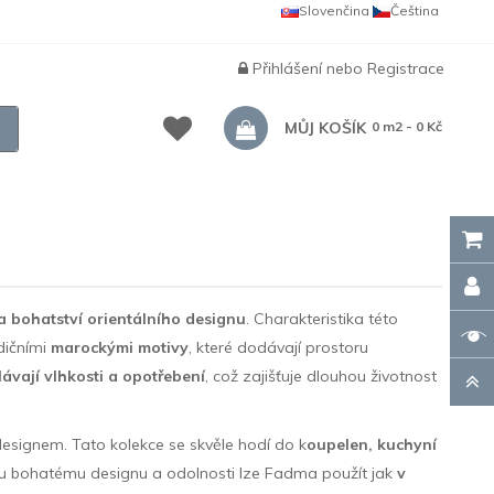
Slovenčina
Čeština
Přihlášení
nebo
Registrace
MŮJ KOŠÍK
0 m2 - 0 Kč
a bohatství orientálního designu
. Charakteristika této
dičními
marockými motivy
, které dodávají prostoru
ávají vlhkosti a opotřebení
, což zajišťuje dlouhou životnost
 designem. Tato kolekce se skvěle hodí do k
oupelen, kuchyní
mu bohatému designu a odolnosti lze Fadma použít jak
v