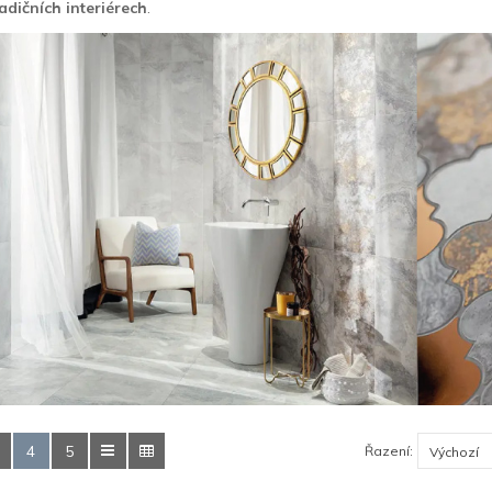
adičních interiérech
.
4
5
Řazení: