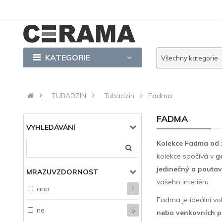
KATEGORIE
Všechny kategorie
TUBADZIN
Tubadzin
Fadma
FADMA
VYHLEDÁVÁNÍ
Kolekce Fadma od
kolekce spočívá v
g
jedinečný a poutav
MRAZUVZDORNOST
vašeho interiéru.
ano
1
Fadma je ideální vol
ne
5
nebo venkovních p