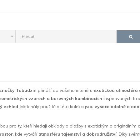
 značky Tubadzin
přináší do vašeho interiéru
exotickou atmosféru 
eometrických vzorech a barevných kombinacích
inspirovaných tra
ý vzhled
. Materiály použité v této kolekci jsou
vysoce odolné a odol
bou pro ty, kteří hledají obklady a dlažby s exotickým a originálním
rostor
, kde vytváří
atmosféru tajemství a dobrodružství
. Díky své