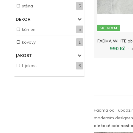
stěna
5
DEKOR
SKLADEM
kámen
5
kovový
1
990 Kč
1 
JAKOST
I. jakost
6
Fadma od Tubadzin
moderním designem. I
ale také odolnost