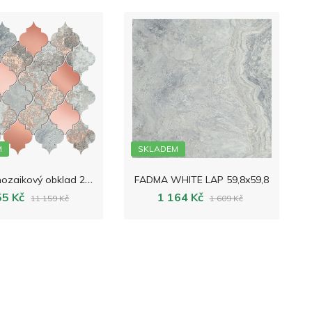
M
SKLADEM
F
ADMA mozaikový obklad 26,4x24,6
FADMA WHITE LAP 59,8x59,8
55 Kč
1 164 Kč
11 159 Kč
1 609 Kč