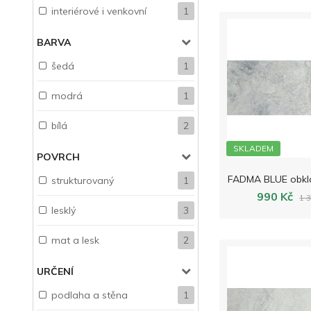
interiérové i venkovní
1
BARVA
šedá
1
modrá
1
bílá
2
SKLADEM
POVRCH
strukturovaný
1
990 Kč
1 
lesklý
3
mat a lesk
2
URČENÍ
podlaha a stěna
1