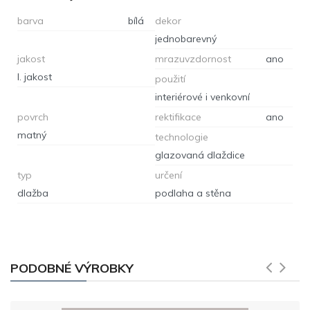
barva
bílá
dekor
jednobarevný
jakost
mrazuvzdornost
ano
I. jakost
použití
interiérové i venkovní
povrch
rektifikace
ano
matný
technologie
glazovaná dlaždice
typ
určení
dlažba
podlaha a stěna
PODOBNÉ VÝROBKY