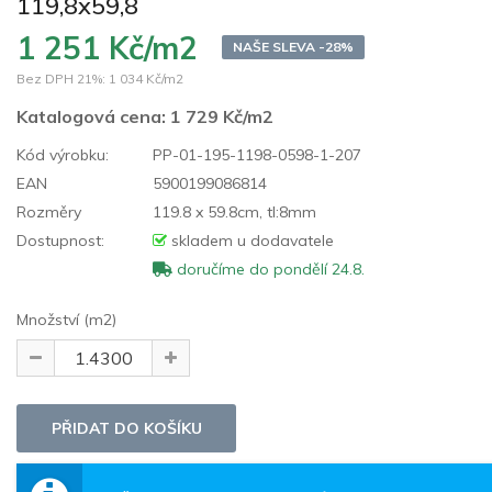
119,8x59,8
1 251 Kč/m2
NAŠE SLEVA -28%
Bez DPH 21%:
1 034 Kč/m2
Katalogová cena:
1 729 Kč/m2
Kód výrobku:
PP-01-195-1198-0598-1-207
EAN
5900199086814
Rozměry
119.8 x 59.8cm, tl:8mm
Dostupnost:
skladem u dodavatele
doručíme do pondělí 24.8.
Množství (m2)