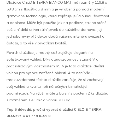
Dlaždice CIELO E TERRA BIANCO MAT má rozměry 119,8 x
59,8 cm s tloušťkou 8 mm a je vyrobená pomocí moderní
glazované technologie, která zajišťuje její dlouhou životnost
a odolnost. Může být použita jak na podlaze, tak na stěně,
což z ní dělá univerzální prvek do každého domova. Její
jednobarevný bílý dekor dodá vašemu interiéru svěžest a
čistotu, a to vše v prvotřídní kvalitě.
Povrch dlaždice je matný, což zajišťuje elegantní a
sofistikovaný vzhled. Díky otěruvzdornosti stupně V a
protiskluzovým vlastnostem R9 A je tato dlaždice ideální
volbou pro vysoce zatížené oblasti. A to není vše -
mrazuvzdornost těchto dlaždic zaručuje, že si zachovají
svůj vzhled a kvalitu i při náročných klimatických
podmínkách. Na výběr máte z balení s počtem 2 ks dlaždic
s rozměrem 1,43 m2 a váhou 28,2 kg.
Top 5 důvodů, proč si vybrat dlaždici CIELO E TERRA
BIANCO MAT 119,8x59,8: