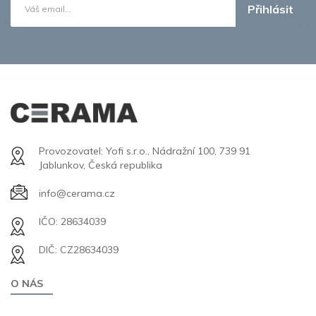
Přihlásit
Provozovatel: Yofi s.r.o., Nádražní 100, 739 91
Jablunkov, Česká republika
info@cerama.cz
IČO: 28634039
DIČ: CZ28634039
O NÁS