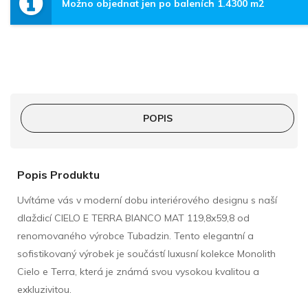
Možno objednat jen po baleních 1.4300 m2
POPIS
Popis Produktu
Uvítáme vás v moderní dobu interiérového designu s naší
dlaždicí CIELO E TERRA BIANCO MAT 119,8x59,8 od
renomovaného výrobce Tubadzin. Tento elegantní a
sofistikovaný výrobek je součástí luxusní kolekce Monolith
Cielo e Terra, která je známá svou vysokou kvalitou a
exkluzivitou.