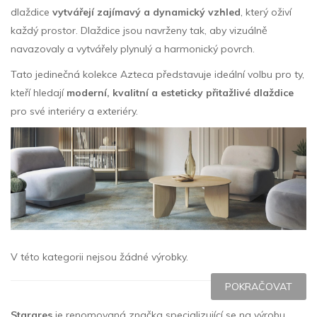
dlaždice
vytvářejí zajímavý a dynamický vzhled
, který oživí
každý prostor. Dlaždice jsou navrženy tak, aby vizuálně
navazovaly a vytvářely plynulý a harmonický povrch.
Tato jedinečná kolekce Azteca představuje ideální volbu pro ty,
kteří hledají
moderní, kvalitní a esteticky přitažlivé dlaždice
pro své interiéry a exteriéry.
V této kategorii nejsou žádné výrobky.
POKRAČOVAT
Stargres
je renomovaná značka specializující se na výrobu