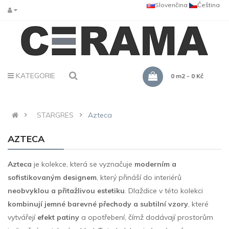
Slovenčina
Čeština
KATEGORIE
0 m2 - 0 Kč
STARGRES
Azteca
AZTECA
Azteca
je kolekce, která se vyznačuje
moderním a
sofistikovaným designem
, který přináší do interiérů
neobvyklou a přitažlivou estetiku
. Dlaždice v této kolekci
kombinují jemné barevné přechody a subtilní vzory
, které
vytvářejí
efekt patiny
a opotřebení, čímž dodávají prostorům