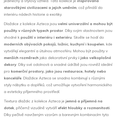
jedinečný a stylový vzhled. Tato kolekce je
inspirována
starověkými civilizacemi a jejich uměním
, což přináší do
interiéru nádech historie a exotiky.
Dlaždice z kolekce Azteca jsou
velmi univerzální a mohou být
použity v různých typech prostor
. Díky svým vlastnostem jsou
vhodné k
použití v interiéru i exteriéru
. Skvěle se hodí do
moderních obývacích pokojů, ložnic, kuchyní i koupelen
, kde
vytvářejí elegantní a útulnou atmosféru. Mohou být použity v
menších rozměrech
jako dekorativní prvky
i jako velkoplošné
dekory
. Díky své odolnosti a snadné údržbě jsou rovněž ideální
pro
komerční prostory, jako jsou restaurace, hotely nebo
kanceláře
. Dlaždice Azteca se snadno kombinují s různými
styly nábytku a doplňků, což umožňuje vytvoření harmonického
a esteticky příjemného prostředí.
Textura dlaždic z kolekce Azteca je
jemná a příjemná na
dotek
, přičemž vizuálně vytváří
efekt hloubky a rozmanitosti
.
Díky pečlivě navrženým vzorům a barevným kombinacím tyto