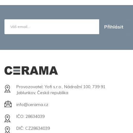
Přihlásit
Provozovatel: Yofi s.r.o., Nádražní 100, 739 91
Jablunkov, Česká republika
info@cerama.cz
IČO: 28634039
DIČ: CZ28634039