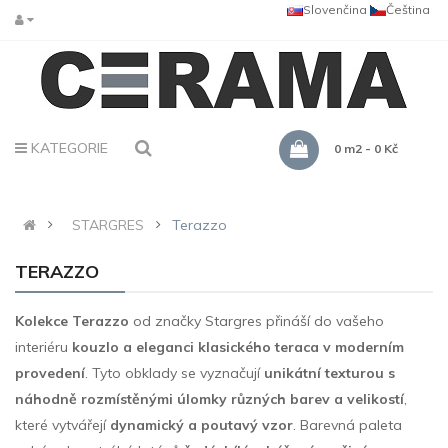
Slovenčina
Čeština
KATEGORIE
0 m2 - 0 Kč
STARGRES
Terazzo
TERAZZO
Kolekce Terazzo
od značky Stargres přináší do vašeho
interiéru
kouzlo a eleganci klasického teraca v moderním
provedení
. Tyto obklady se vyznačují
unikátní texturou s
náhodně rozmístěnými úlomky různých barev a velikostí
,
které vytvářejí
dynamický a poutavý vzor
. Barevná paleta