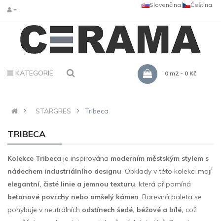
Slovenčina
Čeština
KATEGORIE
0 m2 - 0 Kč
STARGRES
Tribeca
TRIBECA
Kolekce Tribeca
je inspirována
moderním městským stylem s
nádechem industriálního designu
. Obklady v této kolekci mají
elegantní, čisté linie a jemnou texturu
, která připomíná
betonové povrchy nebo omšelý kámen
. Barevná paleta se
pohybuje v neutrálních
odstínech šedé, béžové a bílé,
což