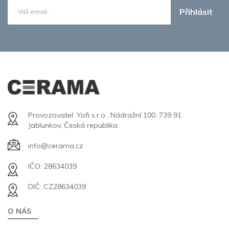
Přihlásit
Provozovatel: Yofi s.r.o., Nádražní 100, 739 91
Jablunkov, Česká republika
info@cerama.cz
IČO: 28634039
DIČ: CZ28634039
O NÁS