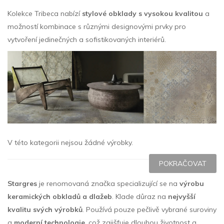
Kolekce Tribeca nabízí
stylové obklady s vysokou kvalitou
a
možností kombinace s různými designovými prvky pro
vytvoření jedinečných a sofistikovaných interiérů.
V této kategorii nejsou žádné výrobky.
POKRAČOVAT
Stargres
je renomovaná značka specializující se na
výrobu
keramických obkladů a dlažeb
. Klade důraz na
nejvyšší
kvalitu svých výrobků
. Používá pouze pečlivě vybrané suroviny
a
moderní technologie
, což zajišťuje dlouhou životnost a