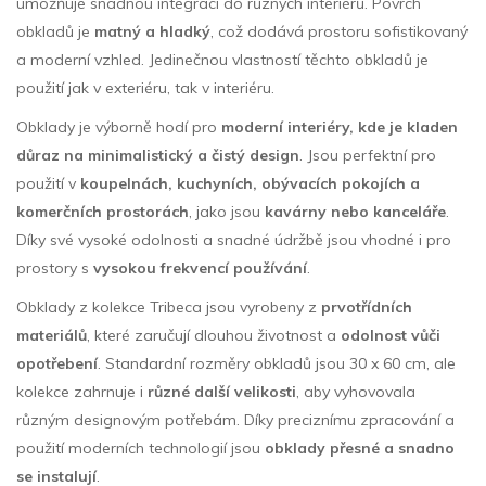
umožňuje snadnou integraci do různých interiérů. Povrch
obkladů je
matný a hladký
, což dodává prostoru sofistikovaný
a moderní vzhled. Jedinečnou vlastností těchto obkladů je
použití jak v exteriéru, tak v interiéru.
Obklady je výborně hodí pro
moderní interiéry, kde je kladen
důraz na minimalistický a čistý design
. Jsou perfektní pro
použití v
koupelnách, kuchyních, obývacích pokojích a
komerčních prostorách
, jako jsou
kavárny nebo kanceláře
.
Díky své vysoké odolnosti a snadné údržbě jsou vhodné i pro
prostory s
vysokou frekvencí používání
.
Obklady z kolekce Tribeca jsou vyrobeny z
prvotřídních
materiálů
, které zaručují dlouhou životnost a
odolnost vůči
opotřebení
. Standardní rozměry obkladů jsou 30 x 60 cm, ale
kolekce zahrnuje i
různé další velikosti
, aby vyhovovala
různým designovým potřebám. Díky preciznímu zpracování a
použití moderních technologií jsou
obklady přesné a snadno
se instalují
.