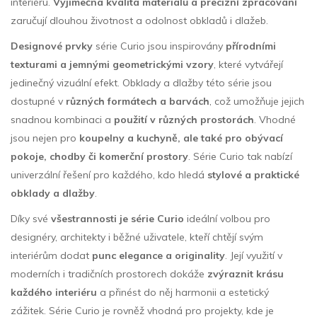
interiéru.
Výjimečná kvalita materiálů a precizní zpracování
zaručují dlouhou životnost a odolnost obkladů i dlažeb.
Designové prvky
série Curio jsou inspirovány
přírodními
texturami a jemnými geometrickými vzory
, které vytvářejí
jedinečný vizuální efekt. Obklady a dlažby této série jsou
dostupné v
různých formátech a barvách
, což umožňuje jejich
snadnou kombinaci a
použití v různých prostorách
. Vhodné
jsou nejen pro
koupelny a kuchyně, ale také pro obývací
pokoje, chodby či komerční prostory
. Série Curio tak nabízí
univerzální řešení pro každého, kdo hledá
stylové a praktické
obklady a dlažby
.
Díky své
všestrannosti
je série Curio
ideální volbou pro
designéry, architekty i běžné uživatele, kteří chtějí svým
interiérům dodat
punc elegance a originality
. Její využití v
moderních i tradičních prostorech dokáže
zvýraznit krásu
každého interiéru
a přinést do něj harmonii a estetický
zážitek. Série Curio je rovněž vhodná pro projekty, kde je