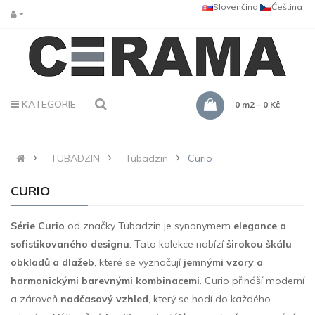
Slovenčina
Čeština
KATEGORIE
0 m2 - 0 Kč
TUBADZIN
Tubadzin
Curio
CURIO
Série Curio
od značky Tubadzin je synonymem
elegance a
sofistikovaného designu
. Tato kolekce nabízí
širokou škálu
obkladů a dlažeb
, které se vyznačují
jemnými vzory a
harmonickými barevnými kombinacemi
. Curio přináší moderní
a zároveň
nadčasový vzhled
, který se hodí do každého