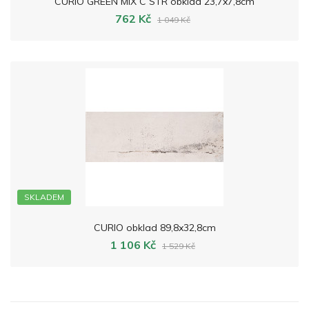
CURIO GREEN MIX C STR obklad 23,7x7,8cm
762 Kč
1 049 Kč
SKLADEM
CURIO obklad 89,8x32,8cm
1 106 Kč
1 529 Kč