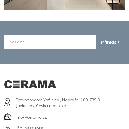
Přihlásit
Provozovatel: Yofi s.r.o., Nádražní 100, 739 91
Jablunkov, Česká republika
info@cerama.cz
IČO: 28634039