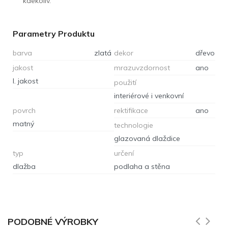
kdekoliv.
Parametry Produktu
barva
zlatá
dekor
dřevo
jakost
mrazuvzdornost
ano
I. jakost
použití
interiérové i venkovní
povrch
rektifikace
ano
matný
technologie
glazovaná dlaždice
typ
určení
dlažba
podlaha a stěna
PODOBNÉ VÝROBKY