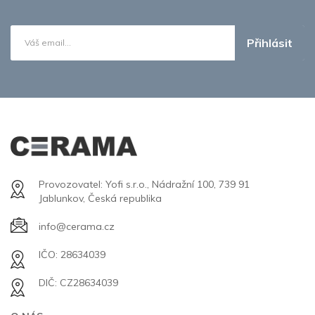
Přihlásit
Provozovatel: Yofi s.r.o., Nádražní 100, 739 91
Jablunkov, Česká republika
info@cerama.cz
IČO: 28634039
DIČ: CZ28634039