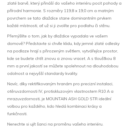
zlaté barvě, který přináší do vašeho interiéru pocit pohody a
přírodní harmonie. S rozměry 119,8 x 19,0 cm a matným
povrchem se tato dlaždice stane dominantním prvkem
každé místnosti, ať už si ji zvolíte pro podlahu či stěnu.
Přemýšlíte o tom, jak by dlaždice vypadala ve vašem
domově? Představte si chvíle klidu, kdy jemné zlaté odlesky
na podlaze hrají s přirozeným světlem, vytvářejíce prostor,
kde se budete chtít znovu a znovu vracet. A s tloušťkou 8
mm a první jakostí se můžete spolehnout na dlouhodobou
odolnost a nejvyšší standardy kvality.
Navíc, díky rektifikovaným hranám pro precizní instalaci,
otěruvzdornosti IV, protiskluzovým vlastnostem R10 A a
mrazuvzdornosti, je MOUNTAIN ASH GOLD STR ideální
volbou pro každého, kdo hledá kombinaci krásy a
funkčnosti.
Nenechte si ujít šanci na proměnu vašeho interiéru.