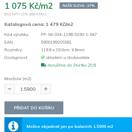
1 075 Kč/m2
NAŠE SLEVA -27%
Bez DPH 21%:
888 Kč/m2
Katalogová cena:
1 479 Kč/m2
Kód výrobku:
PP-04-034-1198-0190-1-047
EAN
5900199205581
Rozměry
119.8 x 19.0cm, tl:8mm
Dostupnost:
skladem u dodavatele
doručíme do čtvrtku 20.8.
Množství (m2)
Možno objednat jen po baleních 1.5900 m2