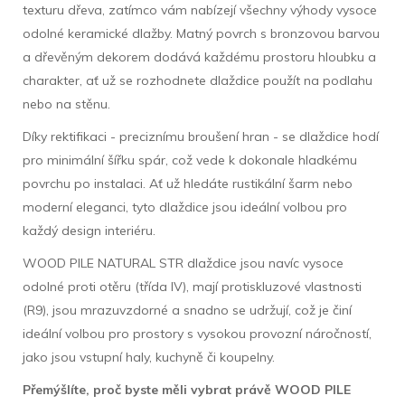
texturu dřeva, zatímco vám nabízejí všechny výhody vysoce
odolné keramické dlažby. Matný povrch s bronzovou barvou
a dřevěným dekorem dodává každému prostoru hloubku a
charakter, ať už se rozhodnete dlaždice použít na podlahu
nebo na stěnu.
Díky rektifikaci - preciznímu broušení hran - se dlaždice hodí
pro minimální šířku spár, což vede k dokonale hladkému
povrchu po instalaci. Ať už hledáte rustikální šarm nebo
moderní eleganci, tyto dlaždice jsou ideální volbou pro
každý design interiéru.
WOOD PILE NATURAL STR dlaždice jsou navíc vysoce
odolné proti otěru (třída IV), mají protiskluzové vlastnosti
(R9), jsou mrazuvzdorné a snadno se udržují, což je činí
ideální volbou pro prostory s vysokou provozní náročností,
jako jsou vstupní haly, kuchyně či koupelny.
Přemýšlíte, proč byste měli vybrat právě WOOD PILE