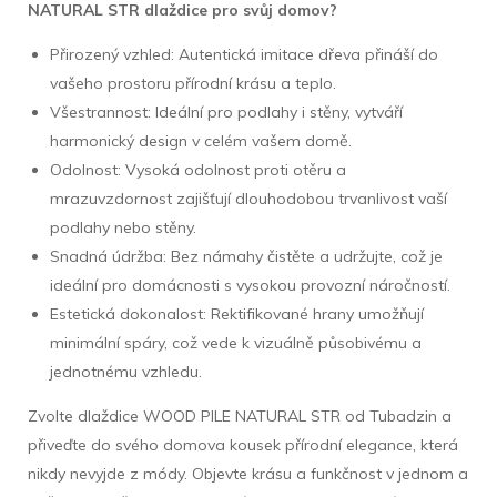
NATURAL STR dlaždice pro svůj domov?
Přirozený vzhled: Autentická imitace dřeva přináší do
vašeho prostoru přírodní krásu a teplo.
Všestrannost: Ideální pro podlahy i stěny, vytváří
harmonický design v celém vašem domě.
Odolnost: Vysoká odolnost proti otěru a
mrazuvzdornost zajišťují dlouhodobou trvanlivost vaší
podlahy nebo stěny.
Snadná údržba: Bez námahy čistěte a udržujte, což je
ideální pro domácnosti s vysokou provozní náročností.
Estetická dokonalost: Rektifikované hrany umožňují
minimální spáry, což vede k vizuálně působivému a
jednotnému vzhledu.
Zvolte dlaždice WOOD PILE NATURAL STR od Tubadzin a
přiveďte do svého domova kousek přírodní elegance, která
nikdy nevyjde z módy. Objevte krásu a funkčnost v jednom a