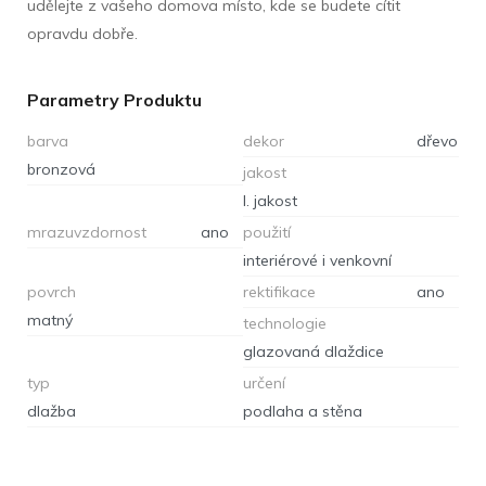
udělejte z vašeho domova místo, kde se budete cítit
opravdu dobře.
Parametry Produktu
barva
dekor
dřevo
bronzová
jakost
I. jakost
mrazuvzdornost
ano
použití
interiérové i venkovní
povrch
rektifikace
ano
matný
technologie
glazovaná dlaždice
typ
určení
dlažba
podlaha a stěna