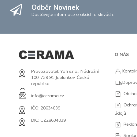
Odběr Novinek
Dostávejte informace o akcích a slevách.
O NÁS
Kontak
Provozovatel: Yofi s.r.o., Nádražní
100, 739 91 Jablunkov, Česká
Doprav
republika
Obcho
info@cerama.cz
Ochra
IČO: 28634039
údajů
DIČ: CZ28634039
Rekla
Spolu