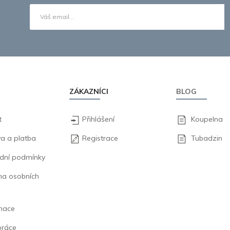
ZÁKAZNÍCI
BLOG
t
Přihlášení
Koupelna
a a platba
Registrace
Tubadzin
dní podmínky
na osobních
mace
práce