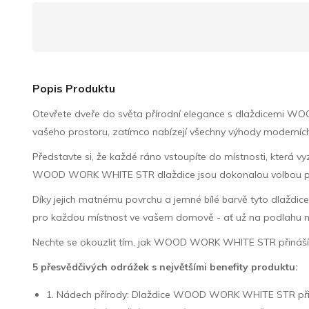
Popis Produktu
Otevřete dveře do světa přírodní elegance s dlaždicemi WO
vašeho prostoru, zatímco nabízejí všechny výhody moderních
Představte si, že každé ráno vstoupíte do místnosti, která v
WOOD WORK WHITE STR dlaždice jsou dokonalou volbou pro ty
Díky jejich matnému povrchu a jemné bílé barvě tyto dlaždice 
pro každou místnost ve vašem domově - ať už na podlahu n
Nechte se okouzlit tím, jak WOOD WORK WHITE STR přináší do
5 přesvědčivých odrážek s největšími benefity produktu:
1. Nádech přírody: Dlaždice WOOD WORK WHITE STR přináše