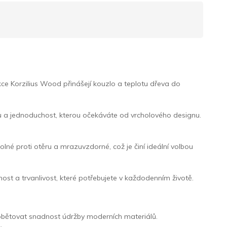
e Korzilius Wood přinášejí kouzlo a teplotu dřeva do
otu a jednoduchost, kterou očekáváte od vrcholového designu.
olné proti otěru a mrazuvzdorné, což je činí ideální volbou
st a trvanlivost, které potřebujete v každodenním životě.
 obětovat snadnost údržby moderních materiálů.