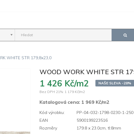
 WHITE STR 179,8x23,0
WOOD WORK WHITE STR 179
1 426 Kč/m2
NAŠE SLEVA -28%
Bez DPH 21%:
1 179 Kč/m2
Katalogová cena:
1 969 Kč/m2
Kód výrobku:
PP-04-032-1798-0230-1-250
EAN
5900199223516
Rozměry
179.8 x 23.0cm, tl:8mm