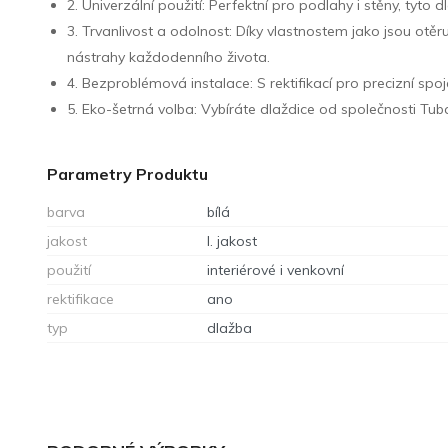
2. Univerzální použití: Perfektní pro podlahy i stěny, tyto
3. Trvanlivost a odolnost: Díky vlastnostem jako jsou 
nástrahy každodenního života.
4. Bezproblémová instalace: S rektifikací pro precizní s
5. Eko-šetrná volba: Vybíráte dlaždice od společnosti Tub
Parametry Produktu
barva
bílá
jakost
I. jakost
použití
interiérové i venkovní
rektifikace
ano
typ
dlažba