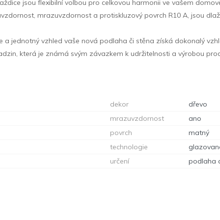
 dlaždice jsou flexibilní volbou pro celkovou harmonii ve vašem domov
otěruvzdornost, mrazuvzdornost a protiskluzový povrch R10 A, jsou
poje a jednotný vzhled vaše nová podlaha či stěna získá dokonalý v
adzin, která je známá svým závazkem k udržitelnosti a výrobou produ
dekor
dřevo
mrazuvzdornost
ano
povrch
matný
technologie
glazovan
určení
podlaha 