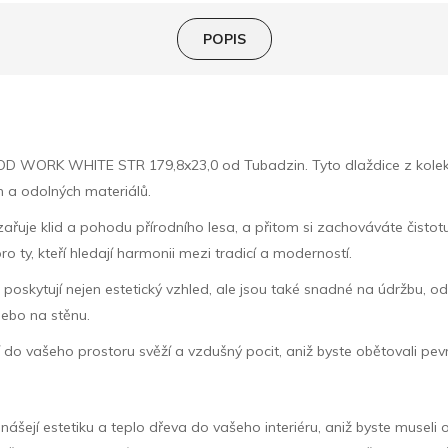
POPIS
OD WORK WHITE STR 179,8x23,0 od Tubadzin. Tyto dlaždice z kolekc
 a odolných materiálů.
yzařuje klid a pohodu přírodního lesa, a přitom si zachováváte čist
, kteří hledají harmonii mezi tradicí a moderností.
poskytují nejen estetický vzhled, ale jsou také snadné na údržbu, od
ebo na stěnu.
 vašeho prostoru svěží a vzdušný pocit, aniž byste obětovali pevno
jí estetiku a teplo dřeva do vašeho interiéru, aniž byste museli