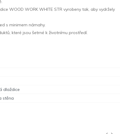
ě.
 dlaždice WOOD WORK WHITE STR vyrobeny tak, aby vydržely
zhled s minimem námahy.
ktů, které jsou šetrné k životnímu prostředí.
á dlaždice
a stěna