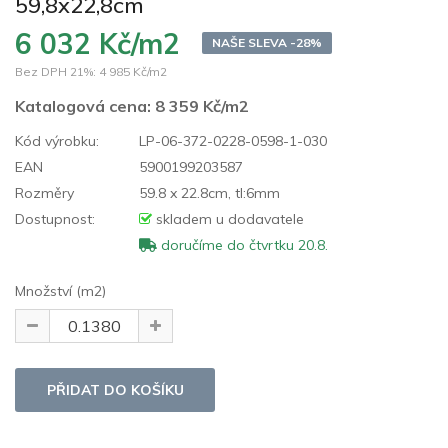
59,8x22,8cm
6 032 Kč/m2
NAŠE SLEVA -28%
Bez DPH 21%:
4 985 Kč/m2
Katalogová cena:
8 359 Kč/m2
Kód výrobku:
LP-06-372-0228-0598-1-030
EAN
5900199203587
Rozměry
59.8 x 22.8cm, tl:6mm
Dostupnost:
skladem u dodavatele
doručíme do čtvrtku 20.8.
Množství (m2)