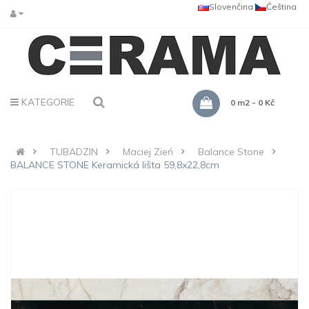
Slovenčina
Čeština
KATEGORIE
0 m2 - 0 Kč
TUBADZIN
Maciej Zień
Balance Stone
BALANCE STONE Keramická lišta 59,8x22,8cm