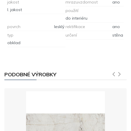
jakost
mrazuvzdornost
ano
I. jakost
použití
do interiéru
povrch
lesklý
rektifikace
ano
typ
určení
stěna
obklad
PODOBNÉ VÝROBKY