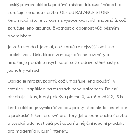
Lesklý povrch obkladu přidává místnosti luxusní nádech a
zaručuje snadnou údržbu. Obklad BALANCE STONE -
Keramická lišta je vyroben z vysoce kvalitních materiálů, což
zaručuje jeho dlouhou životnost a odolnost vůči běžným
podmínkám.
Je zařazen do I. jakosti, což zaručuje nejvyšší kvalitu a
spolehlivost. Rektifikace zaručuje přesné rozměry a
umožňuje použití tenkých spár, což dodává stěně čistý a
jednotný vzhled.
Obklad je mrazuvzdorný, což umožňuje jeho použití i v
exteriéru, například na terasách nebo balkonech. Balení
obsahuje 1 kus, který pokrývá plochu 0,14 m² a váží 2,15 kg.
Tento obklad je vynikající volbou pro ty, kteří hledají estetické
a praktické řešení pro své prostory. Jeho jednoduchá údržba
a vysoká odolnost vůči poškození z něj činí ideální produkt
pro moderní a luxusní interiéry.