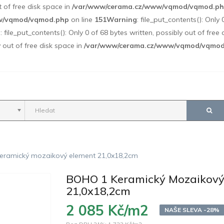
ut of free disk space in
/var/www/cerama.cz/www/vqmod/vqmod.p
w/vqmod/vqmod.php
on line
151
Warning
: file_put_contents(): Only 
g
: file_put_contents(): Only 0 of 68 bytes written, possibly out of free
y out of free disk space in
/var/www/cerama.cz/www/vqmod/vqmo
eramický mozaikový element 21,0x18,2cm
BOHO 1 Keramický Mozaikový
21,0x18,2cm
2 085 Kč/m2
NAŠE SLEVA -28%