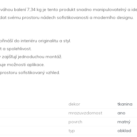
 S váhou balení 7,34 kg je tento produkt snadno manipulovatelný a id
 dodat svému prostoru nádech sofistikovanosti a moderního designu.
ináší do interiéru originalitu a styl.
 a spolehlivost.
y zajišťují jednoduchou montáž.
řuje možnosti aplikace.
prostoru sofistikovaný vzhled.
dekor
tkanina
mrazuvzdornost
ano
povrch
matný
typ
obklad