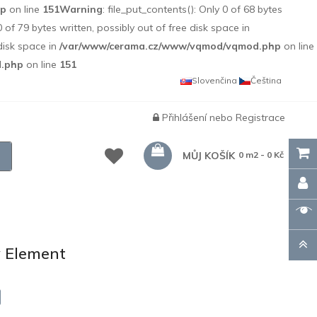
hp
on line
151
Warning
: file_put_contents(): Only 0 of 68 bytes
0 of 79 bytes written, possibly out of free disk space in
 disk space in
/var/www/cerama.cz/www/vqmod/vqmod.php
on line
d.php
on line
151
Slovenčina
Čeština
Přihlášení
nebo
Registrace
MŮJ KOŠÍK
0 m2 - 0 Kč
 Element