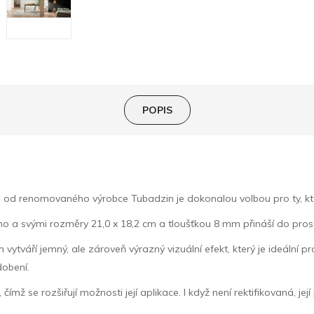
POPIS
 renomovaného výrobce Tubadzin je dokonalou volbou pro ty, kteří h
o a svými rozměry 21,0 x 18,2 cm a tloušťkou 8 mm přináší do prosto
váří jemný, ale zároveň výrazný vizuální efekt, který je ideální pro m
dobení.
čímž se rozšiřují možnosti její aplikace. I když není rektifikovaná, je