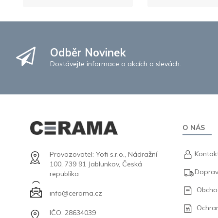
Odběr Novinek
Dostávejte informace o akcích a slevách.
O NÁS
Kontak
Provozovatel: Yofi s.r.o., Nádražní
100, 739 91 Jablunkov, Česká
Doprav
republika
Obcho
info@cerama.cz
Ochra
IČO: 28634039