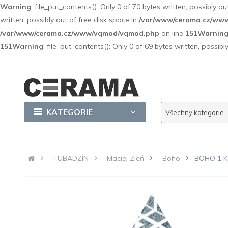
Warning
: file_put_contents(): Only 0 of 70 bytes written, possibly o
written, possibly out of free disk space in
/var/www/cerama.cz/ww
/var/www/cerama.cz/www/vqmod/vqmod.php
on line
151
Warnin
151
Warning
: file_put_contents(): Only 0 of 69 bytes written, possibl
KATEGORIE
Všechny kategorie
TUBADZIN
Maciej Zień
Boho
BOHO 1 K