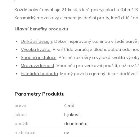
Každé balení obsahuje 21 kusů, které pokryjí plochu 0,4 m².
Keramický mozaikový element je ideální pro ty, kteří chtějí
Hlavní benefity produktu
Unikátní design
: Dekor inspirovaný tkaninou v šedé barvě př
Vysoká kvalita
: První třída zaručuje dlouhodobou odolnost
Snadná instalace
: Přesné rozměry a vysoká kvalita výrob
Mrazuvzdornost
: Vhodné i pro venkovní použití, což rozši
Estetická hodnota
: Matný povrch a jemný dekor dodávají 
Parametry Produktu
barva
šedá
jakost
I. jakost
použití
do interiéru
rektifikace
ne