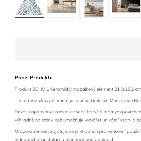
Popis Produktu
Produkt BOHO 1 Keramický mozaikový element 21,0x18,2 cm od
Tento mozaikový element je součástí kolekce Maciej Zień Boh
Dekor inspirovaný tkaninou v šedé barvě s matným povrchem vyt
výhradně na stěny, což umožňuje vytvářet unikátní vzory a z
Mrazuvzdornost zajišťuje, že je vhodná i pro venkovní použití, 
jednoduchou instalaci a dlouhodobou odolnost.