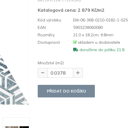
Bez DPH 21%:
1 723 Kč/m2
Katalogová cena:
2 879 Kč/m2
Kód výrobku:
EM-06-368-0210-0182-1-025
EAN
5903238060080
Rozměry
21.0 x 18.2cm, tl:8mm
Dostupnost:
skladem u dodavatele
doručíme do pátku 21.8.
Množství (m2)