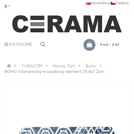
Slovenčina
Čeština
KATEGORIE
0 m2 - 0 Kč
TUBADZIN
Maciej Zień
Boho
BOHO 5 Keramický mozaikový element 25,4x7,2cm