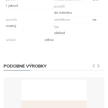
I. jakost
použití
do interiéru
povrch
rektifikace
ne
matný
typ
obklad
určení
stěna
PODOBNÉ VÝROBKY