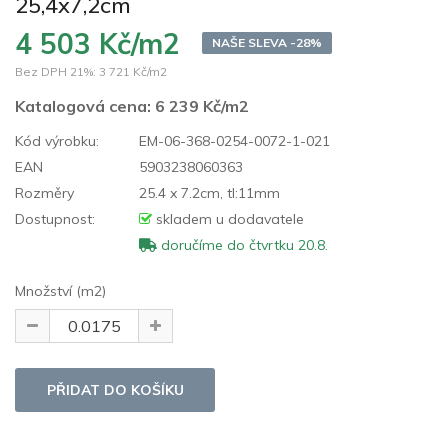
25,4x7,2cm
4 503 Kč/m2
NAŠE SLEVA -28%
Bez DPH 21%:
3 721 Kč/m2
Katalogová cena:
6 239 Kč/m2
Kód výrobku:
EM-06-368-0254-0072-1-021
EAN
5903238060363
Rozměry
25.4 x 7.2cm, tl:11mm
Dostupnost:
skladem u dodavatele
doručíme do čtvrtku 20.8.
Množství (m2)