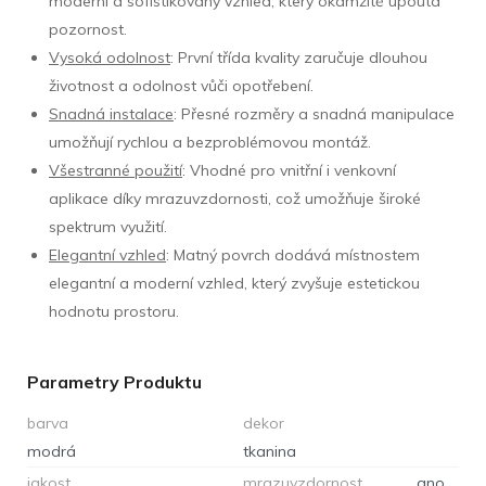
moderní a sofistikovaný vzhled, který okamžitě upoutá
pozornost.
Vysoká odolnost
: První třída kvality zaručuje dlouhou
životnost a odolnost vůči opotřebení.
Snadná instalace
: Přesné rozměry a snadná manipulace
umožňují rychlou a bezproblémovou montáž.
Všestranné použití
: Vhodné pro vnitřní i venkovní
aplikace díky mrazuvzdornosti, což umožňuje široké
spektrum využití.
Elegantní vzhled
: Matný povrch dodává místnostem
elegantní a moderní vzhled, který zvyšuje estetickou
hodnotu prostoru.
Parametry Produktu
barva
dekor
modrá
tkanina
jakost
mrazuvzdornost
ano