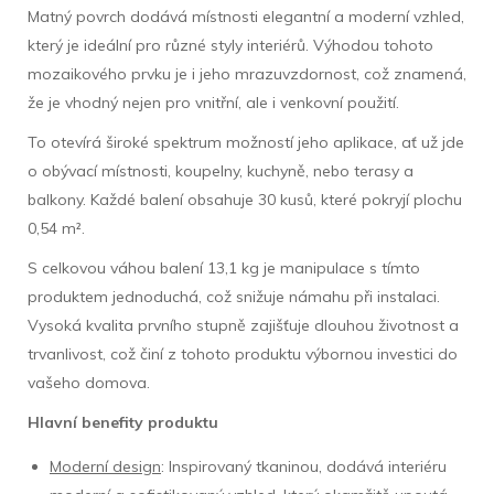
Matný povrch dodává místnosti elegantní a moderní vzhled,
který je ideální pro různé styly interiérů. Výhodou tohoto
mozaikového prvku je i jeho mrazuvzdornost, což znamená,
že je vhodný nejen pro vnitřní, ale i venkovní použití.
To otevírá široké spektrum možností jeho aplikace, ať už jde
o obývací místnosti, koupelny, kuchyně, nebo terasy a
balkony. Každé balení obsahuje 30 kusů, které pokryjí plochu
0,54 m².
S celkovou váhou balení 13,1 kg je manipulace s tímto
produktem jednoduchá, což snižuje námahu při instalaci.
Vysoká kvalita prvního stupně zajišťuje dlouhou životnost a
trvanlivost, což činí z tohoto produktu výbornou investici do
vašeho domova.
Hlavní benefity produktu
Moderní design
: Inspirovaný tkaninou, dodává interiéru