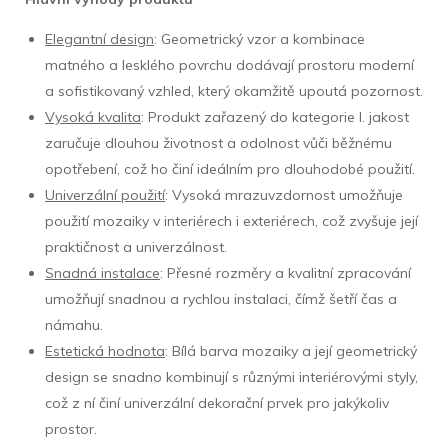
Elegantní design
: Geometrický vzor a kombinace
matného a lesklého povrchu dodávají prostoru moderní
a sofistikovaný vzhled, který okamžitě upoutá pozornost.
Vysoká kvalita
: Produkt zařazený do kategorie I. jakost
zaručuje dlouhou životnost a odolnost vůči běžnému
opotřebení, což ho činí ideálním pro dlouhodobé použití.
Univerzální použití
: Vysoká mrazuvzdornost umožňuje
použití mozaiky v interiérech i exteriérech, což zvyšuje její
praktičnost a univerzálnost.
Snadná instalace
: Přesné rozměry a kvalitní zpracování
umožňují snadnou a rychlou instalaci, čímž šetří čas a
námahu.
Estetická hodnota
: Bílá barva mozaiky a její geometrický
design se snadno kombinují s různými interiérovými styly,
což z ní činí univerzální dekorační prvek pro jakýkoliv
prostor.