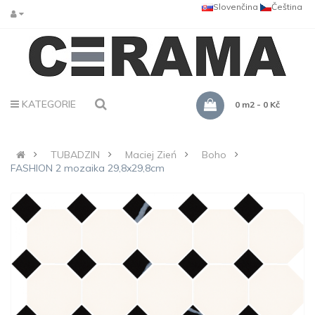
Slovenčina
Čeština
KATEGORIE
0 m2 - 0 Kč
TUBADZIN
Maciej Zień
Boho
FASHION 2 mozaika 29,8x29,8cm