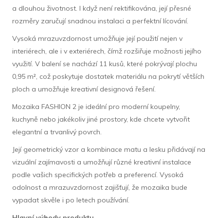
a dlouhou životnost. I když není rektifikována, její přesné
rozměry zaručují snadnou instalaci a perfektní lícování.
Vysoká mrazuvzdornost umožňuje její použití nejen v
interiérech, ale i v exteriérech, čímž rozšiřuje možnosti jejího
využití. V balení se nachází 11 kusů, které pokrývají plochu
0,95 m², což poskytuje dostatek materiálu na pokrytí větších
ploch a umožňuje kreativní designová řešení.
Mozaika FASHION 2 je ideální pro moderní koupelny,
kuchyně nebo jakékoliv jiné prostory, kde chcete vytvořit
elegantní a trvanlivý povrch.
Její geometrický vzor a kombinace matu a lesku přidávají na
vizuální zajímavosti a umožňují různé kreativní instalace
podle vašich specifických potřeb a preferencí. Vysoká
odolnost a mrazuvzdornost zajišťují, že mozaika bude
vypadat skvěle i po letech používání.
Hlavní výhody produktu