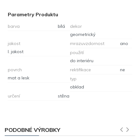
Parametry Produktu
barva
bílá
dekor
geometrický
jakost
mrazuvzdornost
ano
I. jakost
použití
do interiéru
povrch
rektifikace
ne
mat a lesk
typ
obklad
určení
stěna
PODOBNÉ VÝROBKY