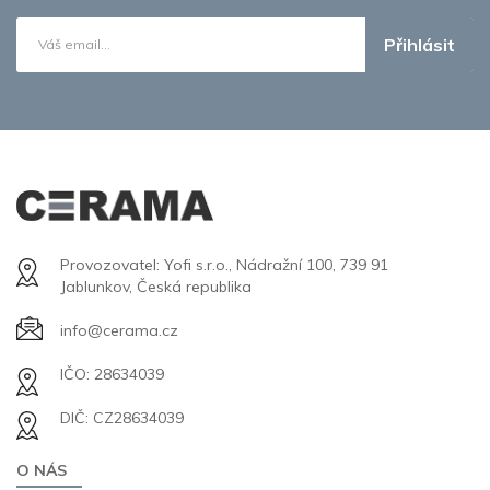
Přihlásit
Provozovatel: Yofi s.r.o., Nádražní 100, 739 91
Jablunkov, Česká republika
info@cerama.cz
IČO: 28634039
DIČ: CZ28634039
O NÁS