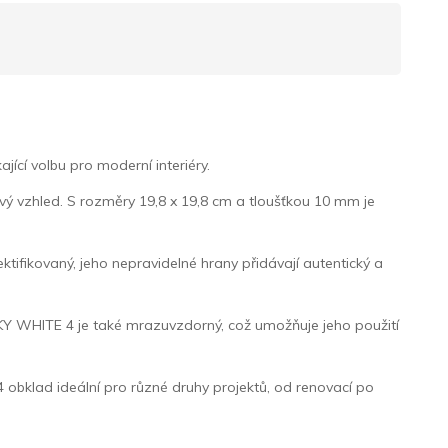
cí volbu pro moderní interiéry.
ý vzhled. S rozměry 19,8 x 19,8 cm a tloušťkou 10 mm je
ktifikovaný, jeho nepravidelné hrany přidávají autentický a
 FUNKY WHITE 4 je také mrazuvzdorný, což umožňuje jeho použití
4 obklad ideální pro různé druhy projektů, od renovací po