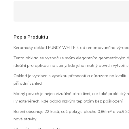
Popis Produktu
Keramický obklad FUNKY WHITE 4 od renomovaného výrobce Tub
Tento obklad se vyznačuje svým elegantním geometrickým de
ideální pro aplikaci na stěny, kde jeho matný povrch vytvoří 
Obklad je vyroben s vysokou přesností a důrazem na kvalitu, 
přírodní vzhled.
Matný povrch je nejen vizuálně atraktivní, ale také praktický
i v exteriérech, kde odolá nízkým teplotám bez poškození.
Balení obsahuje 22 kusů, což pokryje plochu 0,86 m² a váží 2
nové stavby.