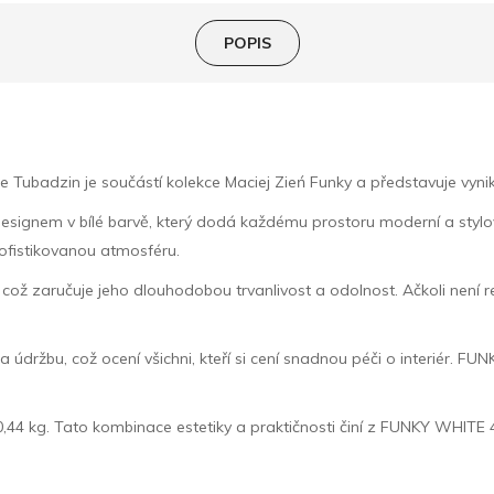
POPIS
adzin je součástí kolekce Maciej Zień Funky a představuje vynikají
signem v bílé barvě, který dodá každému prostoru moderní a stylov
sofistikovanou atmosféru.
což zaručuje jeho dlouhodobou trvanlivost a odolnost. Ačkoli není re
 na údržbu, což ocení všichni, kteří si cení snadnou péči o interiér.
0,44 kg. Tato kombinace estetiky a praktičnosti činí z FUNKY WHITE 