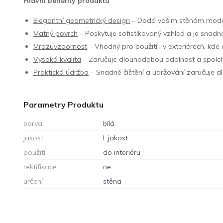
Hlavní benefity produktu
Elegantní geometrický design
– Dodá vašim stěnám modern
Matný povrch
– Poskytuje sofistikovaný vzhled a je snadn
Mrazuvzdornost
– Vhodný pro použití i v exteriérech, kd
Vysoká kvalita
– Zaručuje dlouhodobou odolnost a spolehl
Praktická údržba
– Snadné čištění a udržování zaručuje d
Parametry Produktu
barva
bílá
jakost
I. jakost
použití
do interiéru
rektifikace
ne
určení
stěna