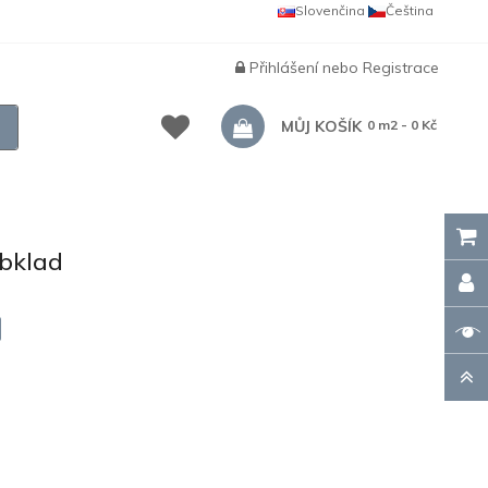
Slovenčina
Čeština
Přihlášení
nebo
Registrace
MŮJ KOŠÍK
0 m2 - 0 Kč
bklad