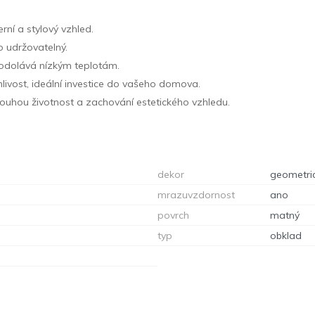
í a stylový vzhled.
o udržovatelný.
e odolává nízkým teplotám.
ivost, ideální investice do vašeho domova.
louhou životnost a zachování estetického vzhledu.
dekor
geometri
mrazuvzdornost
ano
povrch
matný
typ
obklad