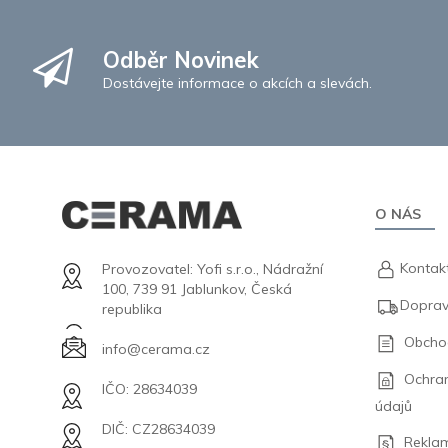
Odběr Novinek
Dostávejte informace o akcích a slevách.
O NÁS
Kontak
Provozovatel: Yofi s.r.o., Nádražní
100, 739 91 Jablunkov, Česká
Doprav
republika
Obcho
info@cerama.cz
Ochra
IČO: 28634039
údajů
DIČ: CZ28634039
Rekla