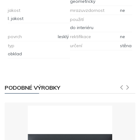
geometrický
jakost
mrazuvzdornost
ne
I. jakost
použití
do interiéru
povrch
lesklý
rektifikace
ne
typ
určení
stěna
obklad
PODOBNÉ VÝROBKY