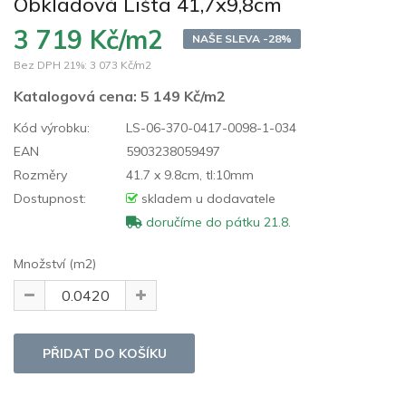
Obkladová Lišta 41,7x9,8cm
3 719 Kč/m2
NAŠE SLEVA -28%
Bez DPH 21%:
3 073 Kč/m2
Katalogová cena:
5 149 Kč/m2
Kód výrobku:
LS-06-370-0417-0098-1-034
EAN
5903238059497
Rozměry
41.7 x 9.8cm, tl:10mm
Dostupnost:
skladem u dodavatele
doručíme do pátku 21.8.
Množství (m2)