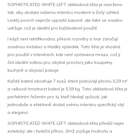
SOPHISTICATED WHITE LEFT obkladová lišta je navržena
tak, aby dodala vašemu interiéru moderní a čistý vzhled.
Lesklý povrch nejenže vypadá luxusně, ale také se snadno
udržuje, což je ideální pro každodenní použití.
I když není rektifikována, přesné rozměry a tvar zaručují
snadnou instalaci a hladký výsledek. Tato lišta je vhodná
pro použití v interiérech, kde není vystavena mrazu, což ji
činí ideální volbou pro obytné prostory jako koupelny,
kuchyně a obývací pokoje.
Každé balení obsahuje 7 kusů, které pokrývají plochu 0,29 m²
a celková hmotnost balení je 5,59 kg. Tato obkladová lišta je
perfektním řešením pro ty, kteří hledají způsob, jak
jednoduše a efektivně dodat svému interiéru specifický styl
a eleganci.
SOPHISTICATED WHITE LEFT obkladová lišta přináší nejen
estetický, ale i funkční přínos, čímž zvyšuje hodnotu a