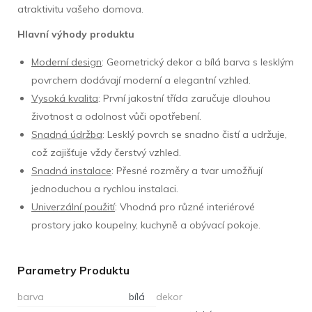
atraktivitu vašeho domova.
Hlavní výhody produktu
Moderní design
: Geometrický dekor a bílá barva s lesklým
povrchem dodávají moderní a elegantní vzhled.
Vysoká kvalita
: První jakostní třída zaručuje dlouhou
životnost a odolnost vůči opotřebení.
Snadná údržba
: Lesklý povrch se snadno čistí a udržuje,
což zajišťuje vždy čerstvý vzhled.
Snadná instalace
: Přesné rozměry a tvar umožňují
jednoduchou a rychlou instalaci.
Univerzální použití
: Vhodná pro různé interiérové
prostory jako koupelny, kuchyně a obývací pokoje.
Parametry Produktu
barva
bílá
dekor