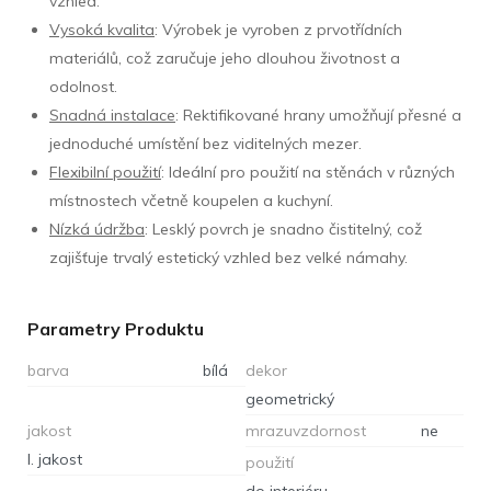
vzhled.
Vysoká kvalita
: Výrobek je vyroben z prvotřídních
materiálů, což zaručuje jeho dlouhou životnost a
odolnost.
Snadná instalace
: Rektifikované hrany umožňují přesné a
jednoduché umístění bez viditelných mezer.
Flexibilní použití
: Ideální pro použití na stěnách v různých
místnostech včetně koupelen a kuchyní.
Nízká údržba
: Lesklý povrch je snadno čistitelný, což
zajišťuje trvalý estetický vzhled bez velké námahy.
Parametry Produktu
barva
bílá
dekor
geometrický
jakost
mrazuvzdornost
ne
I. jakost
použití
do interiéru