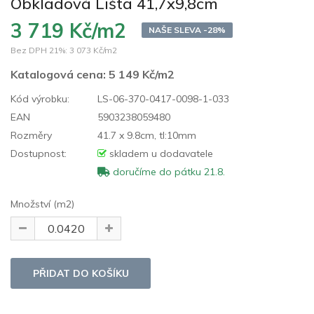
Obkladová Lišta 41,7x9,8cm
3 719 Kč/m2
NAŠE SLEVA -28%
Bez DPH 21%:
3 073 Kč/m2
Katalogová cena:
5 149 Kč/m2
Kód výrobku:
LS-06-370-0417-0098-1-033
EAN
5903238059480
Rozměry
41.7 x 9.8cm, tl:10mm
Dostupnost:
skladem u dodavatele
doručíme do pátku 21.8.
Množství (m2)