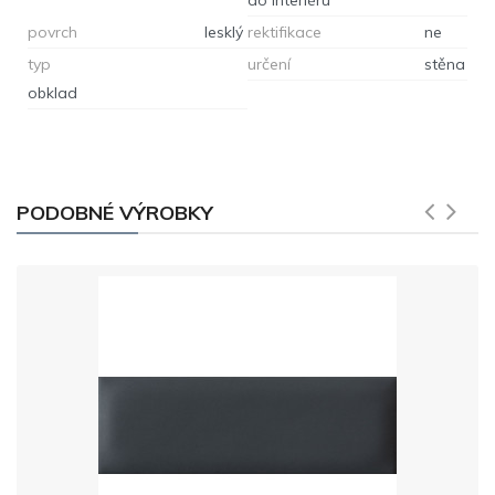
povrch
lesklý
rektifikace
ne
typ
určení
stěna
obklad
PODOBNÉ VÝROBKY