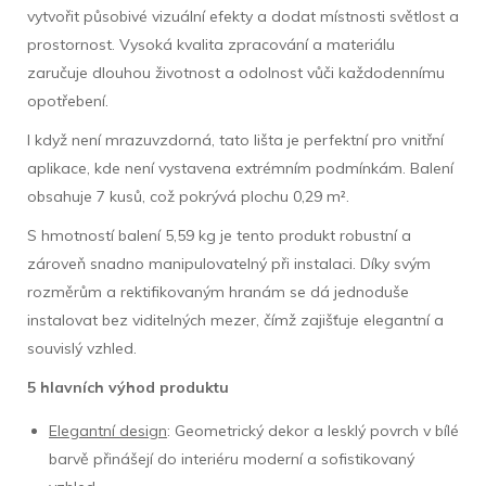
vytvořit působivé vizuální efekty a dodat místnosti světlost a
prostornost. Vysoká kvalita zpracování a materiálu
zaručuje dlouhou životnost a odolnost vůči každodennímu
opotřebení.
I když není mrazuvzdorná, tato lišta je perfektní pro vnitřní
aplikace, kde není vystavena extrémním podmínkám. Balení
obsahuje 7 kusů, což pokrývá plochu 0,29 m².
S hmotností balení 5,59 kg je tento produkt robustní a
zároveň snadno manipulovatelný při instalaci. Díky svým
rozměrům a rektifikovaným hranám se dá jednoduše
instalovat bez viditelných mezer, čímž zajišťuje elegantní a
souvislý vzhled.
5 hlavních výhod produktu
Elegantní design
: Geometrický dekor a lesklý povrch v bílé
barvě přinášejí do interiéru moderní a sofistikovaný