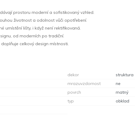
dávají prostoru moderní a sofistikovaný vzhled.
louhou životnost a odolnost vůči opotřebení.
é umístění lišty, i když není rektifikovaná.
designu, od moderních po tradiční.
 doplňuje celkový design místnosti.
dekor
struktura
mrazuvzdornost
ne
povrch
matný
typ
obklad