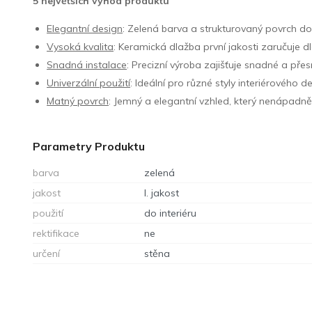
5 největších výhod produktu
Elegantní design
: Zelená barva a strukturovaný povrch do
Vysoká kvalita
: Keramická dlažba první jakosti zaručuje d
Snadná instalace
: Precizní výroba zajišťuje snadné a přesn
Univerzální použití
: Ideální pro různé styly interiérového 
Matný povrch
: Jemný a elegantní vzhled, který nenápadně
Parametry Produktu
barva
zelená
jakost
I. jakost
použití
do interiéru
rektifikace
ne
určení
stěna