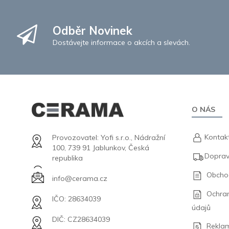
Odběr Novinek
Dostávejte informace o akcích a slevách.
O NÁS
Kontak
Provozovatel: Yofi s.r.o., Nádražní
100, 739 91 Jablunkov, Česká
Doprav
republika
Obcho
info@cerama.cz
Ochra
IČO: 28634039
údajů
DIČ: CZ28634039
Rekla