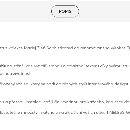
POPIS
ta z kolekce Maciej Zień Sophisticated od renomovaného výrobce Tub
žití na stěně, kde vytváří jemnou a atraktivní texturu díky svému st
louhou životnost.
irozený vzhled, který se hodí do různých stylů interiérového design
adnou a přesnou instalaci, což ji činí vhodnou pro každého, kdo chce d
dostatečné množství materiálu na zkrášlení vašich stěn. TIMELESS GREE