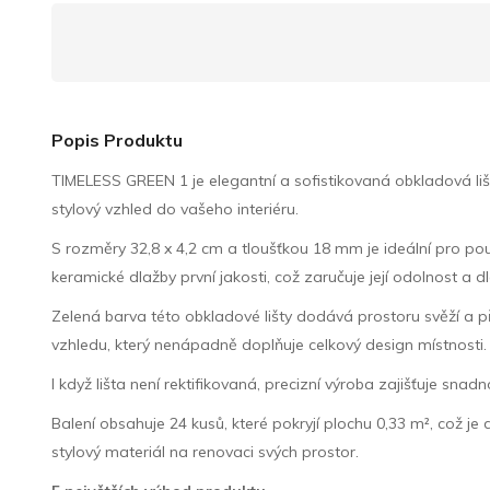
Popis Produktu
TIMELESS GREEN 1 je elegantní a sofistikovaná obkladová liš
stylový vzhled do vašeho interiéru.
S rozměry 32,8 x 4,2 cm a tloušťkou 18 mm je ideální pro pou
keramické dlažby první jakosti, což zaručuje její odolnost a d
Zelená barva této obkladové lišty dodává prostoru svěží a př
vzhledu, který nenápadně doplňuje celkový design místnosti.
I když lišta není rektifikovaná, precizní výroba zajišťuje sn
Balení obsahuje 24 kusů, které pokryjí plochu 0,33 m², což je 
stylový materiál na renovaci svých prostor.