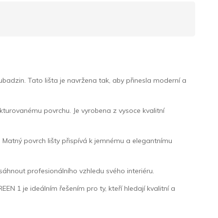
adzin. Tato lišta je navržena tak, aby přinesla moderní a
rukturovanému povrchu. Je vyrobena z vysoce kvalitní
u. Matný povrch lišty přispívá k jemnému a elegantnímu
osáhnout profesionálního vzhledu svého interiéru.
N 1 je ideálním řešením pro ty, kteří hledají kvalitní a