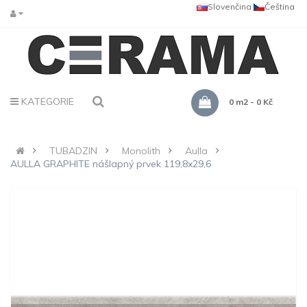
Slovenčina
Čeština
KATEGORIE
0 m2 - 0 Kč
TUBADZIN
Monolith
Aulla
AULLA GRAPHITE nášlapný prvek 119,8x29,6