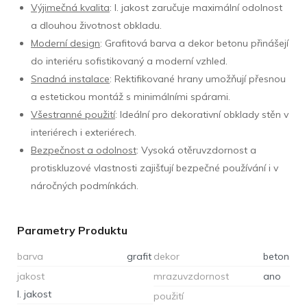
Výjimečná kvalita
: I. jakost zaručuje maximální odolnost
a dlouhou životnost obkladu.
Moderní design
: Grafitová barva a dekor betonu přinášejí
do interiéru sofistikovaný a moderní vzhled.
Snadná instalace
: Rektifikované hrany umožňují přesnou
a estetickou montáž s minimálními spárami.
Všestranné použití
: Ideální pro dekorativní obklady stěn v
interiérech i exteriérech.
Bezpečnost a odolnost
: Vysoká otěruvzdornost a
protiskluzové vlastnosti zajišťují bezpečné používání i v
náročných podmínkách.
Parametry Produktu
barva
grafit
dekor
beton
jakost
mrazuvzdornost
ano
I. jakost
použití