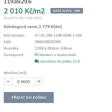
119,8x29,6
2 010 Kč/m2
NAŠE SLEVA -28%
Bez DPH 21%:
1 661 Kč/m2
Katalogová cena:
2 779 Kč/m2
Kód výrobku:
ST-01-180-1198-0296-1-054
EAN
5900199203365
Rozměry
119.8 x 29.6cm, tl:8mm
Dostupnost:
skladem u dodavatele
doručíme do pátku 21.8.
Množství (m2)