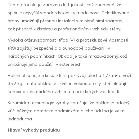
Tento produkt je zařazen do I. jakosti, což znamená, že
splňuje nejvyšší standardy kvality a odolnosti. Rektifikované
hrany umožňují přesnou instalaci s minimálními spárami,
což přispívá k čistému a profesionálnímu vzhledu stěny.
Vysoká otěruvzdornost (třída IV) a protiskluzové vlastnosti
(R9) zajišťují bezpečné a dlouhodobé používání i v
náročných podmínkách. Obklad je také mrazuvzdorný, což
umožňuje jeho použití i v exteriérech.
Balení obsahuje 5 kusů, které pokrývají plochu 1,77 m² a váží
35,2 kg. Tento obklad je skvělou volbou pro ty, kteří hledají
kombinaci estetického vzhledu a praktických vlastností.
Keramická technologie výroby zaručuje, že obklad je odolný
vůči běžným domácím podmínkám a jeho údržba je velmi
jednoduchá.
Hlavní výhody produktu