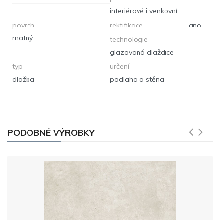
interiérové i venkovní
povrch
rektifikace
ano
matný
technologie
glazovaná dlaždice
typ
určení
dlažba
podlaha a stěna
PODOBNÉ VÝROBKY