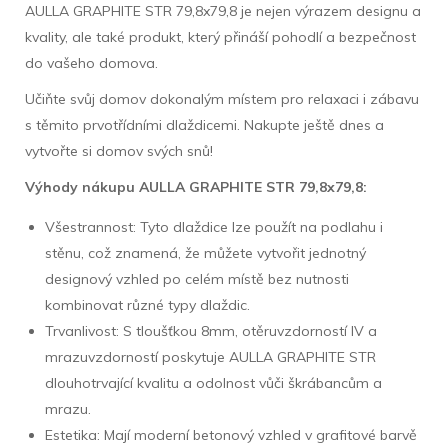
AULLA GRAPHITE STR 79,8x79,8 je nejen výrazem designu a
kvality, ale také produkt, který přináší pohodlí a bezpečnost
do vašeho domova.
Učiňte svůj domov dokonalým místem pro relaxaci i zábavu
s těmito prvotřídními dlaždicemi. Nakupte ještě dnes a
vytvořte si domov svých snů!
Výhody nákupu AULLA GRAPHITE STR 79,8x79,8:
Všestrannost: Tyto dlaždice lze použít na podlahu i
stěnu, což znamená, že můžete vytvořit jednotný
designový vzhled po celém místě bez nutnosti
kombinovat různé typy dlaždic.
Trvanlivost: S tloušťkou 8mm, otěruvzdorností IV a
mrazuvzdorností poskytuje AULLA GRAPHITE STR
dlouhotrvající kvalitu a odolnost vůči škrábancům a
mrazu.
Estetika: Mají moderní betonový vzhled v grafitové barvě