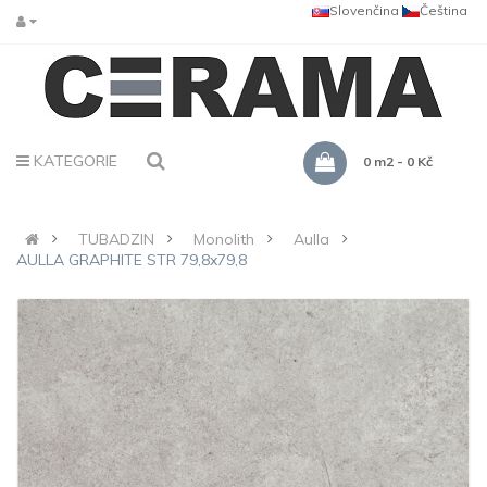
Slovenčina
Čeština
KATEGORIE
0 m2 - 0 Kč
TUBADZIN
Monolith
Aulla
AULLA GRAPHITE STR 79,8x79,8