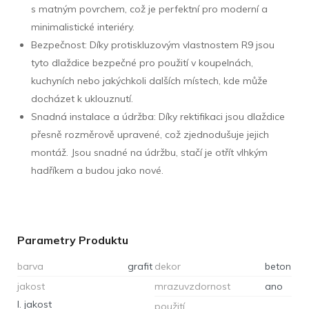
s matným povrchem, což je perfektní pro moderní a
minimalistické interiéry.
Bezpečnost: Díky protiskluzovým vlastnostem R9 jsou
tyto dlaždice bezpečné pro použití v koupelnách,
kuchyních nebo jakýchkoli dalších místech, kde může
docházet k uklouznutí.
Snadná instalace a údržba: Díky rektifikaci jsou dlaždice
přesně rozměrově upravené, což zjednodušuje jejich
montáž. Jsou snadné na údržbu, stačí je otřít vlhkým
hadříkem a budou jako nové.
Parametry Produktu
barva
grafit
dekor
beton
jakost
mrazuvzdornost
ano
I. jakost
použití