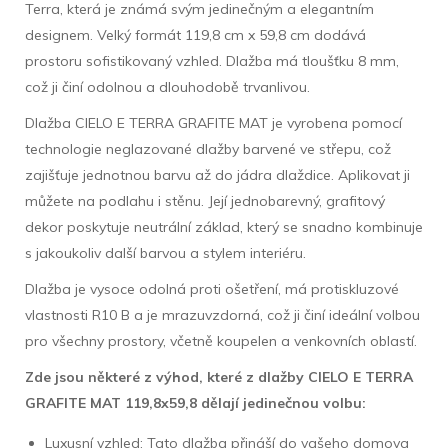
Terra, která je známá svým jedinečným a elegantním
designem. Velký formát 119,8 cm x 59,8 cm dodává
prostoru sofistikovaný vzhled. Dlažba má tloušťku 8 mm,
což ji činí odolnou a dlouhodobě trvanlivou.
Dlažba CIELO E TERRA GRAFITE MAT je vyrobena pomocí
technologie neglazované dlažby barvené ve střepu, což
zajišťuje jednotnou barvu až do jádra dlaždice. Aplikovat ji
můžete na podlahu i stěnu. Její jednobarevný, grafitový
dekor poskytuje neutrální základ, který se snadno kombinuje
s jakoukoliv další barvou a stylem interiéru.
Dlažba je vysoce odolná proti ošetření, má protiskluzové
vlastnosti R10 B a je mrazuvzdorná, což ji činí ideální volbou
pro všechny prostory, včetně koupelen a venkovních oblastí.
Zde jsou některé z výhod, které z dlažby CIELO E TERRA
GRAFITE MAT 119,8x59,8 dělají jedinečnou volbu:
Luxusní vzhled: Tato dlažba přináší do vašeho domova