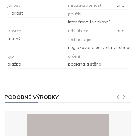
jakost
mrazuvzdornost
ano
I. jakost
použití
interiérové i venkovní
povrch
rektifikace
ano
matný
technologie
neglazovaná barvená ve střepu
typ
určení
dlažba
podlaha a stěna
PODOBNÉ VÝROBKY