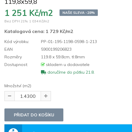
119,8x59,8
1 251 Kč/m2
NAŠE SLEVA -28%
Bez DPH 21%:
1 034 Kč/m2
Katalogová cena:
1 729 Kč/m2
Kód výrobku:
PP-01-195-1198-0598-1-213
EAN
5900199206823
Rozměry
119.8 x 59.8cm, tl:8mm
Dostupnost:
skladem u dodavatele
doručíme do pátku 21.8.
Množství (m2)