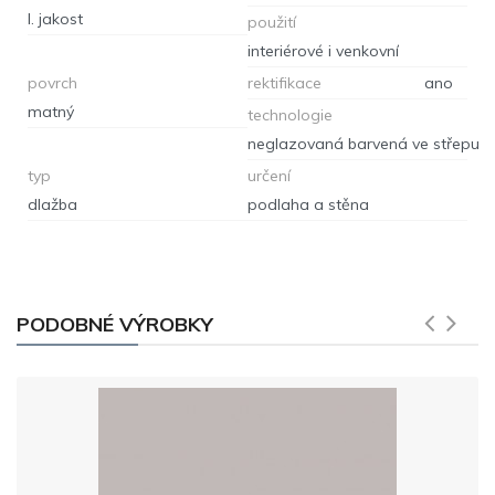
I. jakost
použití
interiérové i venkovní
povrch
rektifikace
ano
matný
technologie
neglazovaná barvená ve střepu
typ
určení
dlažba
podlaha a stěna
PODOBNÉ VÝROBKY