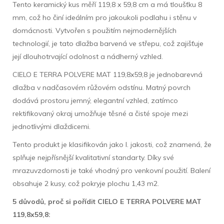
Tento keramický kus měří 119,8 x 59,8 cm a má tloušťku 8
mm, což ho činí ideálním pro jakoukoli podlahu i stěnu v
domácnosti. Vytvořen s použitím nejmodernějších
technologií, je tato dlažba barvená ve střepu, což zajišťuje
její dlouhotrvající odolnost a nádherný vzhled.
CIELO E TERRA POLVERE MAT 119,8x59,8 je jednobarevná
dlažba v nadčasovém růžovém odstínu. Matný povrch
dodává prostoru jemný, elegantní vzhled, zatímco
rektifikovaný okraj umožňuje těsné a čisté spoje mezi
jednotlivými dlaždicemi.
Tento produkt je klasifikován jako I. jakosti, což znamená, že
splňuje nejpřísnější kvalitativní standarty. Díky své
mrazuvzdornosti je také vhodný pro venkovní použití. Balení
obsahuje 2 kusy, což pokryje plochu 1,43 m2.
5 důvodů, proč si pořídit CIELO E TERRA POLVERE MAT
119,8x59,8: