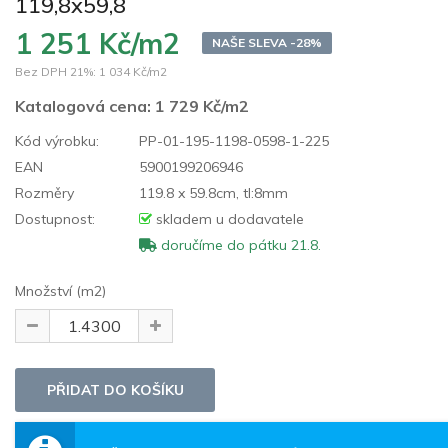
119,8x59,8
1 251 Kč/m2
NAŠE SLEVA -28%
Bez DPH 21%:
1 034 Kč/m2
Katalogová cena:
1 729 Kč/m2
Kód výrobku:
PP-01-195-1198-0598-1-225
EAN
5900199206946
Rozměry
119.8 x 59.8cm, tl:8mm
Dostupnost:
skladem u dodavatele
doručíme do pátku 21.8.
Množství (m2)