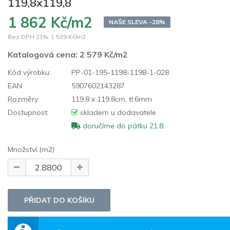
119,8x119,8
1 862 Kč/m2
NAŠE SLEVA -28%
Bez DPH 21%:
1 539 Kč/m2
Katalogová cena:
2 579 Kč/m2
Kód výrobku:
PP-01-195-1198-1198-1-028
EAN
5907602143287
Rozměry
119.8 x 119.8cm, tl:6mm
Dostupnost:
skladem u dodavatele
doručíme do pátku 21.8.
Množství (m2)