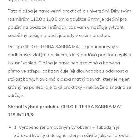
Tato dlažba je navíc velmi praktická a univerzální. Díky svým
rozměrům 119,8 x 119,8 cm a tloušťce 6 mm je ideální pro
použití na podlaze i stěnách, což vám umožňuje vytvořit
souběžný design a pocit jednoty v celém prostoru.
Design CIELO E TERRA SABBIA MAT je jednobarevný s
nádherným zlatým odstínem, který dodává prostoru teplý a
luxusní vzhled. Dlažba je navíc neglazovaná a barvená
přímo ve střepu, což zaručuje její dlouhodobou odolnost a
stálost barvy. Navíc má dlažba matný povrch, který je nejen
krásný na pohled, ale také praktický - neklouže a snadno se
udržuje.
Shrnutí výhod produktu CIELO E TERRA SABBIA MAT
119,8x119,8:
1. Vyrobeno renomovaným výrobcem – Tubadzin je
zárukou kvality a designu, kterým oživíte jakýkoli prostor.