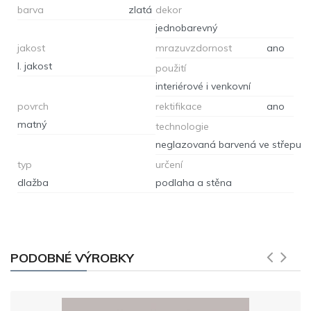
barva
zlatá
dekor
jednobarevný
jakost
mrazuvzdornost
ano
I. jakost
použití
interiérové i venkovní
povrch
rektifikace
ano
matný
technologie
neglazovaná barvená ve střepu
typ
určení
dlažba
podlaha a stěna
PODOBNÉ VÝROBKY