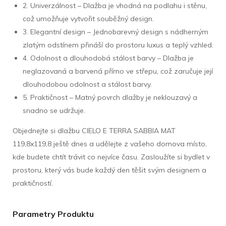
2. Univerzálnost – Dlažba je vhodná na podlahu i stěnu,
což umožňuje vytvořit souběžný design.
3. Elegantní design – Jednobarevný design s nádherným
zlatým odstínem přináší do prostoru luxus a teplý vzhled.
4. Odolnost a dlouhodobá stálost barvy – Dlažba je
neglazovaná a barvená přímo ve střepu, což zaručuje její
dlouhodobou odolnost a stálost barvy.
5. Praktičnost – Matný povrch dlažby je neklouzavý a
snadno se udržuje.
Objednejte si dlažbu CIELO E TERRA SABBIA MAT
119,8x119,8 ještě dnes a udělejte z vašeho domova místo,
kde budete chtít trávit co nejvíce času. Zasloužíte si bydlet v
prostoru, který vás bude každý den těšit svým designem a
praktičností.
Parametry Produktu