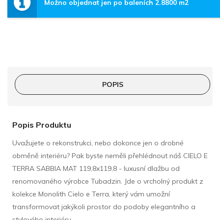
Možno objednat jen po baleních 2.8800 m2
POPIS
Popis Produktu
Uvažujete o rekonstrukci, nebo dokonce jen o drobné
obměně interiéru? Pak byste neměli přehlédnout náš CIELO E
TERRA SABBIA MAT 119,8x119,8 - luxusní dlažbu od
renomovaného výrobce Tubadzin. Jde o vrcholný produkt z
kolekce Monolith Cielo e Terra, který vám umožní
transformovat jakýkoli prostor do podoby elegantního a
stylového interiéru.