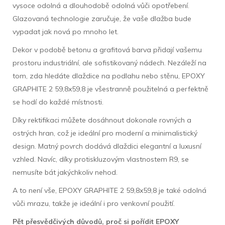
vysoce odolná a dlouhodobě odolná vůči opotřebení.
Glazovaná technologie zaručuje, že vaše dlažba bude
vypadat jak nová po mnoho let.
Dekor v podobě betonu a grafitová barva přidají vašemu
prostoru industriální, ale sofistikovaný nádech. Nezáleží na
tom, zda hledáte dlaždice na podlahu nebo stěnu, EPOXY
GRAPHITE 2 59,8x59,8 je všestranně použitelná a perfektně
se hodí do každé místnosti.
Díky rektifikaci můžete dosáhnout dokonale rovných a
ostrých hran, což je ideální pro moderní a minimalistický
design. Matný povrch dodává dlaždici elegantní a luxusní
vzhled. Navíc, díky protiskluzovým vlastnostem R9, se
nemusíte bát jakýchkoliv nehod.
A to není vše, EPOXY GRAPHITE 2 59,8x59,8 je také odolná
vůči mrazu, takže je ideální i pro venkovní použití.
Pět přesvědčivých důvodů, proč si pořídit EPOXY