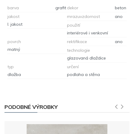
barva
grafit
dekor
beton
jakost
mrazuvzdornost
ano
I. jakost
použití
interiérové i venkovní
povrch
rektifikace
ano
matný
technologie
glazovaná dlaždice
typ
určení
dlažba
podlaha a stěna
PODOBNÉ VÝROBKY