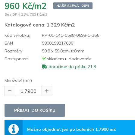
960 Kč/m2
NAŠE SLEVA -28%
Bez DPH 21%:
793 Kč/m2
Katalogová cena:
1 329 Kč/m2
Kód výrobku:
PP-01-141-0598-0598-1-365
EAN
5900199217638
Rozměry
59.8 x 59.8cm, tl:8mm
Dostupnost:
skladem u dodavatele
doručíme do pátku 21.8.
Množství (m2)
Možno objednat jen po baleních 1.7900 m2