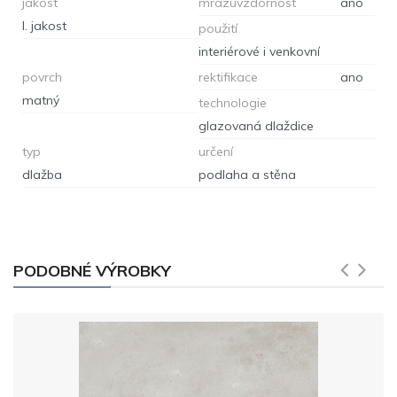
jakost
mrazuvzdornost
ano
I. jakost
použití
interiérové i venkovní
povrch
rektifikace
ano
matný
technologie
glazovaná dlaždice
typ
určení
dlažba
podlaha a stěna
PODOBNÉ VÝROBKY