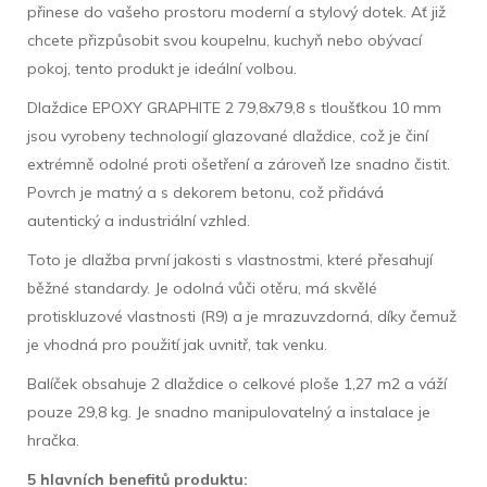
přinese do vašeho prostoru moderní a stylový dotek. Ať již
chcete přizpůsobit svou koupelnu, kuchyň nebo obývací
pokoj, tento produkt je ideální volbou.
Dlaždice EPOXY GRAPHITE 2 79,8x79,8 s tloušťkou 10 mm
jsou vyrobeny technologií glazované dlaždice, což je činí
extrémně odolné proti ošetření a zároveň lze snadno čistit.
Povrch je matný a s dekorem betonu, což přidává
autentický a industriální vzhled.
Toto je dlažba první jakosti s vlastnostmi, které přesahují
běžné standardy. Je odolná vůči otěru, má skvělé
protiskluzové vlastnosti (R9) a je mrazuvzdorná, díky čemuž
je vhodná pro použití jak uvnitř, tak venku.
Balíček obsahuje 2 dlaždice o celkové ploše 1,27 m2 a váží
pouze 29,8 kg. Je snadno manipulovatelný a instalace je
hračka.
5 hlavních benefitů produktu: