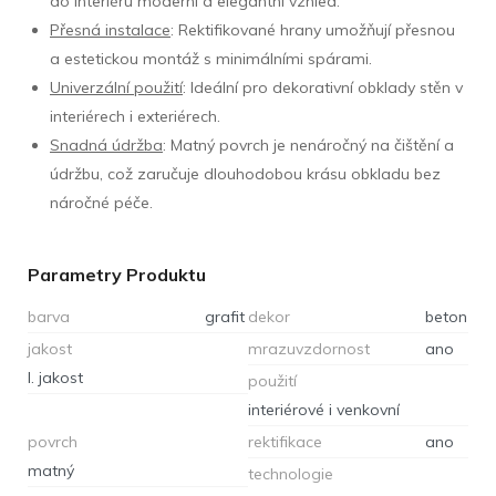
do interiéru moderní a elegantní vzhled.
Přesná instalace
: Rektifikované hrany umožňují přesnou
a estetickou montáž s minimálními spárami.
Univerzální použití
: Ideální pro dekorativní obklady stěn v
interiérech i exteriérech.
Snadná údržba
: Matný povrch je nenáročný na čištění a
údržbu, což zaručuje dlouhodobou krásu obkladu bez
náročné péče.
Parametry Produktu
barva
grafit
dekor
beton
jakost
mrazuvzdornost
ano
I. jakost
použití
interiérové i venkovní
povrch
rektifikace
ano
matný
technologie