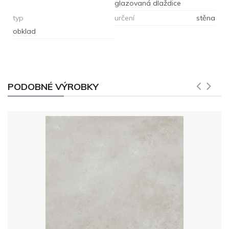
glazovaná dlaždice
typ
určení
stěna
obklad
PODOBNÉ VÝROBKY