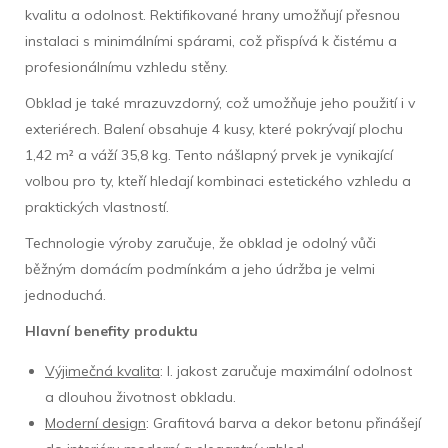
kvalitu a odolnost. Rektifikované hrany umožňují přesnou
instalaci s minimálními spárami, což přispívá k čistému a
profesionálnímu vzhledu stěny.
Obklad je také mrazuvzdorný, což umožňuje jeho použití i v
exteriérech. Balení obsahuje 4 kusy, které pokrývají plochu
1,42 m² a váží 35,8 kg. Tento nášlapný prvek je vynikající
volbou pro ty, kteří hledají kombinaci estetického vzhledu a
praktických vlastností.
Technologie výroby zaručuje, že obklad je odolný vůči
běžným domácím podmínkám a jeho údržba je velmi
jednoduchá.
Hlavní benefity produktu
Výjimečná kvalita
: I. jakost zaručuje maximální odolnost
a dlouhou životnost obkladu.
Moderní design
: Grafitová barva a dekor betonu přinášejí