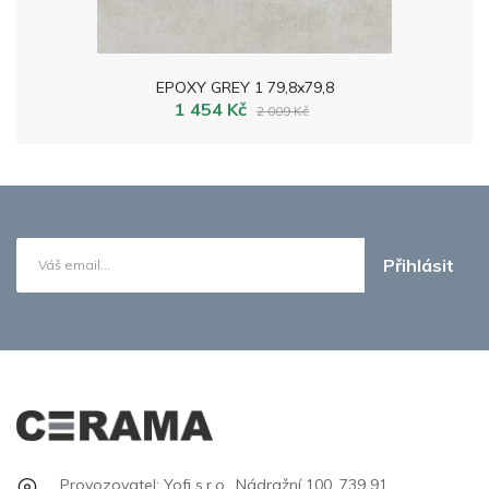
EPOXY GREY 1 79,8x79,8
1 454 Kč
2 009 Kč
Přihlásit
Provozovatel: Yofi s.r.o., Nádražní 100, 739 91