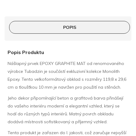
POPIS
Popis Produktu
Nášlapný prvek EPOXY GRAPHITE MAT od renomovaného
výrobce Tubadzin je součástí exkluzivní kolekce Monolith
Epoxy. Tento velkoformátový obklad s rozměry 119,8 x 29,6
cm a tloušťkou 10 mm je navržen pro použití na stěnách.
Jeho dekor připomínající beton a grafitová barva přinášejí
do vašeho interiéru moderní a elegantní vzhled, který se
hodí do různých typů interiérů. Matný povrch obkladu
dodává místnosti sofistikovaný a příjemný vzhled.
Tento produkt je zařazen do I. jakosti, což zaručuje nejvyšší