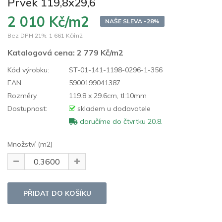
Prvek 119,8x29,6
2 010 Kč/m2
NAŠE SLEVA -28%
Bez DPH 21%:
1 661 Kč/m2
Katalogová cena:
2 779 Kč/m2
Kód výrobku:
ST-01-141-1198-0296-1-356
EAN
5900199041387
Rozměry
119.8 x 29.6cm, tl:10mm
Dostupnost:
skladem u dodavatele
doručíme do čtvrtku 20.8.
Množství (m2)