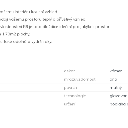
ašemu interiéru luxusní vzhled.
jí vašemu prostoru teplý a přívětivý vzhled.
astnostmi R9 je tato dlaždice ideální pro jakýkoli prostor.
e 1.79m2 plochy.
le také odolná a vydrží roky.
dekor
kámen
mrazuvzdornost
ano
povrch
matný
technologie
glazovan
určení
podlaha 