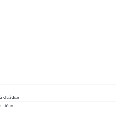
á dlaždice
a stěna