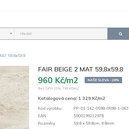
MAT 59,8x59,8
FAIR BEIGE 2 MAT 59,8x59,8
960 Kč/m2
NAŠE SLEVA -28%
Bez DPH 21%:
793 Kč/m2
Katalogová cena:
1 329 Kč/m2
Kód výrobku:
PP-01-142-0598-0598-1-063
EAN
5900199212978
Rozměry
59.8 x 59.8cm, tl:8mm