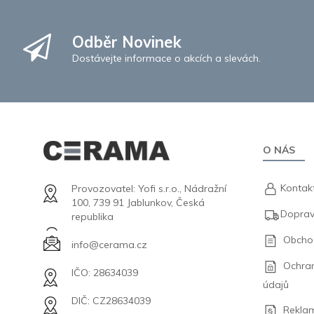
Odběr Novinek
Dostávejte informace o akcích a slevách.
O NÁS
Kontak
Provozovatel: Yofi s.r.o., Nádražní
100, 739 91 Jablunkov, Česká
Doprav
republika
Obcho
info@cerama.cz
Ochra
IČO: 28634039
údajů
DIČ: CZ28634039
Rekla