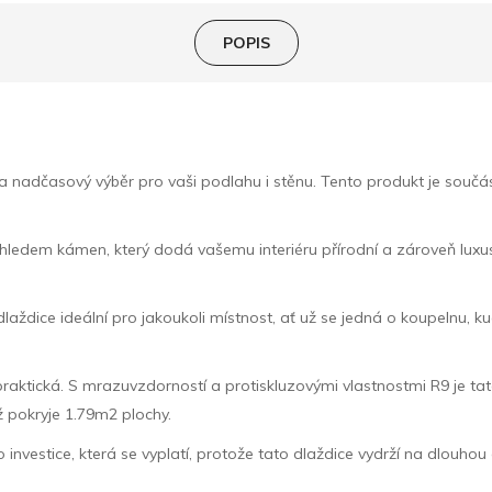
POPIS
adčasový výběr pro vaši podlahu i stěnu. Tento produkt je součástí
vzhledem kámen, který dodá vašemu interiéru přírodní a zároveň lu
.
aždice ideální pro jakoukoli místnost, ať už se jedná o koupelnu, ku
praktická. S mrazuvzdorností a protiskluzovými vlastnostmi R9 je tato
 pokryje 1.79m2 plochy.
to investice, která se vyplatí, protože tato dlaždice vydrží na dlouhou