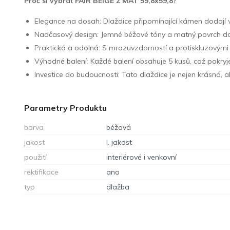
Proč si vybrat FAIR BEIGE 2 MAT 59,8x59,8?
Elegance na dosah: Dlaždice připomínající kámen dodají v
Nadčasový design: Jemné béžové tóny a matný povrch doda
Praktická a odolná: S mrazuvzdorností a protiskluzovými vl
Výhodné balení: Každé balení obsahuje 5 kusů, což pokryj
Investice do budoucnosti: Tato dlaždice je nejen krásná, a
Parametry Produktu
barva
béžová
jakost
I. jakost
použití
interiérové i venkovní
rektifikace
ano
typ
dlažba