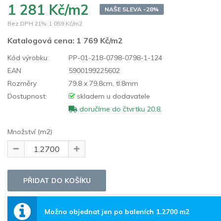
1 281 Kč/m2
NAŠE SLEVA -28%
Bez DPH 21%:
1 059 Kč/m2
Katalogová cena:
1 769 Kč/m2
Kód výrobku:
PP-01-218-0798-0798-1-124
EAN
5900199225602
Rozměry
79.8 x 79.8cm, tl:8mm
Dostupnost:
skladem u dodavatele
doručíme do čtvrtku 20.8.
Množství (m2)
Možno objednat jen po baleních 1.2700 m2