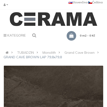
Slovenčina
Čeština
KATEGORIE
0 m2 - 0 Kč
TUBADZIN
Monolith
Grand Cave Brown
GRAND CAVE BROWN LAP 79,8x79,8