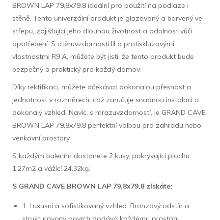
BROWN LAP 79,8x79,8 ideální pro použití na podlaze i
stěně. Tento univerzální produkt je glazovaný a barvený ve
střepu, zajišťující jeho dlouhou životnost a odolnost vůči
opotřebení. S otěruvzdorností III a protiskluzovými
vlastnostmi R9 A, můžete být jisti, že tento produkt bude
bezpečný a praktický pro každý domov.
Díky rektifikaci, můžete očekávat dokonalou přesnost a
jednotnost v rozměrech, což zaručuje snadnou instalaci a
dokonalý vzhled. Navíc, s mrazuvzdorností, je GRAND CAVE
BROWN LAP 79,8x79,8 perfektní volbou pro zahradu nebo
venkovní prostory.
S každým balením dostanete 2 kusy, pokrývající plochu
1.27m2 a vážící 24.32kg.
S GRAND CAVE BROWN LAP 79,8x79,8 získáte:
1. Luxusní a sofistikovaný vzhled: Bronzový odstín a
strukturovaný povrch dodává každému prostoru