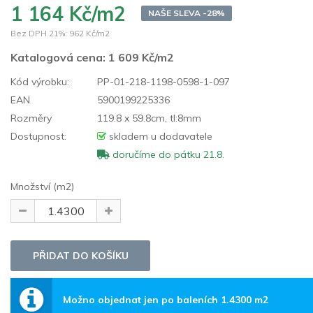
1 164 Kč/m2
NAŠE SLEVA -28%
Bez DPH 21%:
962 Kč/m2
Katalogová cena:
1 609 Kč/m2
Kód výrobku:
PP-01-218-1198-0598-1-097
EAN
5900199225336
Rozměry
119.8 x 59.8cm, tl:8mm
Dostupnost:
skladem u dodavatele
doručíme do pátku 21.8.
Množství (m2)
Možno objednat jen po baleních 1.4300 m2