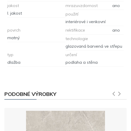
jakost
mrazuvzdornost
ano
I. jakost
použití
interiérové i venkovní
povrch
rektifikace
ano
matný
technologie
glazovaná barvená ve střepu
typ
určení
dlažba
podlaha a stěna
PODOBNÉ VÝROBKY