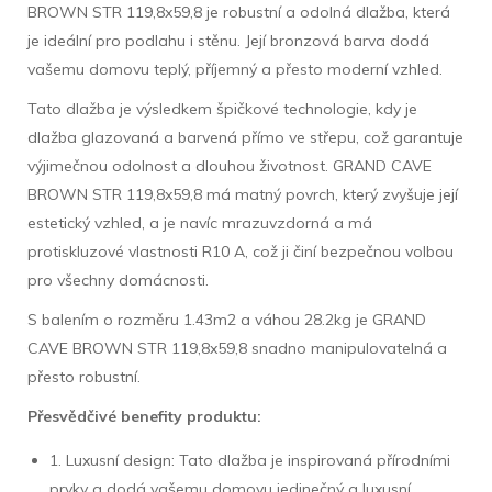
BROWN STR 119,8x59,8 je robustní a odolná dlažba, která
je ideální pro podlahu i stěnu. Její bronzová barva dodá
vašemu domovu teplý, příjemný a přesto moderní vzhled.
Tato dlažba je výsledkem špičkové technologie, kdy je
dlažba glazovaná a barvená přímo ve střepu, což garantuje
výjimečnou odolnost a dlouhou životnost. GRAND CAVE
BROWN STR 119,8x59,8 má matný povrch, který zvyšuje její
estetický vzhled, a je navíc mrazuvzdorná a má
protiskluzové vlastnosti R10 A, což ji činí bezpečnou volbou
pro všechny domácnosti.
S balením o rozměru 1.43m2 a váhou 28.2kg je GRAND
CAVE BROWN STR 119,8x59,8 snadno manipulovatelná a
přesto robustní.
Přesvědčivé benefity produktu:
1. Luxusní design: Tato dlažba je inspirovaná přírodními
prvky a dodá vašemu domovu jedinečný a luxusní