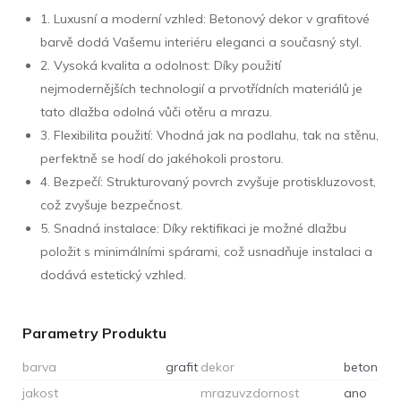
1. Luxusní a moderní vzhled: Betonový dekor v grafitové
barvě dodá Vašemu interiéru eleganci a současný styl.
2. Vysoká kvalita a odolnost: Díky použití
nejmodernějších technologií a prvotřídních materiálů je
tato dlažba odolná vůči otěru a mrazu.
3. Flexibilita použití: Vhodná jak na podlahu, tak na stěnu,
perfektně se hodí do jakéhokoli prostoru.
4. Bezpečí: Strukturovaný povrch zvyšuje protiskluzovost,
což zvyšuje bezpečnost.
5. Snadná instalace: Díky rektifikaci je možné dlažbu
položit s minimálními spárami, což usnadňuje instalaci a
dodává estetický vzhled.
Parametry Produktu
barva
grafit
dekor
beton
jakost
mrazuvzdornost
ano