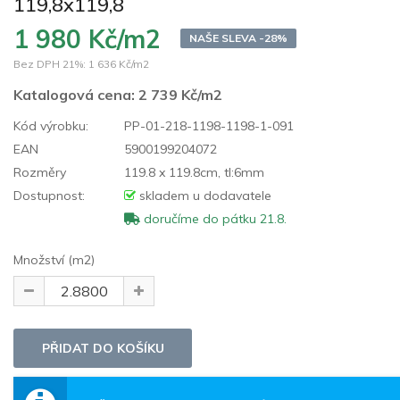
119,8x119,8
1 980 Kč/m2
NAŠE SLEVA -28%
Bez DPH 21%:
1 636 Kč/m2
Katalogová cena:
2 739 Kč/m2
Kód výrobku:
PP-01-218-1198-1198-1-091
EAN
5900199204072
Rozměry
119.8 x 119.8cm, tl:6mm
Dostupnost:
skladem u dodavatele
doručíme do pátku 21.8.
Množství (m2)