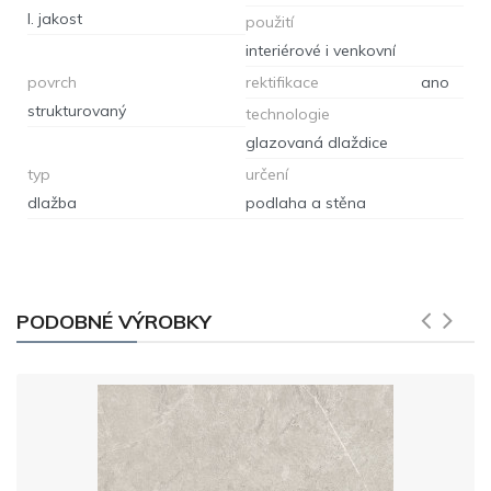
I. jakost
použití
interiérové i venkovní
povrch
rektifikace
ano
strukturovaný
technologie
glazovaná dlaždice
typ
určení
dlažba
podlaha a stěna
PODOBNÉ VÝROBKY