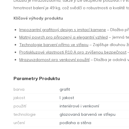
Dlažba je mrazuvzdorná, takže ji lze bezpečně používat i v 
hmotnost balení je 49 kg, což svědčí o robustnosti a kvalitě 
Klíčové výhody produktu
Impozantní grafitový design s imitací kamene
– Dlažba při
Matný povrch pro přirozený a elegantní vzhled
– Jemná te
Technologie barvení přímo ve střepu
– Zajišťuje dlouhou ž
Protiskluzové vlastnosti R10 A pro zvýšenou bezpečnost
–
Mrazuvzdornost pro venkovní použití
– Dlažba je odolná v
Parametry Produktu
barva
grafit
jakost
I. jakost
použití
interiérové i venkovní
technologie
glazovaná barvená ve střepu
určení
podlaha a stěna