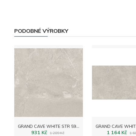
PODOBNÉ VÝROBKY
G
RAND CAVE WHITE STR 59,8x59,8
931 Kč
1 164 Kč
1 289 Kč
1 6