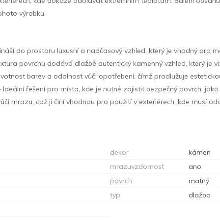
exteriérech, kde dokáže odolávat extrémním teplotám. Balení obsahuj
tohoto výrobku.
náší do prostoru luxusní a nadčasový vzhled, který je vhodný pro mod
xtura povrchu dodává dlažbě autentický kamenný vzhled, který je viz
ivotnost barev a odolnost vůči opotřebení, čímž prodlužuje estetick
 Ideální řešení pro místa, kde je nutné zajistit bezpečný povrch, jako
ůči mrazu, což ji činí vhodnou pro použití v exteriérech, kde musí
dekor
kámen
mrazuvzdornost
ano
povrch
matný
typ
dlažba