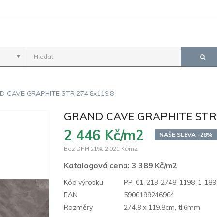
D CAVE GRAPHITE STR 274,8x119,8
GRAND CAVE GRAPHITE STR 
2 446 Kč/m2
NAŠE SLEVA -28%
Bez DPH 21%:
2 021 Kč/m2
Katalogová cena:
3 389 Kč/m2
Kód výrobku:
PP-01-218-2748-1198-1-189
EAN
5900199246904
Rozměry
274.8 x 119.8cm, tl:6mm