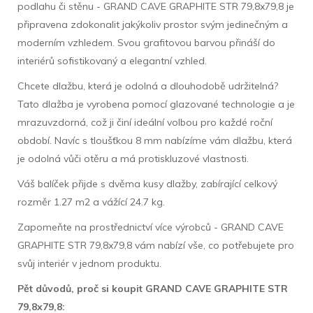
podlahu či stěnu - GRAND CAVE GRAPHITE STR 79,8x79,8 je
připravena zdokonalit jakýkoliv prostor svým jedinečným a
moderním vzhledem. Svou grafitovou barvou přináší do
interiérů sofistikovaný a elegantní vzhled.
Chcete dlažbu, která je odolná a dlouhodobě udržitelná?
Tato dlažba je vyrobena pomocí glazované technologie a je
mrazuvzdorná, což ji činí ideální volbou pro každé roční
období. Navíc s tloušťkou 8 mm nabízíme vám dlažbu, která
je odolná vůči otěru a má protiskluzové vlastnosti.
Váš balíček přijde s dvěma kusy dlažby, zabírající celkový
rozměr 1.27 m2 a vážící 24.7 kg.
Zapomeňte na prostřednictví více výrobců - GRAND CAVE
GRAPHITE STR 79,8x79,8 vám nabízí vše, co potřebujete pro
svůj interiér v jednom produktu.
Pět důvodů, proč si koupit GRAND CAVE GRAPHITE STR
79,8x79,8: