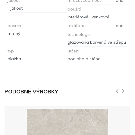
jakost
mrazuvzdornost
ano
I. jakost
použití
interiérové i venkovní
povrch
rektifikace
ano
matný
technologie
glazovaná barvená ve střepu
typ
určení
dlažba
podlaha a stěna
PODOBNÉ VÝROBKY