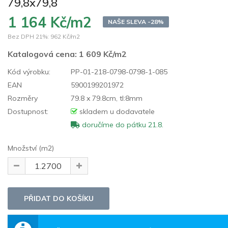
79,8x79,8
1 164 Kč/m2
NAŠE SLEVA -28%
Bez DPH 21%:
962 Kč/m2
Katalogová cena:
1 609 Kč/m2
Kód výrobku:
PP-01-218-0798-0798-1-085
EAN
5900199201972
Rozměry
79.8 x 79.8cm, tl:8mm
Dostupnost:
skladem u dodavatele
doručíme do pátku 21.8.
Množství (m2)