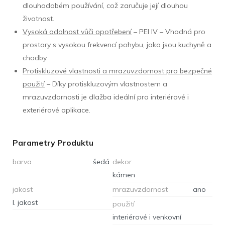
dlouhodobém používání, což zaručuje její dlouhou
životnost.
Vysoká odolnost vůči opotřebení
– PEI IV – Vhodná pro
prostory s vysokou frekvencí pohybu, jako jsou kuchyně a
chodby.
Protiskluzové vlastnosti a mrazuvzdornost pro bezpečné
použití
– Díky protiskluzovým vlastnostem a
mrazuvzdornosti je dlažba ideální pro interiérové i
exteriérové aplikace.
Parametry Produktu
barva
šedá
dekor
kámen
jakost
mrazuvzdornost
ano
I. jakost
použití
interiérové i venkovní