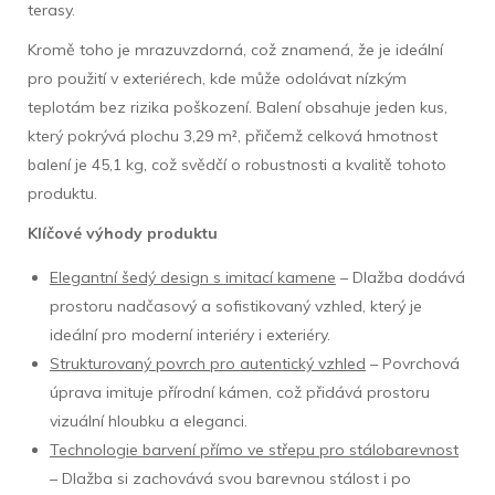
terasy.
Kromě toho je mrazuvzdorná, což znamená, že je ideální
pro použití v exteriérech, kde může odolávat nízkým
teplotám bez rizika poškození. Balení obsahuje jeden kus,
který pokrývá plochu 3,29 m², přičemž celková hmotnost
balení je 45,1 kg, což svědčí o robustnosti a kvalitě tohoto
produktu.
Klíčové výhody produktu
Elegantní šedý design s imitací kamene
– Dlažba dodává
prostoru nadčasový a sofistikovaný vzhled, který je
ideální pro moderní interiéry i exteriéry.
Strukturovaný povrch pro autentický vzhled
– Povrchová
úprava imituje přírodní kámen, což přidává prostoru
vizuální hloubku a eleganci.
Technologie barvení přímo ve střepu pro stálobarevnost
– Dlažba si zachovává svou barevnou stálost i po