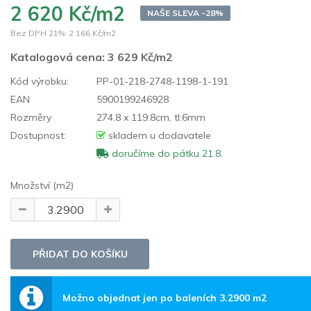
2 620 Kč/m2
NAŠE SLEVA -28%
Bez DPH 21%:
2 166 Kč/m2
Katalogová cena:
3 629 Kč/m2
Kód výrobku:
PP-01-218-2748-1198-1-191
EAN
5900199246928
Rozměry
274.8 x 119.8cm, tl:6mm
Dostupnost:
skladem u dodavatele
doručíme do pátku 21.8.
Množství (m2)
Možno objednat jen po baleních 3.2900 m2