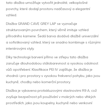
tato dlažba umožňuje vytvořit jednolité, velkoplošné
povrchy, které dodají prostoru nadčasový a elegantní
vzhled.
Dlažba GRAND CAVE GREY LAP se vyznačuje
strukturovaným povrchem, který věrně imituje vzhled
přírodního kamene. Šedá barva dodává dlažbě univerzální
a sofistikovaný vzhled, který se snadno kombinuje s různými
interiérovými styly.
Díky technologii barvení přímo ve střepu tato dlažba
zaručuje dlouhodobou stálobarevnost a vysokou odolnost
vůči opotřebení. Klasifikace PEI IV zajišťuje, že dlažba je
vhodná i pro prostory s vysokou frekvencí pohybu, jako jsou
kuchyně, chodby nebo komerční prostory.
Dlažba je vybavena protiskluzovými vlastnostmi R9 A, což
zvyšuje bezpečnost při používání v mokrých nebo vlhkých
prostředích, jako jsou koupelny, kuchyně nebo venkovní