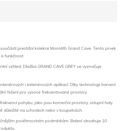
oučástí prestižní kolekce Monolith Grand Cave. Tento prvek
 a funkčnost.
egantní vzhled. Dlažba GRAND CAVE GREY se vyznačuje
teriérových i exteriérových aplikací. Díky technologii barvení
ální řešení pro vysoce frekventované prostory.
frekvencí pohybu, jako jsou komerční prostory, vstupní haly
ště důležité na schodech nebo v koupelnách.
ročnějším povětrnostním podmínkám. Balení obsahuje 10
roduktu.