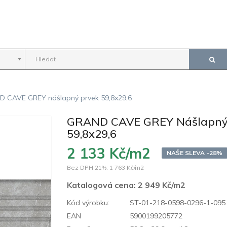
 CAVE GREY nášlapný prvek 59,8x29,6
GRAND CAVE GREY Nášlapný
59,8x29,6
2 133 Kč/m2
NAŠE SLEVA -28%
Bez DPH 21%:
1 763 Kč/m2
Katalogová cena:
2 949 Kč/m2
Kód výrobku:
ST-01-218-0598-0296-1-095
EAN
5900199205772