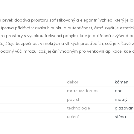
 prvek dodává prostoru sofistikovaný a elegantní vzhled, který je ideá
prava přidává vizuální hloubku a autentičnost, čímž zvyšuje esteti
í pro prostory s vysokou frekvencí pohybu, kde je potřebná zvýšená o
ajišťuje bezpečnost v mokrých a vlhkých prostředích, což je klíčov
 odolný vůči mrazu, což jej činí vhodným pro venkovní aplikace, kd
dekor
kámen
mrazuvzdornost
ano
povrch
matný
technologie
glazovan
určení
stěna