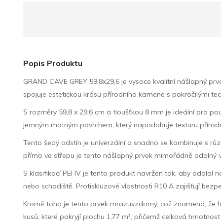
Popis Produktu
GRAND CAVE GREY 59,8x29,6 je vysoce kvalitní nášlapný prve
spojuje estetickou krásu přírodního kamene s pokročilými tec
S rozměry 59,8 x 29,6 cm a tloušťkou 8 mm je ideální pro p
jemným matným povrchem, který napodobuje texturu přírod
Tento šedý odstín je univerzální a snadno se kombinuje s různý
přímo ve střepu je tento nášlapný prvek mimořádně odolný vůč
S klasifikací PEI IV je tento produkt navržen tak, aby odola
nebo schodiště. Protiskluzové vlastnosti R10 A zajišťují be
Kromě toho je tento prvek mrazuvzdorný, což znamená, že ho
kusů, které pokryjí plochu 1,77 m², přičemž celková hmotnost