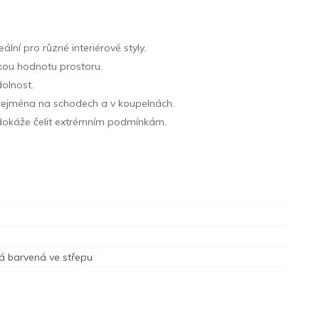
lní pro různé interiérové styly.
ckou hodnotu prostoru.
dolnost.
é zejména na schodech a v koupelnách.
e dokáže čelit extrémním podmínkám.
á barvená ve střepu