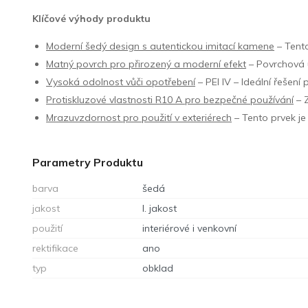
Klíčové výhody produktu
Moderní šedý design s autentickou imitací kamene
– Tento
Matný povrch pro přirozený a moderní efekt
– Povrchová ú
Vysoká odolnost vůči opotřebení
– PEI IV – Ideální řešen
Protiskluzové vlastnosti R10 A pro bezpečné používání
– Z
Mrazuvzdornost pro použití v exteriérech
– Tento prvek je
Parametry Produktu
barva
šedá
jakost
I. jakost
použití
interiérové i venkovní
rektifikace
ano
typ
obklad