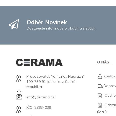
Odběr Novinek
Dostávejte informace o akcích a slevách.
O NÁS
Kontak
Provozovatel: Yofi s.r.o., Nádražní
100, 739 91 Jablunkov, Česká
Doprav
republika
Obcho
info@cerama.cz
Ochra
IČO: 28634039
údajů