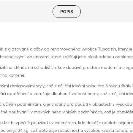
POPIS
k z glazované dlažby od renomovaného výrobce Tubadzin, který je s
hnologickými vlastnostmi, které zajišťují jeho dlouhodobou odolnost
oužití na stěnách a schodištích, kde dodává prostoru moderní a el
ního kamene.
mi designovými styly, což z něj činí ideální volbu pro širokou škálu in
i opotřebení a zaručuje dlouhou životnost barev, což z něj činí ide
l náročným podmínkám, a je vhodný pro použití v oblastech s vysokou 
zpečné používání i v mokrých nebo vlhkých podmínkách, což je obzvlá
 lze bezpečně používat i v exteriérech, kde dokáže odolat i nejná
 balení je 34 kg, což potvrzuje robustnost a vysokou kvalitu tohoto p