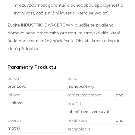
mrazuvzdornost garantují dlouhodobou spokojenost a
trvanlivost, což z ní činí investici, která se vyplatí.
Zvolte INDUSTRIO DARK BROWN a udělejte z vašeho
domova nebo pracovního prostoru mistrovské dílo, které
bude obdivovat každý návštěvník. Objevte krásu a kvalitu,
která přetrvává.
Parametry Produktu
barva
dekor
bronzová
jednobarevný
jakost
mrazuvzdornost
ano
I. jakost
použití
interiérové i venkovní
povrch
rektifikace
ano
matný
technologie