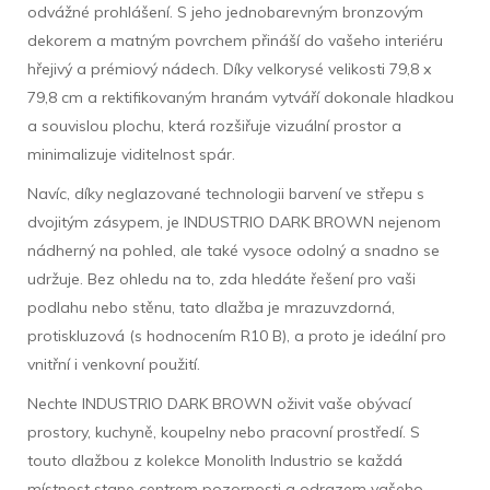
odvážné prohlášení. S jeho jednobarevným bronzovým
dekorem a matným povrchem přináší do vašeho interiéru
hřejivý a prémiový nádech. Díky velkorysé velikosti 79,8 x
79,8 cm a rektifikovaným hranám vytváří dokonale hladkou
a souvislou plochu, která rozšiřuje vizuální prostor a
minimalizuje viditelnost spár.
Navíc, díky neglazované technologii barvení ve střepu s
dvojitým zásypem, je INDUSTRIO DARK BROWN nejenom
nádherný na pohled, ale také vysoce odolný a snadno se
udržuje. Bez ohledu na to, zda hledáte řešení pro vaši
podlahu nebo stěnu, tato dlažba je mrazuvzdorná,
protiskluzová (s hodnocením R10 B), a proto je ideální pro
vnitřní i venkovní použití.
Nechte INDUSTRIO DARK BROWN oživit vaše obývací
prostory, kuchyně, koupelny nebo pracovní prostředí. S
touto dlažbou z kolekce Monolith Industrio se každá
místnost stane centrem pozornosti a odrazem vašeho