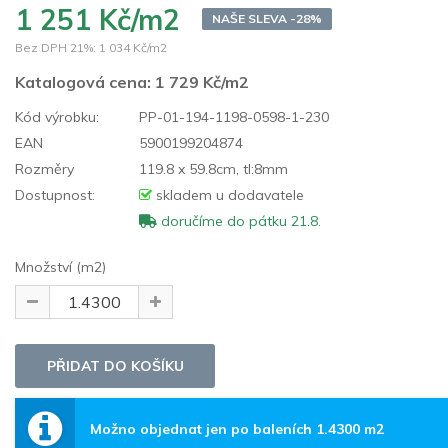
1 251 Kč/m2
NAŠE SLEVA -28%
Bez DPH 21%:
1 034 Kč/m2
Katalogová cena:
1 729 Kč/m2
Kód výrobku:
PP-01-194-1198-0598-1-230
EAN
5900199204874
Rozměry
119.8 x 59.8cm, tl:8mm
Dostupnost:
skladem u dodavatele
doručíme do pátku 21.8.
Množství (m2)
Možno objednat jen po baleních 1.4300 m2