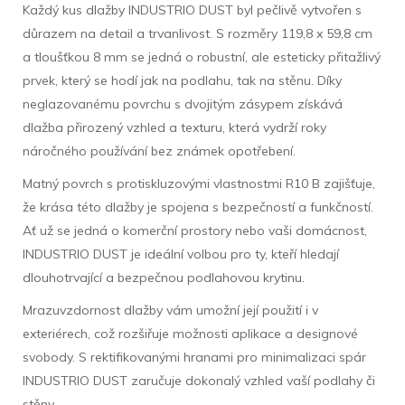
Každý kus dlažby INDUSTRIO DUST byl pečlivě vytvořen s
důrazem na detail a trvanlivost. S rozměry 119,8 x 59,8 cm
a tloušťkou 8 mm se jedná o robustní, ale esteticky přitažlivý
prvek, který se hodí jak na podlahu, tak na stěnu. Díky
neglazovanému povrchu s dvojitým zásypem získává
dlažba přirozený vzhled a texturu, která vydrží roky
náročného používání bez známek opotřebení.
Matný povrch s protiskluzovými vlastnostmi R10 B zajišťuje,
že krása této dlažby je spojena s bezpečností a funkčností.
Ať už se jedná o komerční prostory nebo vaši domácnost,
INDUSTRIO DUST je ideální volbou pro ty, kteří hledají
dlouhotrvající a bezpečnou podlahovou krytinu.
Mrazuvzdornost dlažby vám umožní její použití i v
exteriérech, což rozšiřuje možnosti aplikace a designové
svobody. S rektifikovanými hranami pro minimalizaci spár
INDUSTRIO DUST zaručuje dokonalý vzhled vaší podlahy či
stěny.