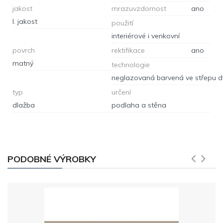
jakost
mrazuvzdornost
ano
I. jakost
použití
interiérové i venkovní
povrch
rektifikace
ano
matný
technologie
typ
určení
dlažba
podlaha a stěna
PODOBNÉ VÝROBKY