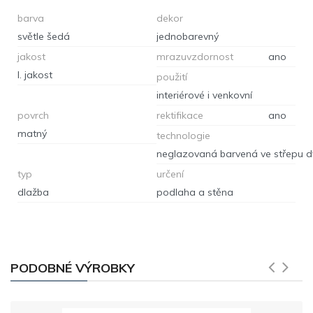
barva
dekor
světle šedá
jednobarevný
jakost
mrazuvzdornost
ano
I. jakost
použití
interiérové i venkovní
povrch
rektifikace
ano
matný
technologie
typ
určení
dlažba
podlaha a stěna
PODOBNÉ VÝROBKY