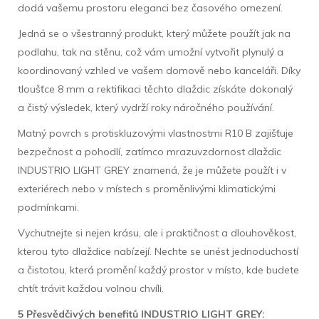
dodá vašemu prostoru eleganci bez časového omezení.
Jedná se o všestranný produkt, který můžete použít jak na
podlahu, tak na stěnu, což vám umožní vytvořit plynulý a
koordinovaný vzhled ve vašem domově nebo kanceláři. Díky
tloušťce 8 mm a rektifikaci těchto dlaždic získáte dokonalý
a čistý výsledek, který vydrží roky náročného používání.
Matný povrch s protiskluzovými vlastnostmi R10 B zajišťuje
bezpečnost a pohodlí, zatímco mrazuvzdornost dlaždic
INDUSTRIO LIGHT GREY znamená, že je můžete použít i v
exteriérech nebo v místech s proměnlivými klimatickými
podmínkami.
Vychutnejte si nejen krásu, ale i praktičnost a dlouhověkost,
kterou tyto dlaždice nabízejí. Nechte se unést jednoduchostí
a čistotou, která promění každý prostor v místo, kde budete
chtít trávit každou volnou chvíli.
5 Přesvědčivých benefit
ů
INDUSTRIO LIGHT GREY: