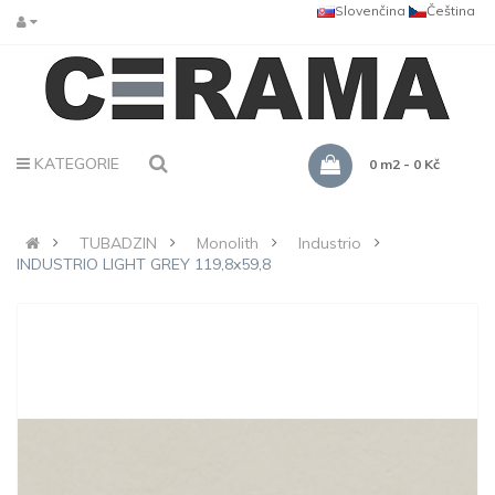
Slovenčina
Čeština
KATEGORIE
0 m2 - 0 Kč
TUBADZIN
Monolith
Industrio
INDUSTRIO LIGHT GREY 119,8x59,8