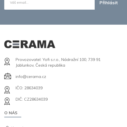
Přihlásit
Provozovatel: Yofi s.r.o., Nádražní 100, 739 91
Jablunkov, Česká republika
info@cerama.cz
IČO: 28634039
DIČ: CZ28634039
O NÁS