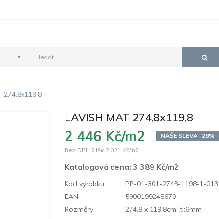
 274,8x119,8
LAVISH MAT 274,8x119,8
2 446 Kč/m2
NAŠE SLEVA -28%
Bez DPH 21%:
2 021 Kč/m2
Katalogová cena:
3 389 Kč/m2
Kód výrobku:
PP-01-301-2748-1198-1-013
EAN
5900199248670
Rozměry
274.8 x 119.8cm, tl:6mm