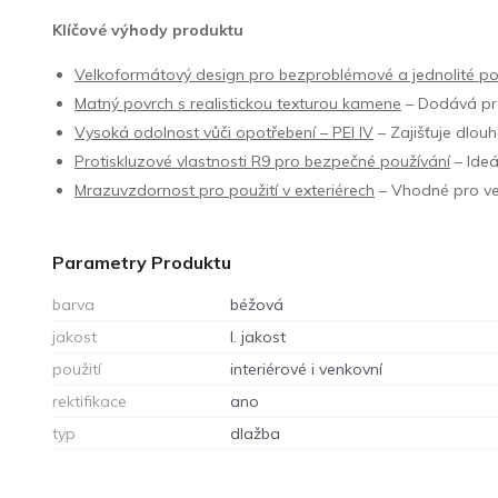
Klíčové výhody produktu
Velkoformátový design pro bezproblémové a jednolité po
Matný povrch s realistickou texturou kamene
– Dodává pro
Vysoká odolnost vůči opotřebení – PEI IV
– Zajišťuje dlouh
Protiskluzové vlastnosti R9 pro bezpečné používání
– Ideá
Mrazuvzdornost pro použití v exteriérech
– Vhodné pro ve
Parametry Produktu
barva
béžová
jakost
I. jakost
použití
interiérové i venkovní
rektifikace
ano
typ
dlažba