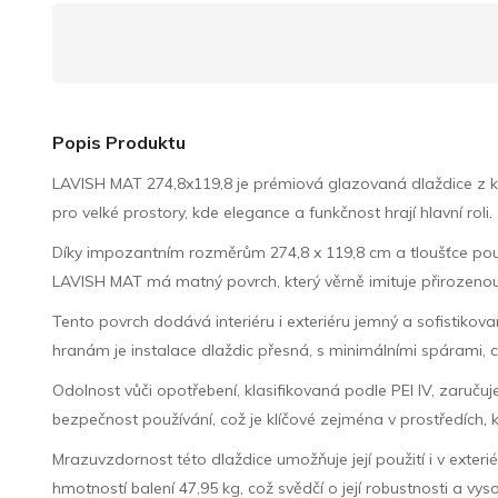
Popis Produktu
LAVISH MAT 274,8x119,8 je prémiová glazovaná dlaždice z kol
pro velké prostory, kde elegance a funkčnost hrají hlavní roli.
Díky impozantním rozměrům 274,8 x 119,8 cm a tloušťce pouhý
LAVISH MAT má matný povrch, který věrně imituje přirozeno
Tento povrch dodává interiéru i exteriéru jemný a sofistikova
hranám je instalace dlaždic přesná, s minimálními spárami, c
Odolnost vůči opotřebení, klasifikovaná podle PEI IV, zaručuje
bezpečnost používání, což je klíčové zejména v prostředích, 
Mrazuvzdornost této dlaždice umožňuje její použití i v exte
hmotností balení 47,95 kg, což svědčí o její robustnosti a vyso