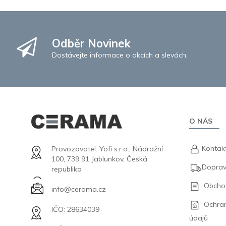
Odběr Novinek
Dostávejte informace o akcích a slevách.
O NÁS
Kontak
Provozovatel: Yofi s.r.o., Nádražní
100, 739 91 Jablunkov, Česká
Doprav
republika
Obcho
info@cerama.cz
Ochra
IČO: 28634039
údajů