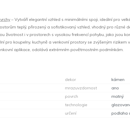
vrchy
– Vytváří elegantní vzhled s minimálními spoji, ideální pro velk
storům teplý, přirozený a sofistikovaný vzhled, vhodný pro různé de
ou životnost i v prostorech s vysokou frekvencí pohybu, jako jsou ko
lní pro koupelny, kuchyně a venkovní prostory se zvýšeným rizikem vl
nkovní aplikace, odolává extrémním povětrnostním podmínkám.
dekor
kámen
mrazuvzdornost
ano
povrch
matný
technologie
glazovan
určení
podlaha 