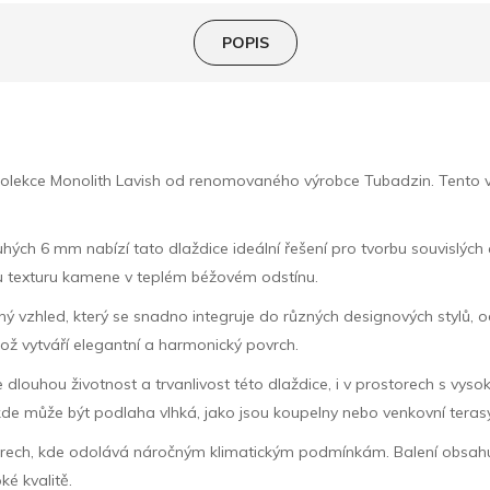
POPIS
ekce Monolith Lavish od renomovaného výrobce Tubadzin. Tento výjime
ch 6 mm nabízí tato dlaždice ideální řešení pro tvorbu souvislých 
u texturu kamene v teplém béžovém odstínu.
ný vzhled, který se snadno integruje do různých designových stylů, o
ož vytváří elegantní a harmonický povrch.
 dlouhou životnost a trvanlivost této dlaždice, i v prostorech s vysok
kde může být podlaha vlhká, jako jsou koupelny nebo venkovní terasy
riérech, kde odolává náročným klimatickým podmínkám. Balení obsahuj
ké kvalitě.