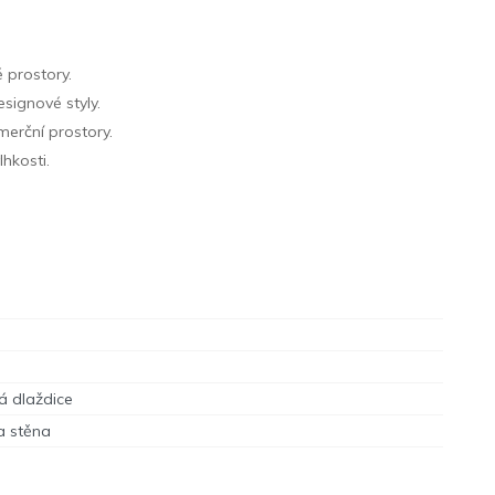
é prostory.
signové styly.
merční prostory.
hkosti.
á dlaždice
a stěna