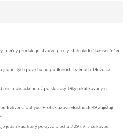
čný produkt je stvořen pro ty, kteří hledají luxusní řešení
a jednolitých povrchů na podlahách i stěnách. Dlaždice
d minimalistického až po klasický. Díky rektifikovaným
ou frekvencí pohybu. Protiskluzové vlastnosti R9 zajišťují
.
e jeden kus, který pokrývá plochu 3,29 m², s celkovou