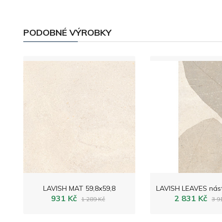
PODOBNÉ VÝROBKY
LAVISH MAT 59,8x59,8
931 Kč
2 831 Kč
1 289 Kč
3 9