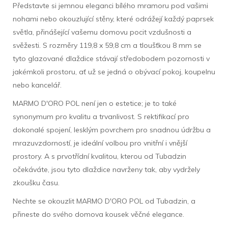
Představte si jemnou eleganci bílého mramoru pod vašimi
nohami nebo okouzlující stěny, které odrážejí každý paprsek
světla, přinášející vašemu domovu pocit vzdušnosti a
svěžesti. S rozměry 119,8 x 59,8 cm a tloušťkou 8 mm se
tyto glazované dlaždice stávají středobodem pozornosti v
jakémkoli prostoru, ať už se jedná o obývací pokoj, koupelnu
nebo kancelář.
MARMO D'ORO POL není jen o estetice; je to také
synonymum pro kvalitu a trvanlivost. S rektifikací pro
dokonalé spojení, lesklým povrchem pro snadnou údržbu a
mrazuvzdorností, je ideální volbou pro vnitřní i vnější
prostory. A s prvotřídní kvalitou, kterou od Tubadzin
očekáváte, jsou tyto dlaždice navrženy tak, aby vydržely
zkoušku času.
Nechte se okouzlit MARMO D'ORO POL od Tubadzin, a
přineste do svého domova kousek věčné elegance.