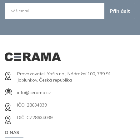
Přihlásit
Provozovatel: Yofi s.r.o., Nádražní 100, 739 91
Jablunkov, Česká republika
info@cerama.cz
IČO: 28634039
DIČ: CZ28634039
O NÁS