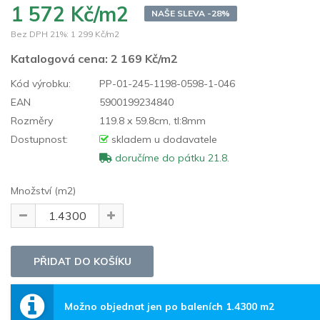
1 572 Kč/m2
NAŠE SLEVA -28%
Bez DPH 21%:
1 299 Kč/m2
Katalogová cena:
2 169 Kč/m2
Kód výrobku:
PP-01-245-1198-0598-1-046
EAN
5900199234840
Rozměry
119.8 x 59.8cm, tl:8mm
Dostupnost:
skladem u dodavatele
doručíme do pátku 21.8.
Množství (m2)
Možno objednat jen po baleních 1.4300 m2