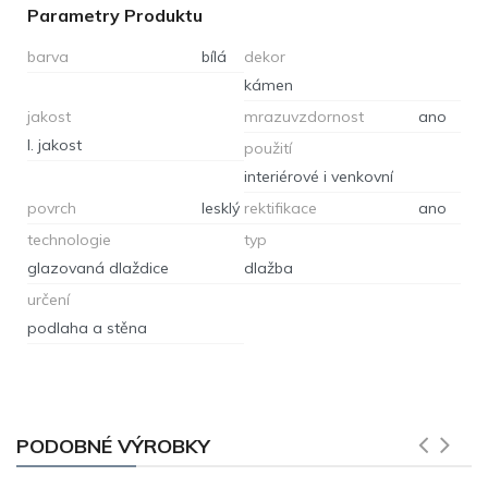
Parametry Produktu
barva
bílá
dekor
kámen
jakost
mrazuvzdornost
ano
I. jakost
použití
interiérové i venkovní
povrch
lesklý
rektifikace
ano
technologie
typ
glazovaná dlaždice
dlažba
určení
podlaha a stěna
PODOBNÉ VÝROBKY