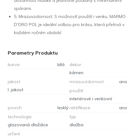
dosáhnout hladké a jednotné podlahy s minimálními
spárami.
5. Mrazuvzdornost: S možností použití i venku, MARMO
D'ORO POL je ideální volbou pro krásu, která přetrvá v
každém ročním období.
Parametry Produktu
barva
bílá
dekor
kámen
jakost
mrazuvzdornost
ano
I. jakost
použití
interiérové i venkovní
povrch
lesklý
rektifikace
ano
technologie
typ
glazovaná dlaždice
dlažba
určení