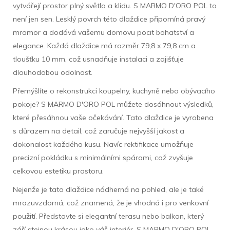
vytvářejí prostor plný světla a klidu. S MARMO D'ORO POL to
není jen sen. Lesklý povrch této dlaždice připomíná pravý
mramor a dodává vašemu domovu pocit bohatství a
elegance. Každá dlaždice má rozměr 79,8 x 79,8 cm a
tloušťku 10 mm, což usnadňuje instalaci a zajišťuje
dlouhodobou odolnost.
Přemýšlíte o rekonstrukci koupelny, kuchyně nebo obývacího
pokoje? S MARMO D'ORO POL můžete dosáhnout výsledků,
které přesáhnou vaše očekávání. Tato dlaždice je vyrobena
s důrazem na detail, což zaručuje nejvyšší jakost a
dokonalost každého kusu. Navíc rektifikace umožňuje
precizní pokládku s minimálními spárami, což zvyšuje
celkovou estetiku prostoru.
Nejenže je tato dlaždice nádherná na pohled, ale je také
mrazuvzdorná, což znamená, že je vhodná i pro venkovní
použití. Představte si elegantní terasu nebo balkon, který
září stejnou krásou jako váš interiér. S MARMO D'ORO POL