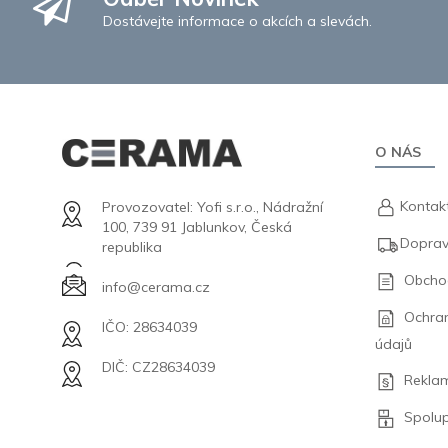
Dostávejte informace o akcích a slevách.
O NÁS
Kontak
Provozovatel: Yofi s.r.o., Nádražní
100, 739 91 Jablunkov, Česká
Doprav
republika
Obcho
info@cerama.cz
Ochra
IČO: 28634039
údajů
DIČ: CZ28634039
Rekla
Spolu