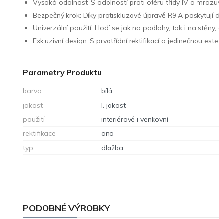
Vysoká odolnost: S odolností proti otěru třídy IV a mra
Bezpečný krok: Díky protiskluzové úpravě R9 A poskytují d
Univerzální použití: Hodí se jak na podlahy, tak i na stěny
Exkluzivní design: S prvotřídní rektifikací a jedinečnou 
Parametry Produktu
barva
bílá
jakost
I. jakost
použití
interiérové i venkovní
rektifikace
ano
typ
dlažba
PODOBNÉ VÝROBKY