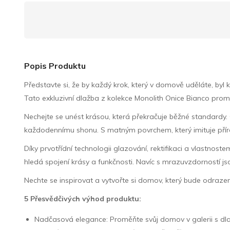
Popis Produktu
Představte si, že by každý krok, který v domově uděláte, 
Tato exkluzivní dlažba z kolekce Monolith Onice Bianco prom
Nechejte se unést krásou, která překračuje běžné standardy.
každodennímu shonu. S matným povrchem, který imituje příro
Díky prvotřídní technologii glazování, rektifikaci a vlastno
hledá spojení krásy a funkčnosti. Navíc s mrazuvzdorností jso
Nechte se inspirovat a vytvořte si domov, který bude odra
5 Přesvědčivých výhod produktu:
Nadčasová elegance: Proměňte svůj domov v galerii s dla