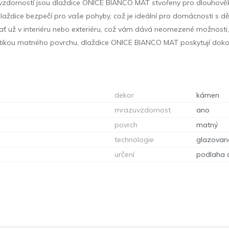
zuvzdorností jsou dlaždice ONICE BIANCO MAT stvořeny pro dlouhově
laždice bezpečí pro vaše pohyby, což je ideální pro domácnosti s dě
, ať už v interiéru nebo exteriéru, což vám dává neomezené možnosti, 
estetikou matného povrchu, dlaždice ONICE BIANCO MAT poskytují doko
dekor
kámen
mrazuvzdornost
ano
povrch
matný
technologie
glazovan
určení
podlaha 