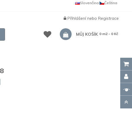
Slovenčina
Čeština
Přihlášení
nebo
Registrace
MŮJ KOŠÍK
0 m2 - 0 Kč
,8