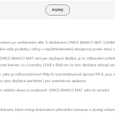
POPIS
byl krokem po uměleckém díle. S dlaždicemi ONICE BIANCO MAT 119,8
ění vaše podlahy i stěny v nepřehlédnutelný designový prvek, který 
 ONICE BIANCO MAT není jen obyčejná dlažba, je to ztělesnění sofis
dní kámen, a s rozměry 119,8 x 59,8 cm se tyto dlaždice stávají ce
stem, jako je otěruvzdornost třídy IV a protiskluzová úprava R9 A, j
u tyto dlaždice perfektní i pro exteriérové aplikace.
zem vašeho vkusu a osobnosti. ONICE BIANCO MAT vám to umožní.
ždicemi, které imitují dokonalost přírodního kamene a dodají vaše