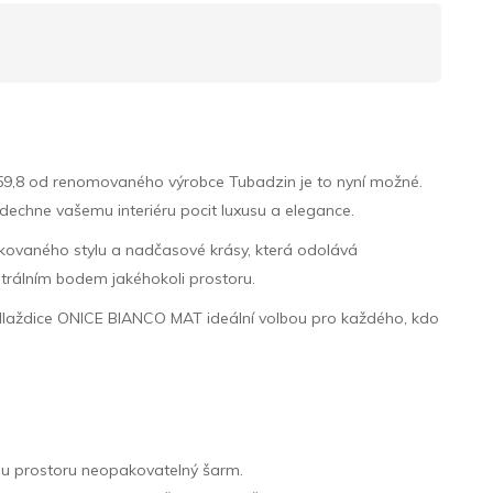
x59,8 od renomovaného výrobce Tubadzin je to nyní možné.
vdechne vašemu interiéru pocit luxusu a elegance.
tikovaného stylu a nadčasové krásy, která odolává
ntrálním bodem jakéhokoli prostoru.
sou dlaždice ONICE BIANCO MAT ideální volbou pro každého, kdo
mu prostoru neopakovatelný šarm.