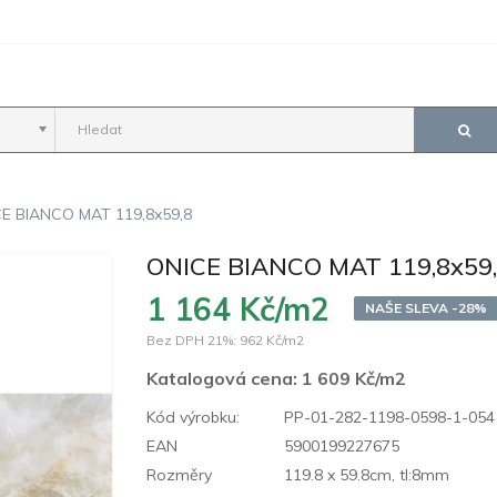
E BIANCO MAT 119,8x59,8
ONICE BIANCO MAT 119,8x59
1 164 Kč/m2
NAŠE SLEVA -28%
Bez DPH 21%:
962 Kč/m2
Katalogová cena:
1 609 Kč/m2
Kód výrobku:
PP-01-282-1198-0598-1-054
EAN
5900199227675
Rozměry
119.8 x 59.8cm, tl:8mm