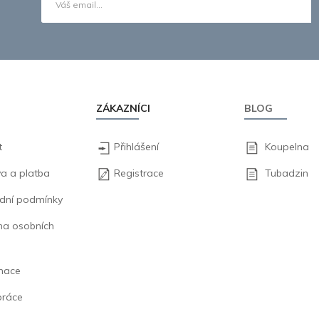
ZÁKAZNÍCI
BLOG
t
Přihlášení
Koupelna
a a platba
Registrace
Tubadzin
dní podmínky
na osobních
mace
práce