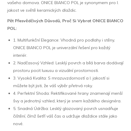
vašeho domova. ONICE BIANCO POL je synonymem pro I.
jakost ve světě keramických dlaždic.
Pět Přesvědčivých Důvodů, Proč Si Vybrat ONICE BIANCO
POL:
1. Multifunkční Elegance: Vhodná pro podlahy i stěny,
ONICE BIANCO POL je univerzální řešení pro každý
interiér.
2. Nadčasový Vzhled: Lesklý povrch a bílá barva dodávají
prostoru pocit luxusu a vizuální prostornosti.
3. Vysoká Kvalita: S mrazuvzdorností a I. jakostí si
můžete být jisti, že váš výběr přetrvá roky.
4. Perfektní Shoda: Rektifikované hrany znamenají menší
švy a jednotný vzhled, který je snem každého designéra.
5. Snadná Údržba: Lesklý glazovaný povrch usnadňuje
čištění, čímž šetří váš čas a udržuje dlaždice stále jako
nové.