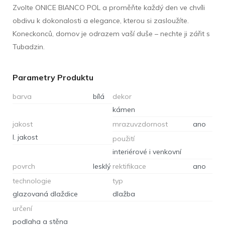
Zvolte ONICE BIANCO POL a proměňte každý den ve chvíli
obdivu k dokonalosti a elegance, kterou si zasloužíte.
Koneckonců, domov je odrazem vaší duše – nechte ji zářit s
Tubadzin.
Parametry Produktu
barva
bílá
dekor
kámen
jakost
mrazuvzdornost
ano
I. jakost
použití
interiérové i venkovní
povrch
lesklý
rektifikace
ano
technologie
typ
glazovaná dlaždice
dlažba
určení
podlaha a stěna