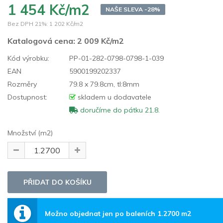
1 454 Kč/m2
NAŠE SLEVA -28%
Bez DPH 21%:
1 202 Kč/m2
Katalogová cena:
2 009 Kč/m2
Kód výrobku:
PP-01-282-0798-0798-1-039
EAN
5900199202337
Rozměry
79.8 x 79.8cm, tl:8mm
Dostupnost:
skladem u dodavatele
doručíme do pátku 21.8.
Množství (m2)
Možno objednat jen po baleních 1.2700 m2