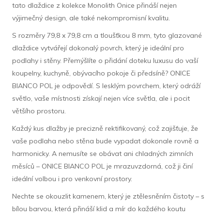
tato dlaždice z kolekce Monolith Onice přináší nejen
výjimečný design, ale také nekompromisní kvalitu.
S rozměry 79,8 x 79,8 cm a tloušťkou 8 mm, tyto glazované
dlaždice vytvářejí dokonalý povrch, který je ideální pro
podlahy i stěny. Přemýšlíte o přidání doteku luxusu do vaší
koupelny, kuchyně, obývacího pokoje či předsíně? ONICE
BIANCO POL je odpovědí. S lesklým povrchem, který odráží
světlo, vaše místnosti získají nejen více světla, ale i pocit
většího prostoru.
Každý kus dlažby je precizně rektifikovaný, což zajišťuje, že
vaše podlaha nebo stěna bude vypadat dokonale rovně a
harmonicky. A nemusíte se obávat ani chladných zimních
měsíců – ONICE BIANCO POL je mrazuvzdorná, což ji činí
ideální volbou i pro venkovní prostory.
Nechte se okouzlit kamenem, který je ztělesněním čistoty – s
bílou barvou, která přináší klid a mír do každého koutu