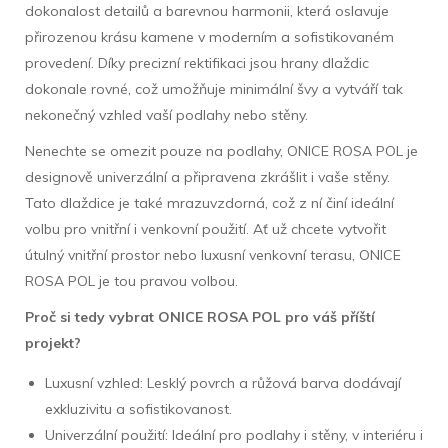
dokonalost detailů a barevnou harmonii, která oslavuje
přirozenou krásu kamene v moderním a sofistikovaném
provedení. Díky precizní rektifikaci jsou hrany dlaždic
dokonale rovné, což umožňuje minimální švy a vytváří tak
nekonečný vzhled vaší podlahy nebo stěny.
Nenechte se omezit pouze na podlahy, ONICE ROSA POL je
designově univerzální a připravena zkrášlit i vaše stěny.
Tato dlaždice je také mrazuvzdorná, což z ní činí ideální
volbu pro vnitřní i venkovní použití. Ať už chcete vytvořit
útulný vnitřní prostor nebo luxusní venkovní terasu, ONICE
ROSA POL je tou pravou volbou.
Proč si tedy vybrat ONICE ROSA POL pro váš příští
projekt?
Luxusní vzhled: Lesklý povrch a růžová barva dodávají
exkluzivitu a sofistikovanost.
Univerzální použití: Ideální pro podlahy i stěny, v interiéru i