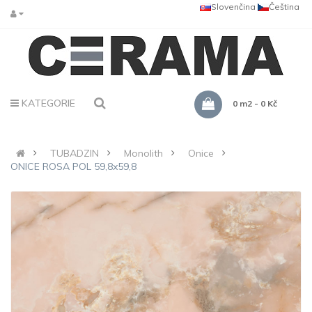
Slovenčina
Čeština
KATEGORIE
0 m2 - 0 Kč
TUBADZIN
Monolith
Onice
ONICE ROSA POL 59,8x59,8