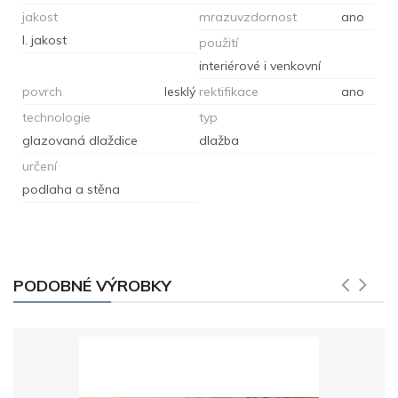
jakost
mrazuvzdornost
ano
I. jakost
použití
interiérové i venkovní
povrch
lesklý
rektifikace
ano
technologie
typ
glazovaná dlaždice
dlažba
určení
podlaha a stěna
PODOBNÉ VÝROBKY