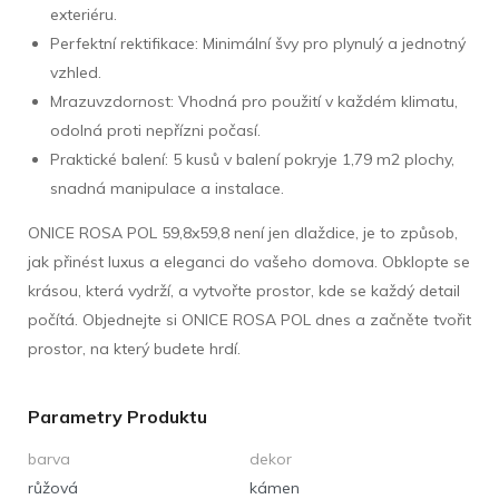
exteriéru.
Perfektní rektifikace: Minimální švy pro plynulý a jednotný
vzhled.
Mrazuvzdornost: Vhodná pro použití v každém klimatu,
odolná proti nepřízni počasí.
Praktické balení: 5 kusů v balení pokryje 1,79 m2 plochy,
snadná manipulace a instalace.
ONICE ROSA POL 59,8x59,8 není jen dlaždice, je to způsob,
jak přinést luxus a eleganci do vašeho domova. Obklopte se
krásou, která vydrží, a vytvořte prostor, kde se každý detail
počítá. Objednejte si ONICE ROSA POL dnes a začněte tvořit
prostor, na který budete hrdí.
Parametry Produktu
barva
dekor
růžová
kámen