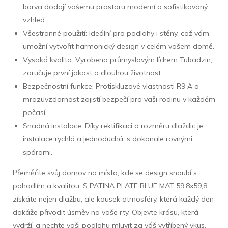
barva dodají vašemu prostoru moderní a sofistikovaný
vzhled.
Všestranné použití: Ideální pro podlahy i stěny, což vám
umožní vytvořit harmonický design v celém vašem domě.
Vysoká kvalita: Vyrobeno průmyslovým lídrem Tubadzin,
zaručuje první jakost a dlouhou životnost.
Bezpečnostní funkce: Protiskluzové vlastnosti R9 A a
mrazuvzdornost zajistí bezpečí pro vaši rodinu v každém
počasí.
Snadná instalace: Díky rektifikaci a rozměru dlaždic je
instalace rychlá a jednoduchá, s dokonale rovnými
spárami.
Přeměňte svůj domov na místo, kde se design snoubí s
pohodlím a kvalitou. S PATINA PLATE BLUE MAT 59,8x59,8
získáte nejen dlažbu, ale kousek atmosféry, která každý den
dokáže přivodit úsměv na vaše rty. Objevte krásu, která
vydrží, a nechte vaši podlahu mluvit za váš vytříbený vkus.