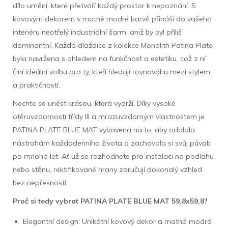
dílo umění, které přetváří každý prostor k nepoznání. S
kovovým dekorem v matné modré barvě přináší do vašeho
interiéru neotřelý industriální šarm, aniž by byl příliš
dominantní. Každá dlaždice z kolekce Monolith Patina Plate
byla navržena s ohledem na funkčnost a estetiku, což z ní
činí ideální volbu pro ty, kteří hledají rovnováhu mezi stylem
a praktičností.
Nechte se unést krásou, která vydrží. Díky vysoké
otěruvzdornosti třídy III a mrazuvzdorným vlastnostem je
PATINA PLATE BLUE MAT vybavena na to, aby odolala
nástrahám každodenního života a zachovala si svůj půvab
po mnoho let. Ať už se rozhodnete pro instalaci na podlahu
nebo stěnu, rektifikované hrany zaručují dokonalý vzhled
bez nepřesností.
Proč si tedy vybrat PATINA PLATE BLUE MAT 59,8x59,8?
Elegantní design: Unikátní kovový dekor a matná modrá