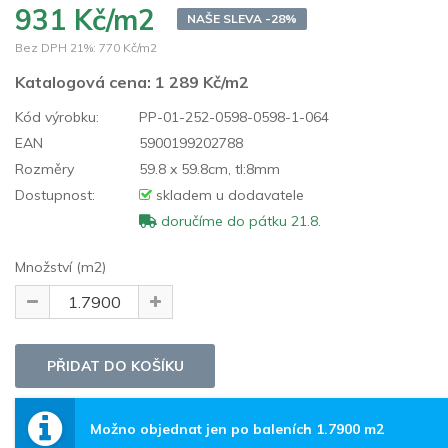
931 Kč/m2
NAŠE SLEVA -28%
Bez DPH 21%:
770 Kč/m2
Katalogová cena:
1 289 Kč/m2
Kód výrobku:
PP-01-252-0598-0598-1-064
EAN
5900199202788
Rozměry
59.8 x 59.8cm, tl:8mm
Dostupnost:
skladem u dodavatele
doručíme do pátku 21.8.
Množství (m2)
Možno objednat jen po baleních 1.7900 m2