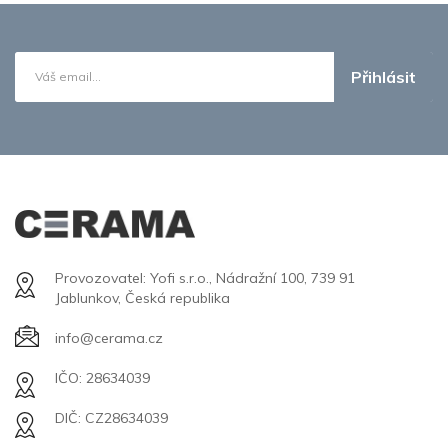
Přihlásit
Provozovatel: Yofi s.r.o., Nádražní 100, 739 91
Jablunkov, Česká republika
info@cerama.cz
IČO: 28634039
DIČ: CZ28634039