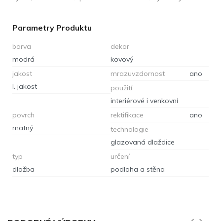
Parametry Produktu
barva
dekor
modrá
kovový
jakost
mrazuvzdornost
ano
I. jakost
použití
interiérové i venkovní
povrch
rektifikace
ano
matný
technologie
glazovaná dlaždice
typ
určení
dlažba
podlaha a stěna