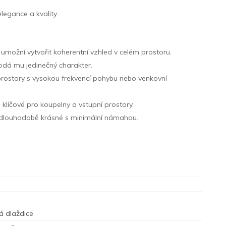
legance a kvality.
umožní vytvořit koherentní vzhled v celém prostoru.
 dodá mu jedinečný charakter.
prostory s vysokou frekvencí pohybu nebo venkovní
 klíčové pro koupelny a vstupní prostory.
ce dlouhodobě krásné s minimální námahou.
á dlaždice