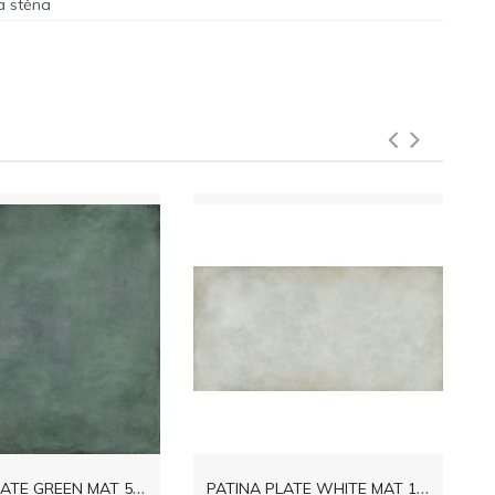
a stěna
P
ATINA PLATE GREEN MAT 59,8x59,8
P
ATINA PLATE WHITE MAT 119,8x59,8