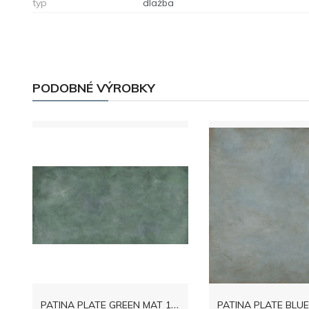
typ
dlažba
PODOBNÉ VÝROBKY
P
ATINA PLATE GREEN MAT 119,8x59,8