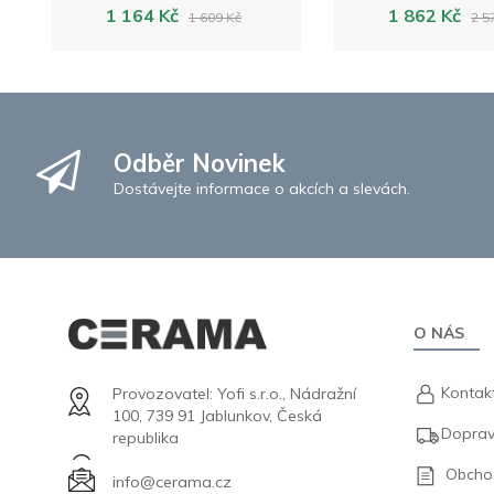
1 164 Kč
1 862 Kč
1 609 Kč
2 5
Odběr Novinek
Dostávejte informace o akcích a slevách.
O NÁS
Kontak
Provozovatel: Yofi s.r.o., Nádražní
100, 739 91 Jablunkov, Česká
Doprav
republika
Obcho
info@cerama.cz