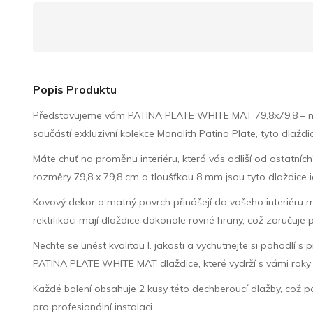
Popis Produktu
Představujeme vám PATINA PLATE WHITE MAT 79,8x79,8 – nej
součástí exkluzivní kolekce Monolith Patina Plate, tyto dlaž
Máte chuť na proměnu interiéru, která vás odliší od ostatní
rozměry 79,8 x 79,8 cm a tloušťkou 8 mm jsou tyto dlaždice i
Kovový dekor a matný povrch přinášejí do vašeho interiéru mo
rektifikaci mají dlaždice dokonale rovné hrany, což zaručuje 
Nechte se unést kvalitou I. jakosti a vychutnejte si pohodlí 
PATINA PLATE WHITE MAT dlaždice, které vydrží s vámi roky a
Každé balení obsahuje 2 kusy této dechberoucí dlažby, což po
pro profesionální instalaci.