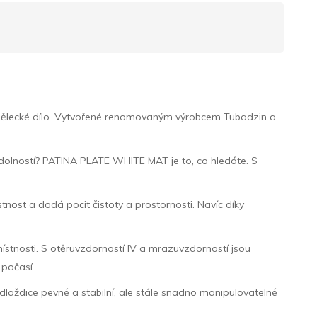
umělecké dílo. Vytvořené renomovaným výrobcem Tubadzin a
 odolností? PATINA PLATE WHITE MAT je to, co hledáte. S
nost a dodá pocit čistoty a prostornosti. Navíc díky
 místnosti. S otěruvzdorností IV a mrazuvzdorností jsou
 počasí.
 dlaždice pevné a stabilní, ale stále snadno manipulovatelné