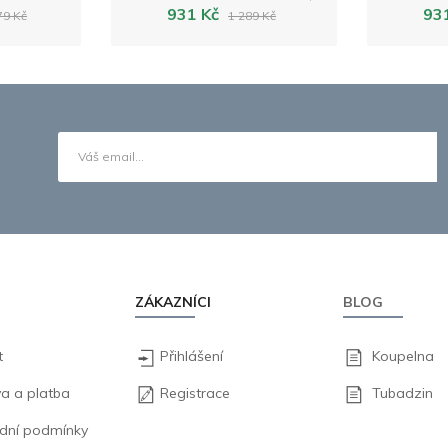
931 Kč
93
79 Kč
1 289 Kč
ZÁKAZNÍCI
BLOG
t
Přihlášení
Koupelna
a a platba
Registrace
Tubadzin
dní podmínky