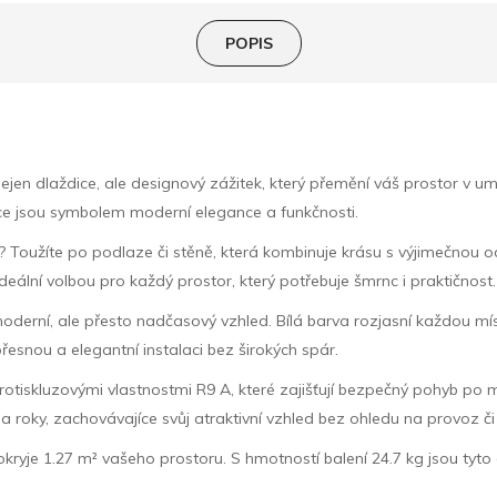
POPIS
en dlaždice, ale designový zážitek, který přemění váš prostor v 
dice jsou symbolem moderní elegance a funkčnosti.
ch? Toužíte po podlaze či stěně, která kombinuje krásu s výjimečnou
deální volbou pro každý prostor, který potřebuje šmrnc i praktičnost.
derní, ale přesto nadčasový vzhled. Bílá barva rozjasní každou míst
přesnou a elegantní instalaci bez širokých spár.
s protiskluzovými vlastnostmi R9 A, které zajišťují bezpečný pohyb po
 roky, zachovávajíce svůj atraktivní vzhled bez ohledu na provoz či
kryje 1.27 m² vašeho prostoru. S hmotností balení 24.7 kg jsou tyto