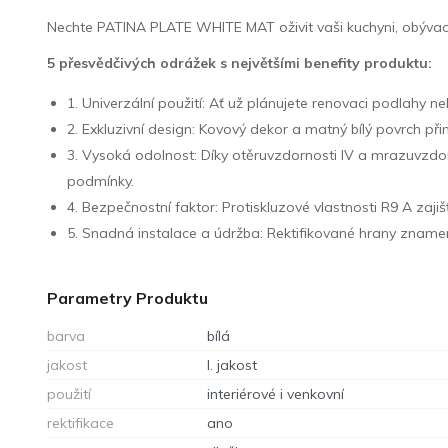
Nechte PATINA PLATE WHITE MAT oživit vaši kuchyni, obývací po
5 přesvědčivých odrážek s největšími benefity produktu:
1. Univerzální použití: Ať už plánujete renovaci podlahy
2. Exkluzivní design: Kovový dekor a matný bílý povrch při
3. Vysoká odolnost: Díky otěruvzdornosti IV a mrazuvzdo
podmínky.
4. Bezpečnostní faktor: Protiskluzové vlastnosti R9 A zaj
5. Snadná instalace a údržba: Rektifikované hrany znamen
Parametry Produktu
barva
bílá
jakost
I. jakost
použití
interiérové i venkovní
rektifikace
ano