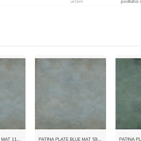
určení
podlaha 
P
ATINA PLATE BLUE MAT 119,8x119,8
P
ATINA PLATE BLUE MAT 59,8x59,8