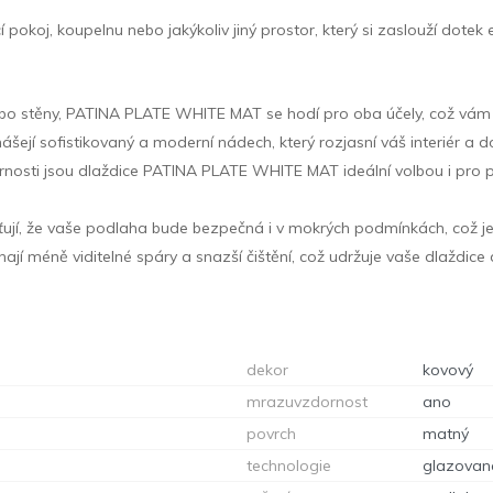
koj, koupelnu nebo jakýkoliv jiný prostor, který si zaslouží dotek e
 nebo stěny, PATINA PLATE WHITE MAT se hodí pro oba účely, což vám 
nášejí sofistikovaný a moderní nádech, který rozjasní váš interiér a
rnosti jsou dlaždice PATINA PLATE WHITE MAT ideální volbou i pro 
išťují, že vaše podlaha bude bezpečná i v mokrých podmínkách, což je
ají méně viditelné spáry a snazší čištění, což udržuje vaše dlaždi
dekor
kovový
mrazuvzdornost
ano
povrch
matný
technologie
glazovan