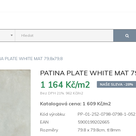
NA PLATE WHITE MAT 79,8x79,8
PATINA PLATE WHITE MAT 79
1 164 Kč/m2
NAŠE SLEVA -28%
Bez DPH 21%:
962 Kč/m2
Katalogová cena:
1 609 Kč/m2
Kód výrobku:
PP-01-252-0798-0798-1-052
EAN
5900199202665
Rozměry
79.8 x 79.8cm, tl:8mm