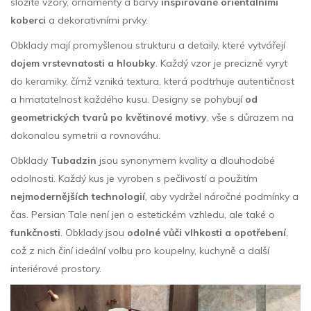
složité vzory, ornamenty a barvy
inspirované orientálními
koberci
a dekorativními prvky.
Obklady mají promyšlenou strukturu a detaily, které vytvářejí
dojem vrstevnatosti a hloubky
. Každý vzor je precizně vyryt
do keramiky, čímž vzniká textura, která podtrhuje autentičnost
a hmatatelnost každého kusu. Designy se pohybují
od
geometrických tvarů po květinové motivy
, vše s důrazem na
dokonalou symetrii a rovnováhu.
Obklady
Tubadzin
jsou synonymem kvality a dlouhodobé
odolnosti. Každý kus je vyroben s pečlivostí a použitím
nejmodernějších technologií
, aby vydržel náročné podmínky a
čas. Persian Tale není jen o estetickém vzhledu, ale také o
funkčnosti
. Obklady jsou
odolné vůči vlhkosti a opotřebení
,
což z nich činí ideální volbu pro koupelny, kuchyně a další
interiérové prostory.