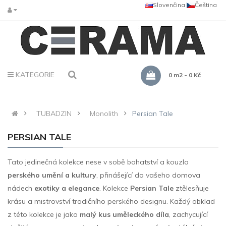
Slovenčina
Čeština
KATEGORIE
0 m2 - 0 Kč
TUBADZIN
Monolith
Persian Tale
PERSIAN TALE
Tato jedinečná kolekce nese v sobě bohatství a kouzlo
perského umění a kultury
, přinášející do vašeho domova
nádech
exotiky a elegance
. Kolekce
Persian Tale
ztělesňuje
krásu a mistrovství tradičního perského designu. Každý obklad
z této kolekce je jako
malý kus uměleckého díla
, zachycující